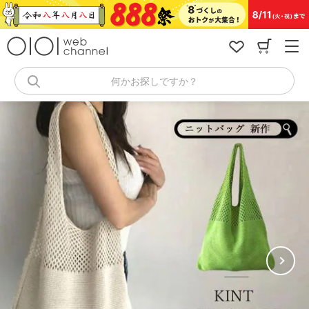
コ
ン
テ
ン
ツ
へ
何かお探しですか？
ス
キ
ッ
プ