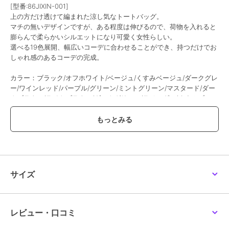
[型番:86JIXIN-001]
上の方だけ透けて編まれた涼し気なトートバッグ。
マチの無いデザインですが、ある程度は伸びるので、荷物を入れると
膨らんで柔らかいシルエットになり可愛く女性らしい。
選べる19色展開、幅広いコーデに合わせることができ、持つだけでお
しゃれ感のあるコーデの完成。
カラー：ブラック/オフホワイト/ベージュ/くすみベージュ/ダークグレ
ー/ワインレッド/パープル/グリーン/ミントグリーン/マスタード/ダー
クブラウン/ライトブラウン/ダークグリーン/ラベンダー/くすみブル
ー/ロイヤルブルー/薄イエロー/ライトブルー/ダークパープル
サイズ：
高さ:約33cm 上横幅:約39cm 底横幅:約38cm 持ち手高さ:約19cm 持
ち手長さ:約52cm（調節不可、取り外し不可）
■収納について
・A4対応（22×31cm)：〇
・ipadmini対応（19.6×13.5×0.7cm)：〇
サイズ
・長財布（10×20cm）：〇
・二つ折り財布:〇
・キーケース:〇
・ペットボトル横向き（500ml）：〇
レビュー・口コミ
・ペットボトル縦向き（500ml）：〇