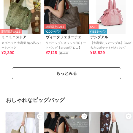
期間限定SALE
SALE
期間限定SALE
¥200ｸｰﾎﾟﾝ
¥1888ｸｰﾎﾟﾝ
ミニミニストア
ヴィータフェリーチェ
デシグアル
カゴバッグ 大容量 編み込みト
リバーシブルメッシュBIGトー
【大容量/リバーシブル】3WAY
ートバッグ
トバッグ【aroco/アロコ】
大きなポケット付きバッグ
¥2,390
¥7,128
¥18,829
再入荷
もっとみる
おしゃれなビッグバッグ