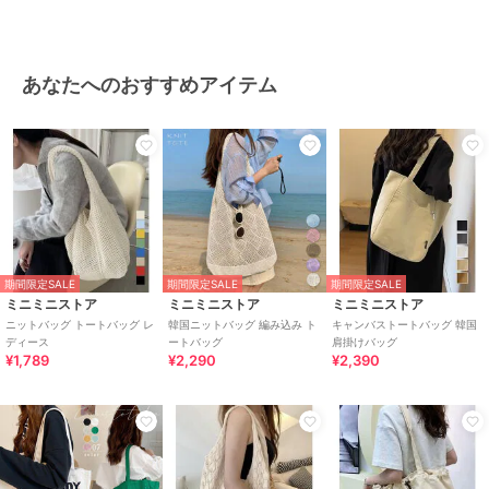
あなたへのおすすめアイテム
期間限定SALE
期間限定SALE
期間限定SALE
ミニミニストア
ミニミニストア
ミニミニストア
ニットバッグ トートバッグ レ
韓国ニットバッグ 編み込み ト
キャンバストートバッグ 韓国
ディース
ートバッグ
肩掛けバッグ
¥1,789
¥2,290
¥2,390