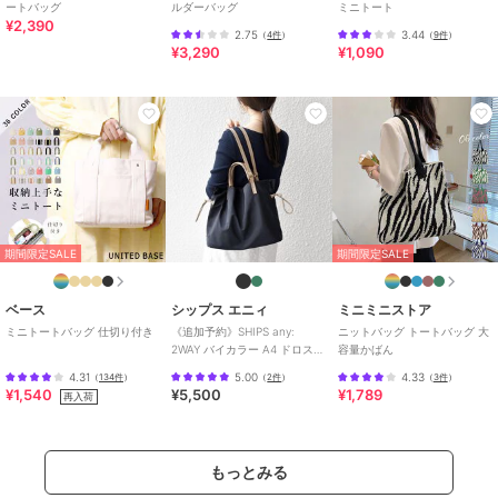
ートバッグ
ルダーバッグ
ミニトート
¥2,390
2.75
3.44
（
4件
）
（
9件
）
¥3,290
¥1,090
期間限定SALE
期間限定SALE
ベース
シップス エニィ
ミニミニストア
ミニトートバッグ 仕切り付き
《追加予約》SHIPS any:
ニットバッグ トートバッグ 大
2WAY バイカラー A4 ドロスト
容量かばん
トート バッグ
4.31
5.00
4.33
（
134件
）
（
2件
）
（
3件
）
¥1,540
¥5,500
¥1,789
再入荷
もっとみる