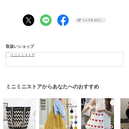
重さ：約199g
裏地：なし
内ポケット：なし
生産国：中国
※すべて平置きサイズです（採寸方法違いより、多少の誤差がござい
ますので、ご了承ください）。
※海外輸入品のため、商品の細部仕様は多少異なる場合がございま
取扱いショップ
す。予めご了承の上、ご注文お願い致します。
期間限定セール開催中
ブランド
ミニミニストア
ショップ
ミニミニストア
ミニミニストアからあなたへのおすすめ
商品カテゴリ
バッグ
／
トートバッグ
性別タイプ
レディース
バッグ
／
トートバッグ
カラー
ライトブルー、薄イエロー、ワイ
ンレッド、ライトブラウン、パー
プル、ベージュ、ダークグレー、