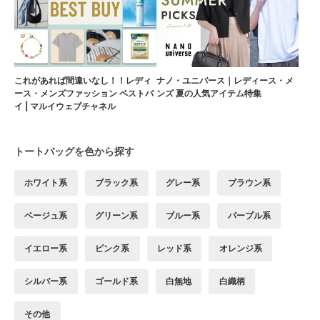
これがあれば間違いなし！！レディ
ナノ・ユニバース｜レディース・メ
ース・メンズファッション ベストバ
ンズ 夏の人気アイテム特集
イ | マルイウェブチャネル
トートバッグを色から探す
ホワイト系
ブラック系
グレー系
ブラウン系
ベージュ系
グリーン系
ブルー系
パープル系
イエロー系
ピンク系
レッド系
オレンジ系
シルバー系
ゴールド系
白無地
白織柄
その他