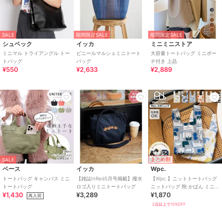
SALE
期間限定SALE
期間限定SALE
シュベック
イッカ
ミニミニストア
ミニマル トライアングル トー
ビニールマルシェミニトート
大容量トートバッグ ミニポー
トバッグ
バッグ
チ付き 上品
¥550
¥2,633
¥2,889
まとめ割
SALE
ベース
イッカ
Wpc.
トートバッグ キャンバス ミニ
【雑誌InRed5月号掲載】撥水
【Wpc.】ニットトートバッグ
トートバッグ
ロゴ入りミニトートバッグ
ニットバッグ 鞄 かばん ミニ
¥1,430
¥3,289
¥1,870
サブバッグ レディース 洗濯可
再入荷
能
2点以上で10%OFF