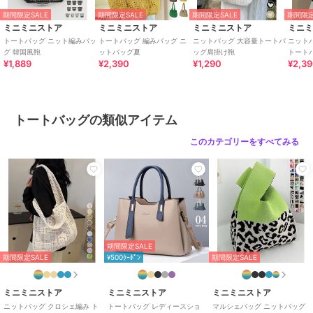
ラベンダー、ダークグリーン、く
期間限定SALE
期間限定SALE
期間限定SALE
期間限定
すみベージュ、ブラック、くすみ
ミニミニストア
ミニミニストア
ミニミニストア
ミニ
ブルー、グリーン、ダークパープ
トートバッグ ニット編みバッ
トートバッグ 編みバッグ ニ
ニットバッグ 大容量トートバ
ニット
グ 韓国風鞄
ットバッグ夏
ッグ肩掛け鞄
トート
ル、マスタード、ミントグリー
¥1,889
¥2,390
¥1,290
¥2,3
ン、オフホワイト、ダークブラウ
ン、ロイヤルブルー
サイズ
ワンサイズ
トートバッグの類似アイテム
素材
ポリエステル
このカテゴリーをすべてみる
商品のお取り扱い方法
原産国
中国製
期間限定SALE
期間限定SALE
¥500ｸｰﾎﾟﾝ
期間限定SALE
ミニミニストア
ミニミニストア
ミニミニストア
ニットバッグ クロシェ編み ト
トートバッグ レディースショ
マルシェバッグ ニットバッグ