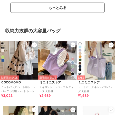
もっとみる
収納力抜群の大容量バッグ
期間限定SALE
期間限定SALE
SALE
COCOMOMO
ミニミニストア
ミニミニストア
ニットバッグ ハート柄トート
ナイロントートバッグ レディ
トートバッグ キャンバスバッ
バッグ 大容量 ハート トートバ
ース 大容量
グ 大容量
¥3,023
¥2,689
¥1,489
ッグ ケーブル編み ハート柄 ニ
ット 鞄