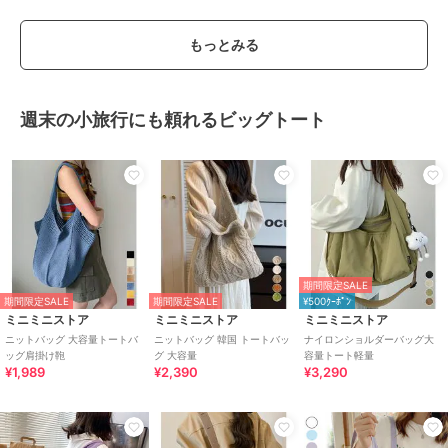
もっとみる
週末の小旅行にも頼れるビッグトート
期間限定SALE
期間限定SALE
期間限定SALE
¥500ｸｰﾎﾟﾝ
ミニミニストア
ミニミニストア
ミニミニストア
ニットバッグ 大容量トートバ
ニットバッグ 韓国 トートバッ
ナイロンショルダーバッグ大
ッグ肩掛け鞄
グ 大容量
容量トート軽量
¥1,989
¥2,390
¥3,290