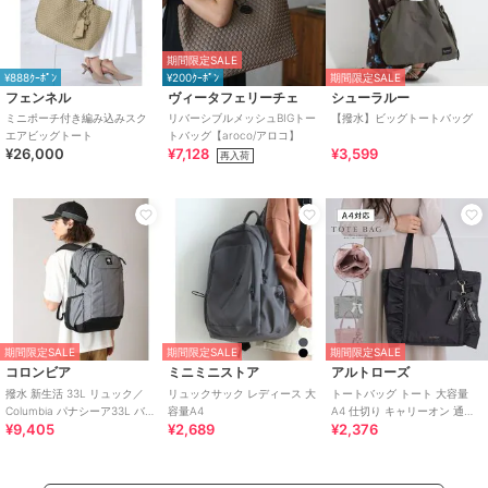
期間限定SALE
¥888ｸｰﾎﾟﾝ
¥200ｸｰﾎﾟﾝ
期間限定SALE
フェンネル
ヴィータフェリーチェ
シューラルー
ミニポーチ付き編み込みスク
リバーシブルメッシュBIGトー
【撥水】ビッグトートバッグ
エアビッグトート
トバッグ【aroco/アロコ】
¥26,000
¥7,128
¥3,599
再入荷
期間限定SALE
期間限定SALE
期間限定SALE
コロンビア
ミニミニストア
アルトローズ
撥水 新生活 33L リュック／
リュックサック レディース 大
トートバッグ トート 大容量
Columbia パナシーア33L バッ
容量A4
A4 仕切り キャリーオン 通学
¥9,405
¥2,689
¥2,376
クパック 大容量 ／コロンビ
フリル リボン ローズヒップ