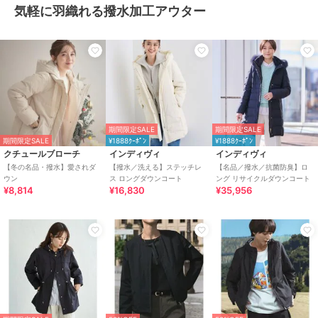
気軽に羽織れる撥水加工アウター
期間限定SALE
期間限定SALE
期間限定SALE
¥1888ｸｰﾎﾟﾝ
¥1888ｸｰﾎﾟﾝ
クチュールブローチ
インディヴィ
インディヴィ
【冬の名品・撥水】愛されダ
【撥水／洗える】ステッチレ
【名品／撥水／抗菌防臭】ロ
ウン
ス ロングダウンコート
ング リサイクルダウンコート
¥8,814
¥16,830
¥35,956