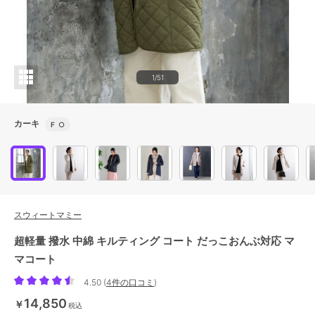
1/51
カーキ
F
○
スウィートマミー
超軽量 撥水 中綿 キルティング コート だっこおんぶ対応 マ
マコート
4.50
(
4件の口コミ
)
14,850
￥
税込