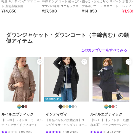
妥協しない革新的な【ものづくり】のブランドとして皆様におしゃれ
軽量 キルティング ママ コー
中綿 ロング コート 抱っこOK
抱っこ・おんぶ対応 リバーシ
水着 
をお届けします。
ト 産前産後兼用
ママパパ兼用 ユニセックス
ブルボアコート ママコート
レディ
¥14,850
¥27,500
¥14,850
¥1,98
ブランド
スウィートマミー
ダウンジャケット・ダウンコート（中綿含む）の類
ショップ
スウィートマミー
似アイテム
商品カテゴリ
アウター・ジャケット・コート
このカテゴリーをすべてみる
／
ダウンジャケット・ダウンコ
ート（中綿含む）
性別タイプ
レディース
アウター・ジャケット・コート
／
ダウンジャケット・ダウンコ
ート（中綿含む）
メンズ
アウター・ジャケット・コート
¥1888ｸｰﾎﾟﾝ
／
ダウンジャケット・ダウンコ
ート（中綿含む）
ルイルエブティック
インディヴィ
ルイルエブティック
カラー
カーキ、ライトベージュ、ブラッ
【S～3L】ライトサーモ・キル
【名品／撥水／抗菌防臭】ロ
【S～LL】【ライトサーモ/撥
ク、ネイビー、グレージュ
ティングサイドリブコート
ング丈リサイクルダウンコー
水加工】ビックカラーパデッ
ト
トコート
サイズ
F
2.00
4.58
4.41
（
1件
）
（
24件
）
（
12件
）