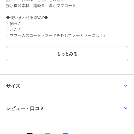
撥水機能素材 超軽量、暖かママコート
◆使いまわせる3WAY◆
・抱っこ
・おんぶ
・ママ一人のコート（フードを外してノーカラーにも！）
■素材
マットで上品な中綿キルティング素材
◯世界基準の品質管理
赤ちゃんにも安心ホルマリンフリー
◯撥水加工で雨や汚れにも強い！
■デザイン
サイズ
ママコートに見えない着痩せシルエット
秋口から春先までロングシーズン着まわせる！
大人かわいい大きめフードは小顔効果も抜群！
レビュー・口コミ
■仕様
◯1枚で色々楽しめる3ピースセット
・コート
・フード