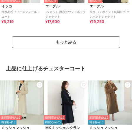
期間限定SALE
50%OFF
50%OFF
イッカ
エーグル
エーグル
撥水花粉リリースフィールド
UVカット 撥水ラウンドネック
撥水 ワンポイント刺繍ロゴ コ
コート
ジャケット
ンパクトジャケット
¥5,219
¥17,600
¥19,250
もっとみる
上品に仕上げるチェスターコート
期間限定SALE
期間限定SALE
期間限定SALE
¥888ｸｰﾎﾟﾝ
¥1000ｸｰﾎﾟﾝ
¥888ｸｰﾎﾟﾝ
ミッシュマッシュ
MK ミッシェルクラン
ミッシュマッシュ