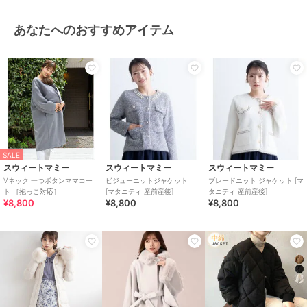
あなたへのおすすめアイテム
SALE
スウィートマミー
スウィートマミー
スウィートマミー
Vネック 一つボタンママコー
ビジューニットジャケット
ブレードニット ジャケット [マ
ト ［抱っこ対応］
[マタニティ 産前産後]
タニティ 産前産後]
¥8,800
¥8,800
¥8,800