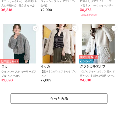
モコっとかわいく、冬支度♪ふ
ウォッシャブル ボアブルゾン
取り外しボアライナー・フー
んわり軽やか×暖かみたっぷ
全4色
ド付きメニーウェイキルティ
¥6,818
¥2,990
¥6,373
り！コクーンシルエットテデ
ング中綿コート [K1153]
ィベアボアブルゾン
2点以上で5%OFF
期間限定SALE
期間限定SALE
¥200ｸｰﾎﾟﾝ
コカ
イッカ
クラシカルエルフ
ウォッシャブル カーリーボア
【撥水】2WAYボアキルトブル
《JaVaジャバコラボ》軽くて
ブルゾン 全2色
ゾン
暖かい、旬顔ボア切替♪ノーカ
¥2,690
¥7,689
¥4,618
ラーひょうたんキルティング
コート
もっとみる