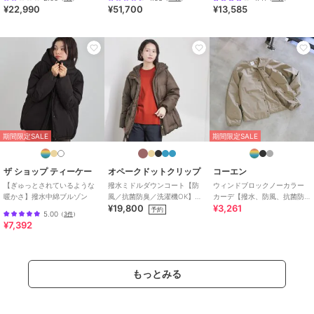
¥22,990
¥51,700
¥13,585
素材
ポリエステル100％
商品のお取り扱い方法
特徴
アウター・ジャケット・コート
ポリエステル素材
/
無地
/
キル
ティング
/
長袖
/
ライフスタイ
ル
/
ストレート
ダウンジャケット・ダウンコート
期間限定SALE
期間限定SALE
（中綿含む）
ポリエステル素材
/
無地
/
キル
ティング
/
長袖
/
ライフスタイ
ザ ショップ ティーケー
オペークドットクリップ
コーエン
ル
/
ストレート
【ぎゅっとされているような
撥水ミドルダウンコート【防
ウィンドブロックノーカラー
暖かさ】撥水中綿ブルゾン
風／抗菌防臭／洗濯機OK】
カーデ【撥水、防風、抗菌防
¥19,800
¥3,261
《5col／SS～LL》
臭（中綿）】
予約
5.00
（
3件
）
¥7,392
もっとみる