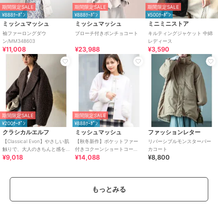
期間限定SALE
期間限定SALE
期間限定SALE
¥888ｸｰﾎﾟﾝ
¥888ｸｰﾎﾟﾝ
¥500ｸｰﾎﾟﾝ
ミッシュマッシュ
ミッシュマッシュ
ミニミニストア
袖ファーロングダウ
ブローチ付きポンチョコート
キルティングジャケット 中綿
ン/MM348603
レディース
¥11,008
¥23,988
¥3,590
期間限定SALE
期間限定SALE
¥200ｸｰﾎﾟﾝ
¥888ｸｰﾎﾟﾝ
クラシカルエルフ
ミッシュマッシュ
ファッションレター
【Classical Evon】やさしい肌
【秋冬新作】ポケットファー
リバーシブルモンスターパー
触りで、大人のきちんと感を
付きコクーンショートコー
カコート
¥9,018
¥14,088
¥8,800
演出。軽やかブークレPコート
ト/MM448602
もっとみる