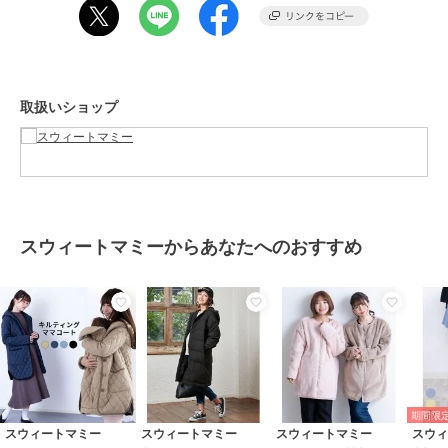
・ダッカー
◯かぶせ付き後ろファスナーがデザイン映え（YKKファスナー使用）
◯驚きの軽さ！
約550g（ダッカー付きでも約730g）
◯シルエットを邪魔せずキレイ シームポケット
取扱いショップ
****************
◆ Sweet Mommy(スウィートマミー)
シーンを問わずスマートに授乳できる授乳服やおしゃれなマタニティ
ウェアを販売しています。
トレンドを取り入れたカジュアルなワンピース・トップス・ボトムか
らオフィスウェア、
スウィートマミーからあなたへのおすすめ
入卒園や結婚式・七五三に華を添えるフォーマルでママのキレイを応
援します。
美胸をつくるノンワイヤーブラ、骨盤メイクショーツなどの下着、ル
ームウェアも。
ベビー・キッズの肌着や防寒着といったデイリーアイテム、袴やセッ
トアップなどのハレの日に役立つアイテムも。
おしゃれを楽しむ気持ち。育児を楽しむ気持ち。
すべてのママ、ベビー、ご家族をサポートするマタニティ服・授乳服
期間限定
の専門店として、
スウィートマミー
スウィートマミー
スウィートマミー
スウ