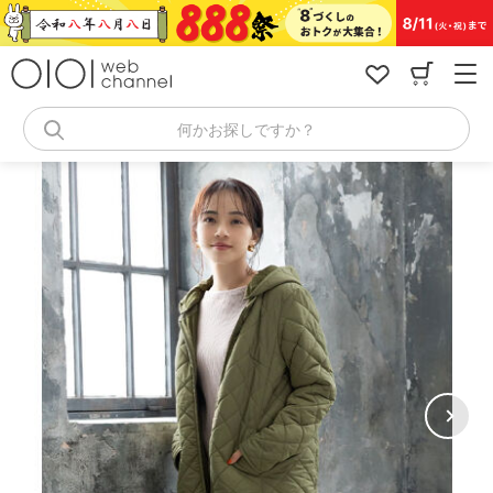
コ
ン
テ
ン
ツ
へ
何かお探しですか？
ス
キ
ッ
プ