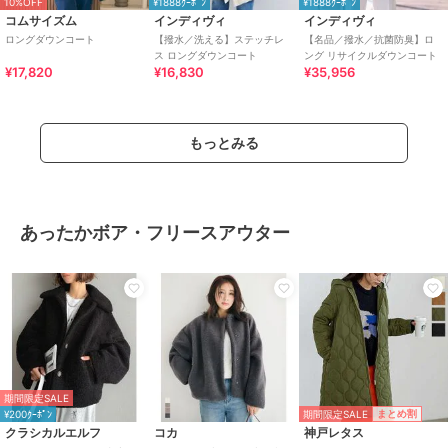
10%OFF
¥1888ｸｰﾎﾟﾝ
¥1888ｸｰﾎﾟﾝ
コムサイズム
インディヴィ
インディヴィ
ロングダウンコート
【撥水／洗える】ステッチレ
【名品／撥水／抗菌防臭】ロ
ス ロングダウンコート
ング リサイクルダウンコート
¥17,820
¥16,830
¥35,956
もっとみる
あったかボア・フリースアウター
期間限定SALE
期間限定SALE
まとめ割
¥200ｸｰﾎﾟﾝ
クラシカルエルフ
コカ
神戸レタス