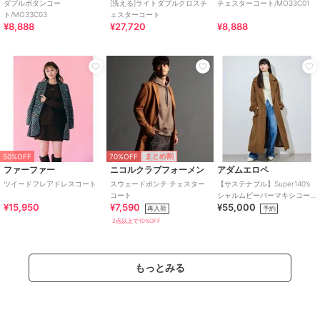
ダブルボタンコー
[洗える]ライトダブルクロスチ
チェスターコート/MO33C01
ト/MO33C03
ェスターコート
¥8,888
¥27,720
¥8,888
70%OFF
まとめ割
50%OFF
ファーファー
ニコルクラブフォーメン
アダムエロペ
ツイードフレアドレスコート
スウェードポンチ チェスター
【サステナブル】Super140’s
コート
シャルムビーバーマキシコー
¥15,950
¥7,590
¥55,000
ト
再入荷
予約
2点以上で10%OFF
もっとみる