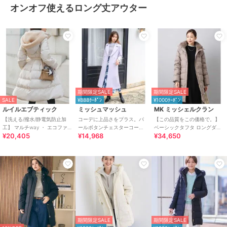
オンオフ使えるロング丈アウター
期間限定SALE
期間限定SALE
SALE
¥888ｸｰﾎﾟﾝ
¥1000ｸｰﾎﾟﾝ
ルイルエブティック
ミッシュマッシュ
MK ミッシェルクラン
【洗える/撥水/静電気防止加
コーデに上品さをプラス。パ
【この品質をこの価格で。】
工】 マルチway ・ エコファー
ールボタンチェスターコー
ベーシックタフタ ロングダウ
¥20,405
¥14,968
¥34,650
フード ロングダウンコート(ベ
ト/MM448604
ンコート/撥水加工
ルト付き
期間限定SALE
期間限定SALE