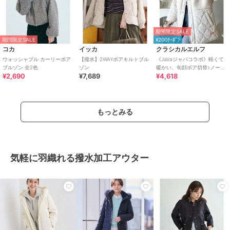
期間限定SALE
期間限定SALE
¥200ｸｰﾎﾟﾝ
コカ
イッカ
クラシカルエルフ
ウォッシャブル カーリーボア
【撥水】2WAYボアキルトブル
《JaVaジャバコラボ》軽くて
ブルゾン 全2色
ゾン
暖かい、旬顔ボア切替♪ノーカ
¥2,690
¥7,689
¥4,618
ラーひょうたんキルティング
コート
もっとみる
気軽に羽織れる撥水加工アウター