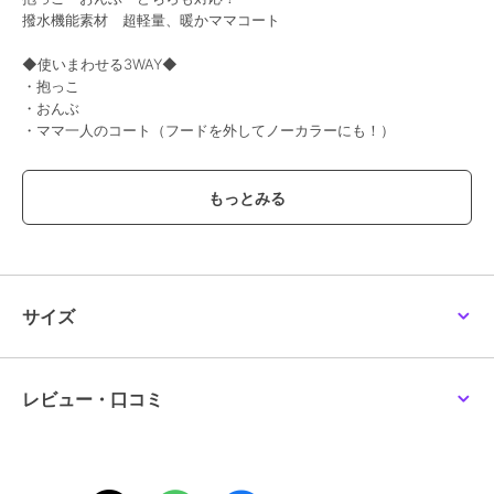
撥水機能素材 超軽量、暖かママコート
◆使いまわせる3WAY◆
・抱っこ
・おんぶ
・ママ一人のコート（フードを外してノーカラーにも！）
■素材
マットで上品な中綿キルティング素材
◯世界基準の品質管理
赤ちゃんにも安心ホルマリンフリー
◯撥水加工で雨や汚れにも強い！
■デザイン
サイズ
ママコートに見えない着痩せシルエット
秋口から春先までロングシーズン着まわせる！
大人かわいい大きめフードは小顔効果も抜群！
レビュー・口コミ
■仕様
◯1枚で色々楽しめる3ピースセット
・コート
・フード