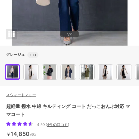
1/51
グレージュ
F
○
スウィートマミー
超軽量 撥水 中綿 キルティング コート だっこおんぶ対応 マ
マコート
4.50
(
4件の口コミ
)
14,850
￥
税込