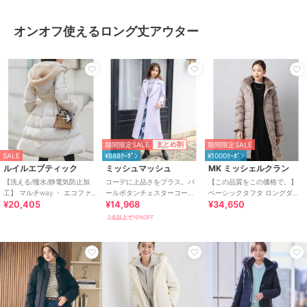
オンオフ使えるロング丈アウター
期間限定SALE
まとめ割
期間限定SALE
SALE
¥888ｸｰﾎﾟﾝ
¥1000ｸｰﾎﾟﾝ
ルイルエブティック
ミッシュマッシュ
MK ミッシェルクラン
【洗える/撥水/静電気防止加
コーデに上品さをプラス。パ
【この品質をこの価格で。】
工】 マルチway ・ エコファー
ールボタンチェスターコー
ベーシックタフタ ロングダウ
¥20,405
¥14,968
¥34,650
フード ロングダウンコート(ベ
ト/MM448604
ンコート/撥水加工
ルト付き
2点以上で10%OFF