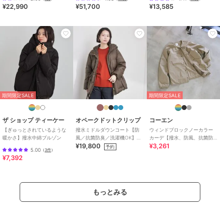
¥22,990
¥51,700
¥13,585
素材
ポリエステル100％
商品のお取り扱い方法
特徴
アウター・ジャケット・コート
ポリエステル素材
/
無地
/
キル
ティング
/
長袖
/
ライフスタイ
ル
/
ストレート
ダウンジャケット・ダウンコート
期間限定SALE
期間限定SALE
（中綿含む）
ポリエステル素材
/
無地
/
キル
ティング
/
長袖
/
ライフスタイ
ザ ショップ ティーケー
オペークドットクリップ
コーエン
ル
/
ストレート
【ぎゅっとされているような
撥水ミドルダウンコート【防
ウィンドブロックノーカラー
暖かさ】撥水中綿ブルゾン
風／抗菌防臭／洗濯機OK】
カーデ【撥水、防風、抗菌防
¥19,800
¥3,261
《5col／SS～LL》
臭（中綿）】
予約
5.00
（
3件
）
¥7,392
もっとみる