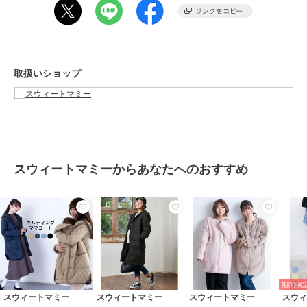
・ダッカー
◯かぶせ付き後ろファスナーがデザイン映え（YKKファスナー使用）
◯驚きの軽さ！
約550g（ダッカー付きでも約730g）
◯シルエットを邪魔せずキレイ シームポケット
取扱いショップ
****************
◆ Sweet Mommy(スウィートマミー)
シーンを問わずスマートに授乳できる授乳服やおしゃれなマタニティ
ウェアを販売しています。
トレンドを取り入れたカジュアルなワンピース・トップス・ボトムか
らオフィスウェア、
スウィートマミーからあなたへのおすすめ
入卒園や結婚式・七五三に華を添えるフォーマルでママのキレイを応
援します。
美胸をつくるノンワイヤーブラ、骨盤メイクショーツなどの下着、ル
ームウェアも。
ベビー・キッズの肌着や防寒着といったデイリーアイテム、袴やセッ
トアップなどのハレの日に役立つアイテムも。
おしゃれを楽しむ気持ち。育児を楽しむ気持ち。
すべてのママ、ベビー、ご家族をサポートするマタニティ服・授乳服
期間限定
の専門店として、
スウィートマミー
スウィートマミー
スウィートマミー
スウ