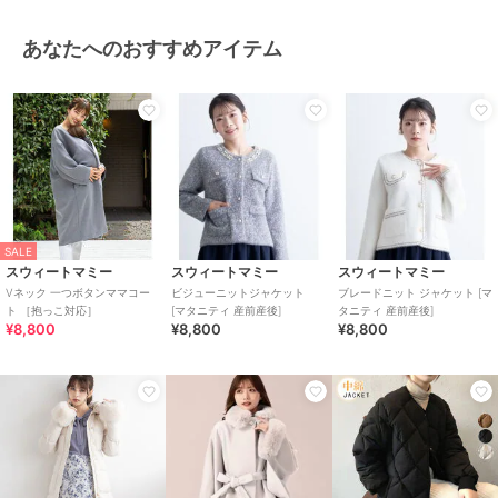
あなたへのおすすめアイテム
SALE
スウィートマミー
スウィートマミー
スウィートマミー
Vネック 一つボタンママコー
ビジューニットジャケット
ブレードニット ジャケット [マ
ト ［抱っこ対応］
[マタニティ 産前産後]
タニティ 産前産後]
¥8,800
¥8,800
¥8,800