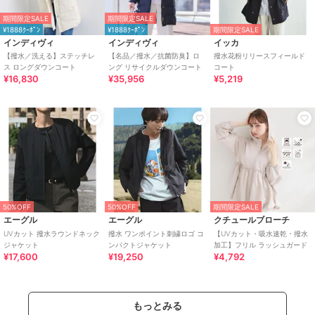
期間限定SALE
期間限定SALE
¥1888ｸｰﾎﾟﾝ
¥1888ｸｰﾎﾟﾝ
期間限定SALE
インディヴィ
インディヴィ
イッカ
【撥水／洗える】ステッチレ
【名品／撥水／抗菌防臭】ロ
撥水花粉リリースフィールド
ス ロングダウンコート
ング リサイクルダウンコート
コート
¥16,830
¥35,956
¥5,219
50%OFF
50%OFF
期間限定SALE
エーグル
エーグル
クチュールブローチ
UVカット 撥水ラウンドネック
撥水 ワンポイント刺繍ロゴ コ
【UVカット・吸水速乾・撥水
ジャケット
ンパクトジャケット
加工】フリル ラッシュガード
¥17,600
¥19,250
¥4,792
もっとみる