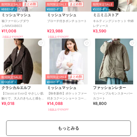
期間限定SALE
期間限定SALE
まとめ割
まとめ割
期間限定SALE
¥888ｸｰﾎﾟﾝ
¥888ｸｰﾎﾟﾝ
¥500ｸｰﾎﾟﾝ
ミッシュマッシュ
ミッシュマッシュ
ミニミニストア
袖ファーロングダウ
ブローチ付きポンチョコート
キルティングジャケット 中綿
ン/MM348603
レディース
¥11,008
¥23,988
¥3,590
2点以上で10%OFF
2点以上で10%OFF
期間限定SALE
まとめ割
期間限定SALE
¥200ｸｰﾎﾟﾝ
¥888ｸｰﾎﾟﾝ
クラシカルエルフ
ミッシュマッシュ
ファッションレター
【Classical Evon】やさしい肌
【秋冬新作】ポケットファー
リバーシブルモンスターパー
触りで、大人のきちんと感を
付きコクーンショートコー
カコート
¥9,018
¥14,088
¥8,800
演出。軽やかブークレPコート
ト/MM448602
2点以上で10%OFF
もっとみる