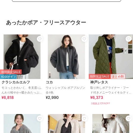
あったかボア・フリースアウター
期間限定SALE
期間限定SALE
まとめ割
¥200ｸｰﾎﾟﾝ
クラシカルエルフ
コカ
神戸レタス
モコっとかわいく、冬支度♪ふ
ウォッシャブル ボアブルゾン
取り外しボアライナー・フー
んわり軽やか×暖かみたっぷ
全4色
ド付きメニーウェイキルティ
¥6,818
¥2,990
¥6,373
り！コクーンシルエットテデ
ング中綿コート [K1153]
ィベアボアブルゾン
2点以上で5%OFF