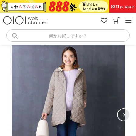
コ
ン
テ
ン
ツ
へ
何かお探しですか？
ス
キ
ッ
プ