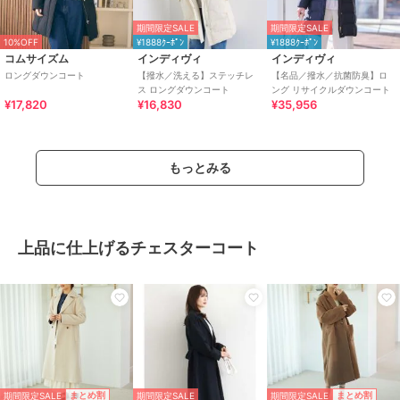
期間限定SALE
期間限定SALE
10%OFF
¥1888ｸｰﾎﾟﾝ
¥1888ｸｰﾎﾟﾝ
コムサイズム
インディヴィ
インディヴィ
ロングダウンコート
【撥水／洗える】ステッチレ
【名品／撥水／抗菌防臭】ロ
ス ロングダウンコート
ング リサイクルダウンコート
¥17,820
¥16,830
¥35,956
もっとみる
上品に仕上げるチェスターコート
期間限定SALE
期間限定SALE
まとめ割
まとめ割
期間限定SALE