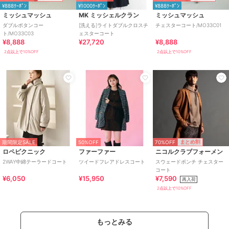
¥888ｸｰﾎﾟﾝ
¥1000ｸｰﾎﾟﾝ
¥888ｸｰﾎﾟﾝ
ミッシュマッシュ
MK ミッシェルクラン
ミッシュマッシュ
ダブルボタンコー
[洗える]ライトダブルクロスチ
チェスターコート/MO33C01
ト/MO33C03
ェスターコート
¥8,888
¥27,720
¥8,888
2点以上で10%OFF
2点以上で10%OFF
70%OFF
まとめ割
期間限定SALE
50%OFF
ロペピクニック
ファーファー
ニコルクラブフォーメン
2WAY中綿テーラードコート
ツイードフレアドレスコート
スウェードポンチ チェスター
コート
¥6,050
¥15,950
¥7,590
再入荷
2点以上で10%OFF
もっとみる