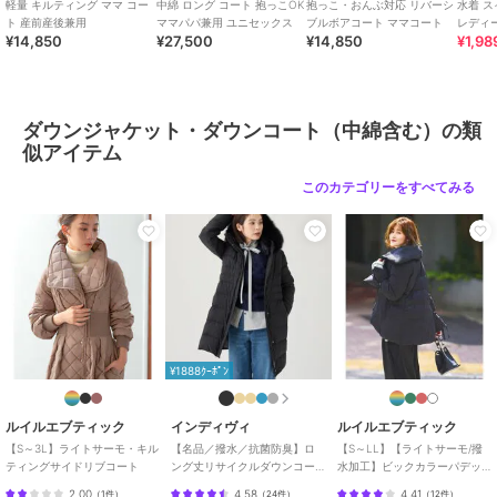
妥協しない革新的な【ものづくり】のブランドとして皆様におしゃれ
軽量 キルティング ママ コー
中綿 ロング コート 抱っこOK
抱っこ・おんぶ対応 リバーシ
水着 
をお届けします。
ト 産前産後兼用
ママパパ兼用 ユニセックス
ブルボアコート ママコート
レディ
¥14,850
¥27,500
¥14,850
¥1,98
ブランド
スウィートマミー
ダウンジャケット・ダウンコート（中綿含む）の類
ショップ
スウィートマミー
似アイテム
商品カテゴリ
アウター・ジャケット・コート
このカテゴリーをすべてみる
／
ダウンジャケット・ダウンコ
ート（中綿含む）
性別タイプ
レディース
アウター・ジャケット・コート
／
ダウンジャケット・ダウンコ
ート（中綿含む）
メンズ
アウター・ジャケット・コート
¥1888ｸｰﾎﾟﾝ
／
ダウンジャケット・ダウンコ
ート（中綿含む）
ルイルエブティック
インディヴィ
ルイルエブティック
カラー
グレージュ、ライトベージュ、ブ
【S～3L】ライトサーモ・キル
【名品／撥水／抗菌防臭】ロ
【S～LL】【ライトサーモ/撥
ラック、ネイビー、カーキ
ティングサイドリブコート
ング丈リサイクルダウンコー
水加工】ビックカラーパデッ
ト
トコート
サイズ
F
2.00
4.58
4.41
（
1件
）
（
24件
）
（
12件
）