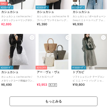
SALE
¥200ｸｰﾎﾟﾝ
¥200ｸｰﾎﾟﾝ
¥200ｸｰﾎﾟﾝ
カシュカシュ
カシュカシュ
カシュカシュ
カシュカシュ cachecache /
カシュカシュ cachecache サ
カシュカシュ / ボールチェーン
メタリックシャーリングポケ
ブバッグ ワンマイルバッグに
2wayミニトートバッグ フォー
¥2,695
¥5,390
¥6,930
ッタブルトート
おすすめ ラメ糸編みトートバ
マル セレモニー
ッグ
¥200ｸｰﾎﾟﾝ
40%OFF
¥1888ｸｰﾎﾟﾝ
カシュカシュ
アー・ヴェ・ヴェ
トプカピ
カシュカシュ cachecache /
ラメカゴバッグ
ソフトシュリンク テープコン
メタリックコード柄編みワン
ビ ミニ トート バッグ ショル
¥6,490
¥3,953
¥19,800
ハンドルトート
ダーベルト付
再入荷
もっとみる