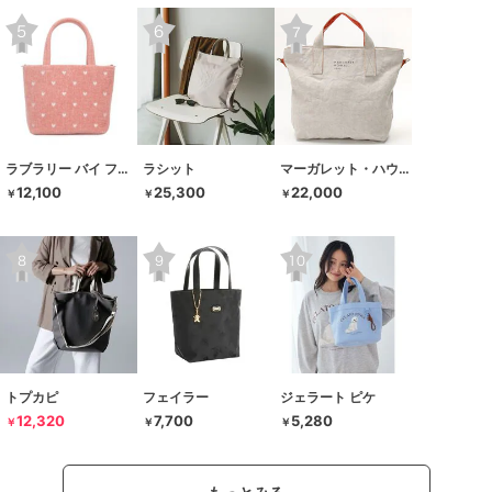
ラブラリー バイ フェイラー
ラシット
マーガレット・ハウエル アイデア
12,100
25,300
22,000
￥
￥
￥
トプカピ
フェイラー
ジェラート ピケ
12,320
7,700
5,280
￥
￥
￥