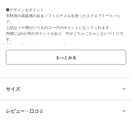
■デザイン＆ポイント
衣料用の高級感のあるソフトエナメルを使ったスクエアトートバッ
グ。
上品なツヤ感がいつものコーデのポイントになってくれます。
内側には6か所のポケットがあり、中がごちゃごちゃしないつくりで
す。
長財布、500mlボトルがしっかり入るデイリーユースにオススメのサ
イズです。
■アテンション
・素材特有のにおいがする場合がございます。
においが気になる場合は一度陰干しをされた上でご使用ください。
・商品の画像は光の照射や角度、ご利用のモニターやブラウザにより
実物と色味が異なる場合があります。
サイズ
▼商品詳細▼
【サイズ】横：(上)43 (下)33 高さ：33 マチ：14 ハンドル立ち上が
り：12
レビュー・口コミ
【ポケット】外：0 内：6
【口元開閉方法】マグネット
【素材】合成皮革