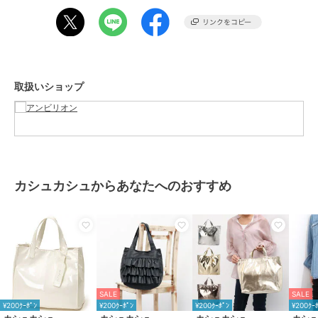
【重量(g)】340
【原産国】中国製
A4用紙：○
長財布(10cm×20cm)：○
500mlボトル：○
取扱いショップ
■ブランドコンセプト
-- cache cache / カシュカシュ --
カシュカシュとはフランス語で「かくれんぼ」。
ガーリッシュとちょっと背伸びをした大人っぽさをミックスしたデイ
リーカジュアルなファッション小物を展開。
カラフルで素朴なハンドクラフトやかわいらしいモチーフ使いで、洋
カシュカシュからあなたへのおすすめ
服とのコーディネートに可愛らしさと遊びをプラスするバッグを提
案。
■商品のお気に入り登録をお願いします
【カートに入れる】横のハートマークをクリック
再入荷やラスト1点のお知らせ、セール情報などのお知らせを受け取
ることができます
SALE
SALE
■下記の品番をお申し付け下さい。
¥200ｸｰﾎﾟﾝ
¥200ｸｰﾎﾟﾝ
¥200ｸｰﾎﾟﾝ
¥200ｸｰ
品番：01-00-76451