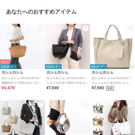
あなたへのおすすめアイテム
SALE
¥200ｸｰﾎﾟﾝ
¥200ｸｰﾎﾟﾝ
¥200ｸｰﾎﾟﾝ
カシュカシュ
カシュカシュ
カシュカシュ
カシュカシュ cachecache /
カシュカシュ cachecache /
カシュカシュ cachecache /
収納ポケット付2wayソフトト
ミニショルダー付ボールチェ
メッシュエンボスA4ショッパ
¥3,476
¥7,590
¥7,590
ート
ーン2wayトートバッグ
ートートS
新着