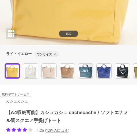
1/32
ライトイエロー
ワンサイズ
△
無料ギフトサービス
カシュカシュ
【A4収納可能】カシュカシュ cachecache / ソフトエナメ
ル調スクエア手提げトート
4.25
(
12件の口コミ
)