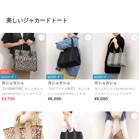
美しいジャカードトート
SALE
¥200ｸｰﾎﾟﾝ
¥200ｸｰﾎﾟﾝ
¥200ｸｰﾎﾟﾝ
カシュカシュ
カシュカシュ
カシュカシュ
【A4収納可能】カシュカシュ
【A4ファイル対応】 カシュカ
カシュカシュ cachecache /
cachecache / ジャガードスク
シュ cachecache / ジャガー
ジャガードニットスクエア
¥3,795
¥8,690
¥8,690
エアトート
ドニットスクエアビッグトー
2wayトート
ト