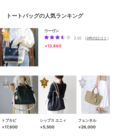
トートバッグの人気ランキング
ウーヴン
3.50
（
9件の口コミ
）
13,860
￥
トプカピ
シップス エニィ
フェンネル
17,600
5,500
26,000
￥
￥
￥