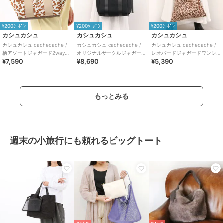
¥200ｸｰﾎﾟﾝ
¥200ｸｰﾎﾟﾝ
¥200ｸｰﾎﾟﾝ
カシュカシュ
カシュカシュ
カシュカシュ
カシュカシュ cachecache /
カシュカシュ cachecache /
カシュカシュ cachecache /
柄アソートジャガード2wayト
オリジナルサークルジャガー
レオパードジャガードワンシ
¥7,590
¥8,690
¥5,390
ートバッグ
ド2wayトート
ョルダートート
もっとみる
週末の小旅行にも頼れるビッグトート