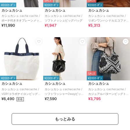
SALE
SALE
¥200ｸｰﾎﾟﾝ
¥200ｸｰﾎﾟﾝ
¥200ｸｰﾎﾟﾝ
カシュカシュ
カシュカシュ
カシュカシュ
カシュカシュ cache cache /
カシュカシュ cachecache /
カシュカシュ cachecache /
ポーチ付きネオプレーンメッ
ソフトメッシュビッグバッグ
リボンワンハンドルエコファ
¥11,990
¥1,947
¥5,313
シュビッグトートバッグ
ービッグバッグ
SALE
¥200ｸｰﾎﾟﾝ
¥200ｸｰﾎﾟﾝ
¥200ｸｰﾎﾟﾝ
カシュカシュ
カシュカシュ
カシュカシュ
カシュカシュ cachecache /
カシュカシュ cachecache /
カシュカシュ cachecache /
VERYコラボナイロンビッグト
ソフトワッシャー2wayビッグ
カジュアルパターンビッグト
¥6,490
¥7,590
¥3,795
ート
バッグ
ート
新着
もっとみる