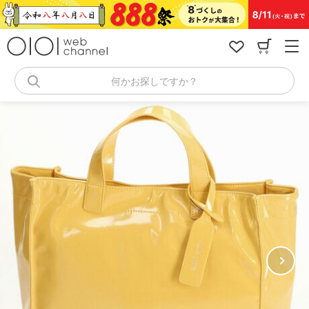
コ
ン
テ
ン
ツ
へ
何かお探しですか？
ス
キ
ッ
プ