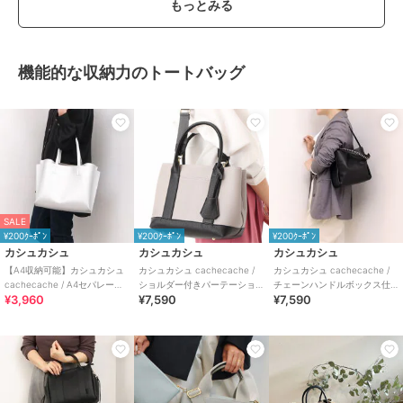
もっとみる
機能的な収納力のトートバッグ
SALE
¥200ｸｰﾎﾟﾝ
¥200ｸｰﾎﾟﾝ
¥200ｸｰﾎﾟﾝ
カシュカシュ
カシュカシュ
カシュカシュ
【A4収納可能】カシュカシュ
カシュカシュ cachecache /
カシュカシュ cachecache /
cachecache / A4セパレート
ショルダー付きパーテーショ
チェーンハンドルボックス仕
¥3,960
¥7,590
¥7,590
パーテーショントート
ン合成皮革トート
切りバッグ