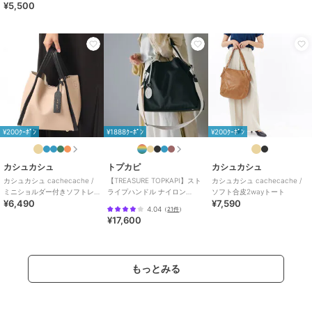
ー、ブラック、レオパード、ブラ
¥5,500
ックホワイト
サイズ
ワンサイズ
素材
合成皮革
商品のお取り扱い方法
特徴
バッグ
パテント（エナメル風）
/
無地
/
大(幅31～45cm以下)
/
カジュアル
¥200ｸｰﾎﾟﾝ
¥1888ｸｰﾎﾟﾝ
¥200ｸｰﾎﾟﾝ
/
軽量 700ｇ以下
カシュカシュ
トプカピ
カシュカシュ
トートバッグ
カシュカシュ cachecache /
【TREASURE TOPKAPI】スト
カシュカシュ cachecache /
パテント（エナメル風）
/
無地
/
ミニショルダー付きソフトレ
ライプハンドル ナイロン
ソフト合皮2wayトート
大(幅31～45cm以下)
/
カジュアル
¥6,490
¥7,590
ザー調ミニトートバッグ
2way トートバッグ A4対応
4.04
（
21件
）
/
軽量 700ｇ以下
¥17,600
原産国
中国製
もっとみる