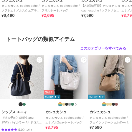
カシュカシュ
カシュカシュ
カシュカシュ
カシ
カシュカシュ cachecache /
カシュカシュ cachecache /
【A4収納可能】カシュカシュ
カシュカシ
バッグ バック かばん トートバッグ レディース cache cache
ソフトエナメルスクエア手提
フリルトートバッグ
cachecache / ソフトメタリ
エナメル
¥6,490
¥2,695
¥7,590
¥3,7
げトートS
ックショッパートート
010076451
この商品は無料ギフトサービスの対象商品です
>>無料ギフトサービスについての詳細はこちら
トートバッグの類似アイテム
このカテゴリーをすべてみる
ブランド
カシュカシュ
ショップ
アンビリオン
商品カテゴリ
バッグ
／
トートバッグ
性別タイプ
レディース
バッグ
／
トートバッグ
レディース
SALE
バッグ
／
トートバッグ
¥200ｸｰﾎﾟﾝ
¥200ｸｰﾎﾟﾝ
カラー
ライトイエロー、ホワイト、アイ
ボリー、ベージュ、ライトブル
シップス エニィ
カシュカシュ
カシュカシュ
ー、ブルー、ダークネイビー、ラ
《追加予約》SHIPS any:
カシュカシュ cachecache /
カシュカシュ cachecache /
イトグリーン、ワイン、ライトグ
2WAY バイカラー A4 ドロスト
エナメル2wayトートバッグ
フェイクレザーショルダーバ
¥3,795
¥7,590
トート バッグ
ッグ付スクエアトート
レー、ダークグレー、ラベンダ
5.00
（
2件
）