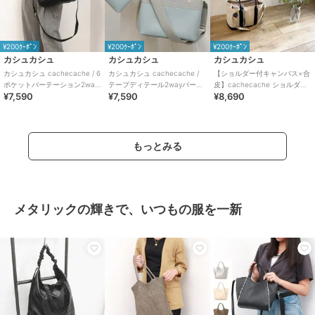
¥200ｸｰﾎﾟﾝ
¥200ｸｰﾎﾟﾝ
¥200ｸｰﾎﾟﾝ
カシュカシュ
カシュカシュ
カシュカシュ
カシュカシュ cachecache / 6
カシュカシュ cachecache /
【ショルダー付キャンバス×合
ポケットパーテーション2way
テープディテール2wayパーテ
皮】cachecache ショルダー
¥7,590
¥7,590
¥8,690
トート
ーショントート
付きパーテーションキャンバ
ストートL
もっとみる
メタリックの輝きで、いつもの服を一新