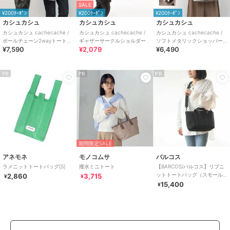
SALE
¥200ｸｰﾎﾟﾝ
¥200ｸｰﾎﾟﾝ
¥200ｸｰﾎﾟﾝ
カシュカシュ
カシュカシュ
カシュカシュ
カシュカシュ cachecache /
カシュカシュ cachecache /
カシュカシュ cachecache /
ボールチェーン2wayトートバ
ギャザーサークルショルダー
ソフトメタリックショッパー
¥7,590
¥2,079
¥6,490
ッグ
トートS
PR
PR
PR
期間限定SALE
アネモネ
モノコムサ
バルコス
ラメニットトートバッグ[S]
撥水ミニトート
【BARCOS/バルコス】リブニ
ットトートバッグ（スモール
2,860
3,715
¥
¥
サイズ）
15,400
¥