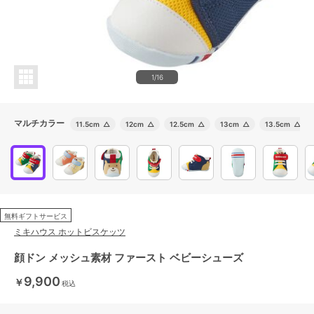
1/16
マルチカラー
11.5cm
△
12cm
△
12.5cm
△
13cm
△
13.5cm
△
無料ギフトサービス
ミキハウス ホットビスケッツ
顔ドン メッシュ素材 ファースト ベビーシューズ
9,900
￥
税込