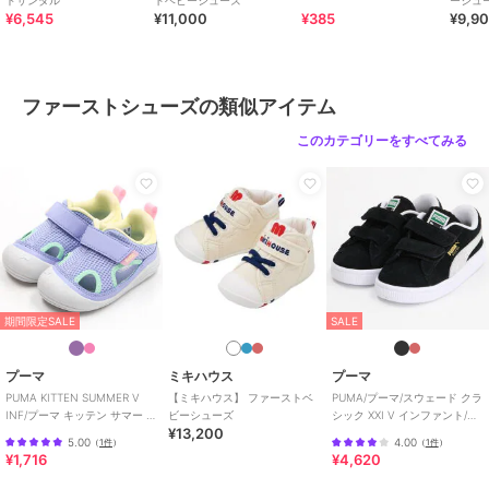
・2Ｅラスト設計
ドサンダル
トベビーシューズ
ーシュ
¥6,545
¥11,000
¥385
¥9,9
・お名前が書けるネームタグ付き
・靴箱付き(ご奉仕品につきましては付属していない場合がございま
す。)
ファーストシューズの類似アイテム
《HOT BISCUITS ーホットビスケッツー》
ミキハウスホットビスケッツは、”Good Quality”がキーワードのブラ
このカテゴリーをすべてみる
ンド。
子どもたちには毎日ごきげんに、楽しく健やかに 過ごしてほしいか
ら、
お子さまのための良いものづくりを大切にしています。
男の子も女の子も子どもらしく、おしゃれに可愛く着られるアイテム
がいっぱい。
赤ちゃんからキッズまでの子ども服・ベビー服・ベビー用品等を幅広
くご用意しています。
期間限定SALE
SALE
春夏秋冬の季節に合わせた、ご出産祝いやプレゼント、ギフトもおす
すめです。
プーマ
ミキハウス
プーマ
PUMA KITTEN SUMMER V
【ミキハウス】 ファーストベ
PUMA/プーマ/スウェード クラ
INF/プーマ キッテン サマー V
ビーシューズ
シック XXI V インファント/ベ
★商品のお気に入り登録
¥13,200
インファント
ビー
登録すると、完売しても再入荷時に通知を受け取ることができます。
5.00
4.00
（
1件
）
（
1件
）
¥1,716
¥4,620
★ブランドのお気に入り登録
新商品や再入荷などの情報を受け取ることができますので、ぜひご登