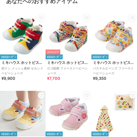
あなたへのおすすめアイテム
合成皮革、（底材の種類） ゴム底
商品のお取り扱い方法
特徴
ベビーシューズ
無地
/
ロゴ
/
ワンポイント
ファーストシューズ
無地
/
ロゴ
/
ワンポイント
30%OFF
原産国
中国
¥888ｸｰﾎﾟﾝ
¥888ｸｰﾎﾟﾝ
¥888ｸｰﾎﾟﾝ
ミキハウス ホットビスケッツ
ミキハウス ホットビスケッツ
ミキハウス ホットビスケッツ
顔ドン メッシュ素材 セカンド
ロゴ総柄 ファーストベビーシ
パステルビーンズ ファースト
ベビーシューズ
ューズ
ベビーシューズ
¥9,900
¥7,700
¥9,350
¥888ｸｰﾎﾟﾝ
¥888ｸｰﾎﾟﾝ
¥888ｸｰﾎﾟﾝ