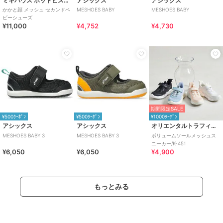
ミキハウス ホットビスケッツ
アシックス
アシックス
かかと顔 メッシュ セカンドベ
MESHOES BABY
MESHOES BABY
ビーシューズ
¥11,000
¥4,752
¥4,730
期間限定SALE
¥500ｸｰﾎﾟﾝ
¥500ｸｰﾎﾟﾝ
¥1000ｸｰﾎﾟﾝ
アシックス
アシックス
オリエンタルトラフィック
MESHOES BABY 3
MESHOES BABY 3
ボリュームソールメッシュス
ニーカー/K-451
¥6,050
¥6,050
¥4,900
もっとみる