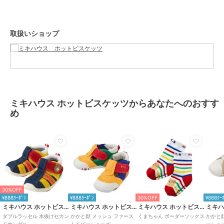
着地するたびに広がる赤ちゃんの足の指。
この指の動きを妨げることなく指を使って地面をつかむように歩ける
ようにしています。
取扱いショップ
■しっかりしたカウンター（シューズのかかと部分）
大きく固めのカウンターで傾きやすい赤ちゃんの足をまっすぐ支え、
シューズとの一体感を高めて歩行を安定させます。
■フレックスソール
赤ちゃんの足が曲がる位置で曲がる柔軟なソールは、
ミキハウス ホットビスケッツからあなたへのおすす
スムーズな歩行を助け、土踏まずの形成を促します。
め
■つま先のそり返し
つま先が少しあがっているので、歩き始めの赤ちゃんがつまずきにく
くなっています。
■甲は面ファスナー
大きくベルトが開き、履かせやすくなっています。
面ファスナーで調節できるので、甲高の赤ちゃんの足にもフィットし
30%OFF
ます。
¥888ｸｰﾎﾟﾝ
¥888ｸｰﾎﾟﾝ
30%OFF
¥888ｸｰ
ミキハウス ホットビスケッツ
ミキハウス ホットビスケッツ
ミキハウス ホットビスケッツ
【仕様】
ダブルラッセル 水抜けセカン
かかと顔 メッシュ ファース
くまちゃん ボーダーソックス
かかと