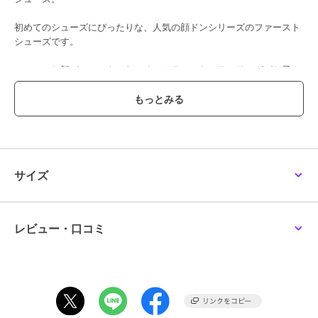
初めてのシューズにぴったりな、人気の顔ドンシリーズのファースト
シューズです。
かかとのお顔がとってもかわいく、カラフルなカラーリングがお子さ
まの足元を彩ります。
性別問わずかわいく履いていただけます！
通気性の良いポリエステルメッシュ素材。
通年ご使用いただける素材で、ご自宅用はもちろんご出産のお祝い・
ギフトにもおすすめです◎
サイズ
走る、跳ぶなど動きがさらに活発になったら
→セカンドシューズ：73-9311-497
【ミキハウス ファーストシューズ】
レビュー・口コミ
ファーストシューズは、まだまだ不安定で転びやすい赤ちゃんの歩行
をしっかりサポートします。
肌あたりのよい素材と設計でやさしく足を包みながら、足指を使った
自然で正しい歩き方を促すシューズです。
■ゆとりと丸みのあるつま先