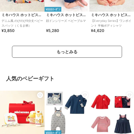
¥888ｸｰﾎﾟﾝ
ミキハウス ホットビスケッツ
ミキハウス ホットビスケッツ
ミキハウス ホットビスケッツ
デニム風 のびのび8分丈ベビー
顔ドンシリーズ ベビーブルマ
【Everyday Series】ワンポイ
スパッツ（くるま柄）
ント 半袖ボディシャツ
¥3,850
¥5,280
¥4,620
もっとみる
人気のベビーギフト
¥888ｸｰﾎﾟﾝ