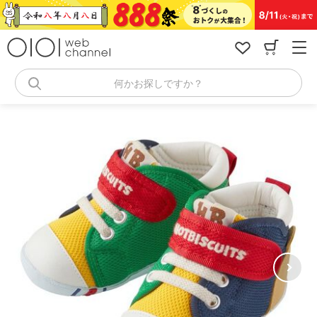
コ
ン
テ
ン
ツ
へ
何かお探しですか？
ス
キ
ッ
プ