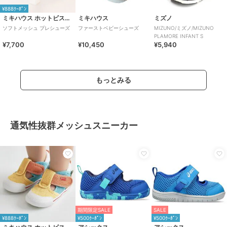
¥888ｸｰﾎﾟﾝ
ミキハウス ホットビスケッツ
ミキハウス
ミズノ
ソフトメッシュ プレシューズ
ファーストベビーシューズ
MIZUNO/ミズノ/MIZUNO
PLAMORE INFANT S
¥7,700
¥10,450
¥5,940
もっとみる
通気性抜群メッシュスニーカー
期間限定SALE
SALE
¥888ｸｰﾎﾟﾝ
¥500ｸｰﾎﾟﾝ
¥500ｸｰﾎﾟﾝ