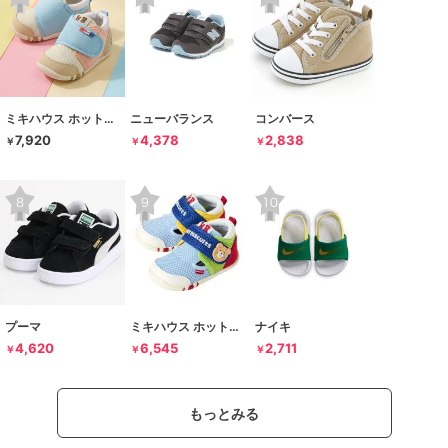
ミキハウス ホットビスケッツ
ニューバランス
コンバース
7,920
4,378
2,838
￥
￥
￥
プーマ
ミキハウス ホットビスケッツ
ナイキ
4,620
6,545
2,711
￥
￥
￥
もっとみる