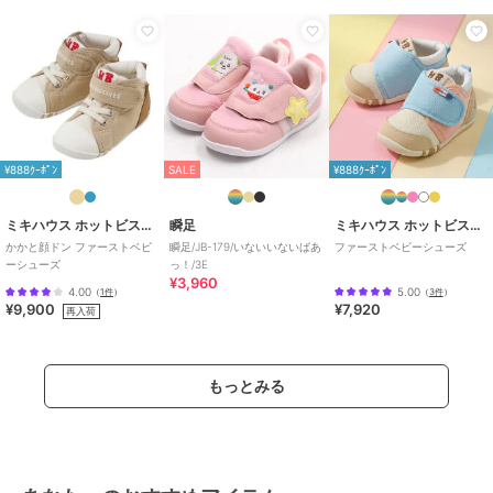
録ください♪
この商品は無料ギフトサービスの対象商品です
>>無料ギフトサービスについての詳細はこちら
ブランド
ミキハウス ホットビスケッツ
¥888ｸｰﾎﾟﾝ
SALE
¥888ｸｰﾎﾟﾝ
ショップ
ミキハウス ホットビスケッツ
商品カテゴリ
ベビーシューズ
／
ファーストシ
ミキハウス ホットビスケッツ
瞬足
ミキハウス ホットビスケッツ
ューズ
かかと顔ドン ファーストベビ
瞬足/JB-179/いないいないばあ
ファーストベビーシューズ
性別タイプ
ガールズ
ーシューズ
っ！/3E
¥3,960
ベビーシューズ
／
ファーストシ
4.00
5.00
（
1件
）
（
3件
）
¥9,900
¥7,920
ューズ
再入荷
ボーイズ
ベビーシューズ
／
ファーストシ
ューズ
もっとみる
カラー
マルチカラー、黄
サイズ
5サイズ展開
素材
マルチカラー/黄：（皮革部分）