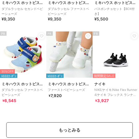
ミキハウス ホットビスケッツ
ミキハウス ホットビスケッツ
ミキハウス ホットビスケッツ
ダブルラッセル セカンドベビ
ダブルラッセル ファーストベ
バスポンチョセット【BOX付
ーシューズ
ビーシューズ
き】
¥9,350
¥9,350
¥5,500
PR
PR
PR
30%OFF
期間限定SALE
¥888ｸｰﾎﾟﾝ
¥888ｸｰﾎﾟﾝ
ミキハウス ホットビスケッツ
ミキハウス ホットビスケッツ
ナイキ
ダブルラッセル ファーストベ
ファーストベビーシューズ
NIKE/ナイキ/Nike Flex Runner
ビーシューズ
4/ナイキ フレックス ランナー
7,920
¥
4
6,545
3,927
¥
¥
もっとみる