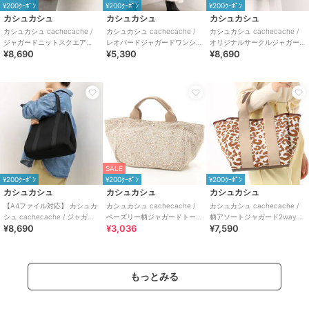
¥200ｸｰﾎﾟﾝ
¥200ｸｰﾎﾟﾝ
¥200ｸｰﾎﾟﾝ
カシュカシュ
カシュカシュ
カシュカシュ
カシュカシュ cachecache /
カシュカシュ cachecache /
カシュカシュ cachecache /
ジャガードニットスクエア
レオパードジャガードワンシ
オリジナルサークルジャガー
¥8,690
¥5,390
¥8,690
2wayトート
ョルダートート
ド2wayトート
SALE
¥200ｸｰﾎﾟﾝ
¥200ｸｰﾎﾟﾝ
¥200ｸｰﾎﾟﾝ
カシュカシュ
カシュカシュ
カシュカシュ
【A4ファイル対応】 カシュカ
カシュカシュ cachecache /
カシュカシュ cachecache /
シュ cachecache / ジャガー
ペーズリー柄ジャガードトー
柄アソートジャガード2wayト
¥8,690
¥3,036
¥7,590
ドニットスクエアビッグトー
トバッグ
ートバッグ
ト
もっとみる