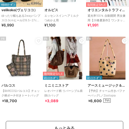
¥888ｸｰﾎﾟﾝ
期間限定SALE
velikoko(ヴェリココ）
オルビス
オリエンタルトラフィック
ゆったり幅もある2wayパンプ
エッセンスインヘアミルク
遮光率100％ 自動開閉 男女兼
ス(3.0cmヒール)[19.5~27cm]
つめかえ用
用【26春夏新作】ワンタッチ
¥6,990
¥1,100
¥1,991
ラクチンきれいシューズ
晴雨兼用 折りたたみ傘 /G-
0601
PR
PR
PR
期間限定SALE
¥500ｸｰﾎﾟﾝ
¥500ｸｰﾎﾟﾝ
バルコス
ミニミニストア
アースミュージック＆エコロジー
【BARCOS/バルコス】チェッ
レオパード柄 リバーシブル肩
【予約】チャーム付きパファ
ク柄ポーチ付きトートバッグ
掛けバッグ
ーバッグL／Zootopia
18,700
3,089
6,600
予約
¥
¥
¥
もっとみる