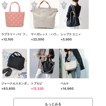
ラブラリー バイ フェイラー
マーガレット・ハウエル アイデア
シップス エニィ
12,100
22,000
5,500
￥
￥
￥
ジャーナルスタンダード レサージュ
トプカピ
ペルケ
63,800
12,320
14,960
￥
￥
￥
もっとみる