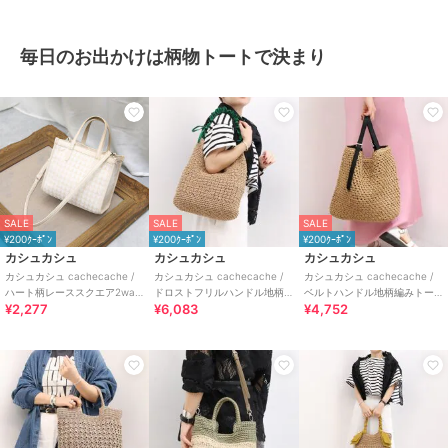
毎日のお出かけは柄物トートで決まり
SALE
SALE
SALE
¥200ｸｰﾎﾟﾝ
¥200ｸｰﾎﾟﾝ
¥200ｸｰﾎﾟﾝ
カシュカシュ
カシュカシュ
カシュカシュ
カシュカシュ cachecache /
カシュカシュ cachecache /
カシュカシュ cachecache /
ハート柄レーススクエア2way
ドロストフリルハンドル地柄
ベルトハンドル地柄編みトー
¥2,277
¥6,083
¥4,752
トート
編みトート カゴバッグ
ト カゴバッグ