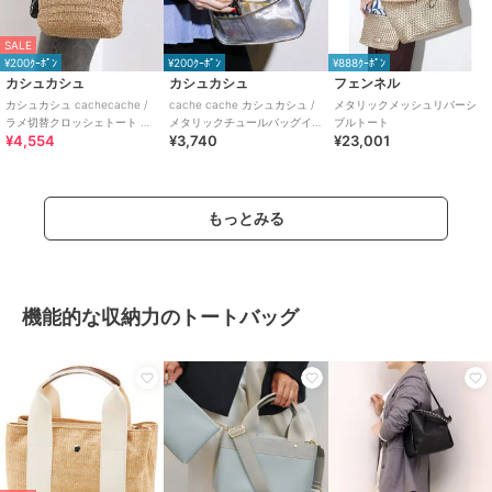
SALE
¥200ｸｰﾎﾟﾝ
¥200ｸｰﾎﾟﾝ
¥888ｸｰﾎﾟﾝ
カシュカシュ
カシュカシュ
フェンネル
カシュカシュ cachecache /
cache cache カシュカシュ /
メタリックメッシュリバーシ
ラメ切替クロッシェトート カ
メタリックチュールバッグイ
ブルトート
¥4,554
¥3,740
¥23,001
ゴバッグ
ンバッグ
もっとみる
機能的な収納力のトートバッグ