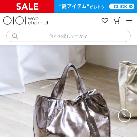
コ
ン
テ
ン
ツ
へ
何かお探しですか？
ス
キ
ッ
プ