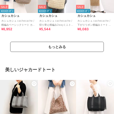
SALE
SALE
SALE
¥200ｸｰﾎﾟﾝ
¥200ｸｰﾎﾟﾝ
¥200ｸｰﾎﾟﾝ
カシュカシュ
カシュカシュ
カシュカシュ
カシュカシュ cachecache /
カシュカシュ cachecache /
カシュカシュ cachecache /
柄編みベーシックトート カゴ
切り替え柄編み2wayミニトー
下がりリボン柄編みトート カ
¥6,952
¥5,544
¥6,083
バッグ
ト カゴバッグ
ゴバッグ
もっとみる
美しいジャカードトート