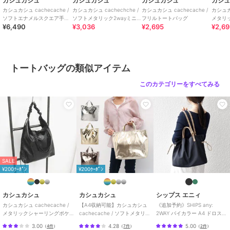
カシュカシュ
カシュカシュ
カシュカシュ
カシ
[型番:01-00-79511]
カシュカシュ cachecache /
カシュカシュ cachechche /
カシュカシュ cachecache /
カシュカシ
ソフトエナメルスクエア手提
ソフトメタリック2wayミニト
フリルトートバッグ
メタリ
¥6,490
¥3,036
¥2,695
¥2,6
げトートS
ート
ッタブ
この商品は無料ギフトサービスの対象商品です
>>無料ギフトサービスについての詳細はこちら
トートバッグの類似アイテム
ブランド
カシュカシュ
このカテゴリーをすべてみる
ショップ
アンビリオン
商品カテゴリ
バッグ
／
トートバッグ
性別タイプ
レディース
バッグ
／
トートバッグ
レディース
バッグ
／
トートバッグ
カラー
ダークシルバー、シルバー、ライ
SALE
¥200ｸｰﾎﾟﾝ
¥200ｸｰﾎﾟﾝ
トゴールド
サイズ
ワンサイズ
カシュカシュ
カシュカシュ
シップス エニィ
素材
合成皮革
カシュカシュ cachecache /
【A4収納可能】カシュカシュ
《追加予約》SHIPS any:
メタリックシャーリングポケ
cachecache / ソフトメタリッ
2WAY バイカラー A4 ドロスト
商品のお取り扱い方法
ッタブルトート
クショッパートート
トート バッグ
3.00
4.28
5.00
（
4件
）
（
7件
）
（
2件
）