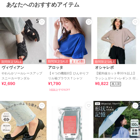
あなたへのおすすめアイテム
期間限定SALE
まとめ割
期間限定SALE
期間限定SALE
ヴィヴィアン
アロッタ
オシャレボ
やわらかソールレースアップ
【４つの機能付】ひんやりフ
【紫外線カット率99％以上】
スニーカーサンダル
リル袖ブラウスＴシャツ
ラッシュガード×レギンス 付
¥2,690
¥1,790
¥6,822
き タンキニ
再入荷
3点以上で10%OFF