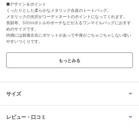
■デザイン＆ポイント
くったりとした柔らかなメタリック合皮のトートバッグ。
メタリックの光沢がコーディネートのポイントになってくれます。
長財布、500mlボトルやポーチなどが入るワンマイルバッグにおすす
めのサイズです。
内側には前後左右にポケットがあって中身がごちゃごちゃしない使い
やすいつくりです。
■アテンション
・素材特有のにおいがする場合がございます。
においが気になる場合は一度陰干しをされた上でご使用ください。
▼商品詳細▼
【サイズ】横：上部：34 下部：26 高さ：23 マチ：13 ハンドル立
ち上がり：11
サイズ
【ポケット】外：0 内：6
【口元開閉方法】マグネット
【素材】合成皮革
【重量(g)】220
レビュー・口コミ
【原産国】中国製
【定価】6,490円(税込)