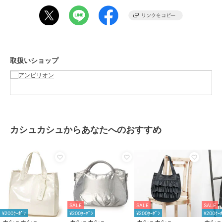
A4用紙：×
長財布(10cm×20cm)：○
500mlボトル：○
■ブランドコンセプト
-- cache cache / カシュカシュ --
取扱いショップ
カシュカシュとはフランス語で「かくれんぼ」。
ガーリッシュとちょっと背伸びをした大人っぽさをミックスしたデイ
リーカジュアルなファッション小物を展開。
カラフルで素朴なハンドクラフトやかわいらしいモチーフ使いで、洋
服とのコーディネートに可愛らしさと遊びをプラスするバッグを提
案。
カシュカシュからあなたへのおすすめ
■商品のお気に入り登録をお願いします
【カートに入れる】横のハートマークをクリック
再入荷やラスト1点のお知らせ、セール情報などのお知らせを受け取
ることができます
■下記の品番をお申しつけ下さい。
品番：01-00-79511
SALE
SALE
SALE
バッグ バック かばん トートバッグ ワンマイル メタリック カジュア
¥200ｸｰﾎﾟﾝ
¥200ｸｰﾎﾟﾝ
¥200ｸｰﾎﾟﾝ
¥200ｸｰ
ル レディース カシュカシュ cache cache cachecache 010079511