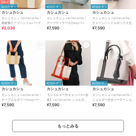
SALE
¥200ｸｰﾎﾟﾝ
¥200ｸｰﾎﾟﾝ
¥200ｸｰﾎﾟﾝ
カシュカシュ
カシュカシュ
カシュカシュ
カシュカシュ cachecache /
カシュカシュ cachecache /
カシュカシュ cachecache /
雑材風テープハンドルパーテ
テープディテール2wayパーテ
チェーンハンドルボックス仕
¥3,036
¥7,590
¥7,590
ーショントート
ーショントート
切りバッグ
¥200ｸｰﾎﾟﾝ
¥200ｸｰﾎﾟﾝ
¥200ｸｰﾎﾟﾝ
カシュカシュ
カシュカシュ
カシュカシュ
カシュカシュ cachecache /
【ショルダー付キャンバス×合
カシュカシュ cachecache /
テープエルガリー2wayパーテ
皮】cachecache ショルダー
ショルダー付きパーテーショ
¥7,590
¥7,590
¥7,590
ーショントート
付きパーテーションキャンバ
ン合成皮革トート
ストート
もっとみる