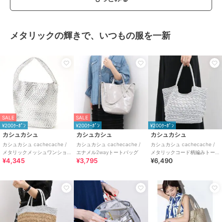
メタリックの輝きで、いつもの服を一新
SALE
SALE
¥200ｸｰﾎﾟﾝ
¥200ｸｰﾎﾟﾝ
¥200ｸｰﾎﾟﾝ
カシュカシュ
カシュカシュ
カシュカシュ
カシュカシュ cachecache /
カシュカシュ cachecache /
カシュカシュ cachecache /
メタリックメッシュワンショ
エナメル2wayトートバッグ
メタリックコード柄編みトー
¥4,345
¥3,795
¥6,490
ルダー
トバッグ