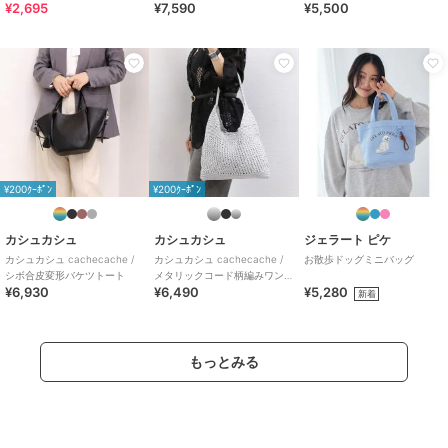
特徴
バッグ
¥2,695
¥7,590
¥5,500
合成皮革/人工皮革
/
無地
/
大(幅
31～45cm以下)
/
カジュアル
/
ポ
ケット5箇所以上
/
軽量 700ｇ以
下
トートバッグ
合成皮革/人工皮革
/
無地
/
大(幅
31～45cm以下)
/
カジュアル
/
ポ
ケット5箇所以上
/
軽量 700ｇ以
¥200ｸｰﾎﾟﾝ
¥200ｸｰﾎﾟﾝ
下
原産国
中国製
カシュカシュ
カシュカシュ
ジェラート ピケ
カシュカシュ cachecache /
カシュカシュ cachecache /
お散歩ドッグミニバッグ
シボ合皮変形バケツトート
メタリックコード柄編みワン
¥6,930
¥6,490
¥5,280
ハンドルトート
新着
もっとみる