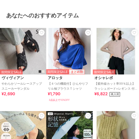
あなたへのおすすめアイテム
期間限定SALE
まとめ割
期間限定SALE
期間限定SALE
ヴィヴィアン
アロッタ
オシャレボ
やわらかソールレースアップ
【４つの機能付】ひんやりフ
【紫外線カット率99％以上】
スニーカーサンダル
リル袖ブラウスＴシャツ
ラッシュガード×レギンス 付
¥2,690
¥1,790
¥6,822
き タンキニ
再入荷
3点以上で10%OFF