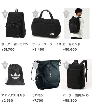
ポーター 吉田カバン
ザ・ノース・フェイス
ビーセカンド
51,700
9,460
50,600
￥
￥
￥
アディダス オリジナルス
サロモン
ポーター 吉田カバン
2,530
7,700
58,300
￥
￥
￥