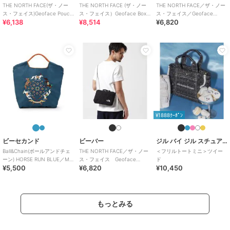
THE NORTH FACE(ザ・ノー
THE NORTH FACE (ザ・ノー
THE NORTH FACE／ザ・ノー
ス・フェイス)Geoface Pouch
ス・フェイス）Geoface Box
ス・フェイス／Geoface
¥6,138
¥8,514
¥6,820
ジオフェイスポーチ
Tote
Pouch
¥1888ｸｰﾎﾟﾝ
ビーセカンド
ビーバー
ジル バイ ジル スチュアート
Ball&Chain(ボールアンドチェ
THE NORTH FACE／ザ・ノー
＜フリルトートミニ＞ツイー
ーン) HORSE RUN BLUE／M
ス・フェイス Geoface
ド
¥5,500
¥6,820
¥10,450
サイズ
Pouch
もっとみる