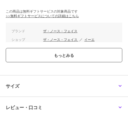
この商品は無料ギフトサービスの対象商品です
>>無料ギフトサービスについての詳細はこちら
ブランド
ザ・ノース・フェイス
ショップ
ザ・ノース・フェイス
／
イーエ
ス
商品カテゴリ
バッグ
／
その他バッグ
性別タイプ
メンズ
バッグ
／
その他バッグ
レディース
バッグ
／
その他バッグ
サイズ
カラー
フォッシルアイボリー
サイズ
F,ONESIZE
素材
－
レビュー・口コミ
商品のお取り扱い方法
お手入れ
－