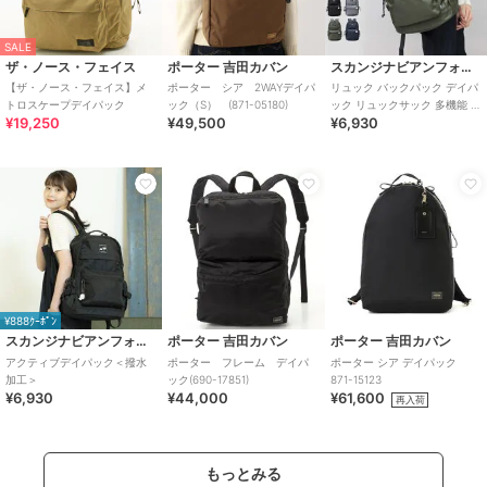
SALE
ザ・ノース・フェイス
ポーター 吉田カバン
スカンジナビアンフォレスト
【ザ・ノース・フェイス】メ
ポーター シア 2WAYデイパ
リュック バックパック デイパ
トロスケープデイパック
ック（S） (871-05180)
ック リュックサック 多機能 レ
¥19,250
¥49,500
¥6,930
ディース 通勤 通学 マザーズリ
ュック
¥888ｸｰﾎﾟﾝ
スカンジナビアンフォレスト
ポーター 吉田カバン
ポーター 吉田カバン
アクティブデイパック＜撥水
ポーター フレーム デイパ
ポーター シア デイパック
加工＞
ック(690-17851)
871-15123
¥6,930
¥44,000
¥61,600
再入荷
もっとみる