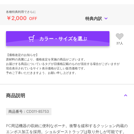
各種特典利用でさらに
￥2,000
OFF
特典内訳
カラー・サイズを選ぶ
27人
【価格改定のお知らせ】
原材料の高騰により、価格改定を実施の商品がございます。
お届けする商品についているタグが旧価格記載のものが混在する場合がございますが
現在表示されているサイト表示価格が正しい販売価格です。
予めご了承いただきますよう、お願い申し上げます。
商品説明
商品番号：CD011-85753
PC周辺機器の収納に便利なポーチ。衝撃を緩和するクッション内蔵の
エンボス加工を採用。ショルダーストラップは取り外しが可能です。