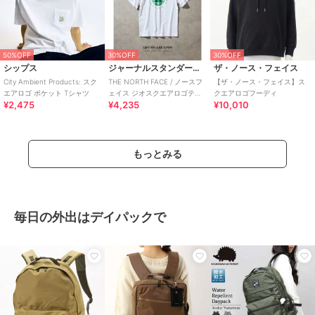
50%OFF
30%OFF
30%OFF
シップス
ジャーナルスタンダード レリューム
ザ・ノース・フェイス
City Ambient Products: スク
THE NORTH FACE / ノースフ
【ザ・ノース・フェイス】ス
エアロゴ ポケット Tシャツ
ェイス ジオスクエアロゴティ
クエアロゴフーディ
¥2,475
¥4,235
¥10,010
ー
もっとみる
毎日の外出はデイパックで