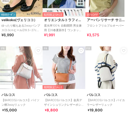
¥888ｸｰﾎﾟﾝ
期間限定SALE
35%OFF
velikoko(ヴェリココ）
オリエンタルトラフィック
アーバンリサーチ サニーレーベル
ゆったり幅もある2wayパンプ
遮光率100％ 自動開閉 男女兼
フロントフリルプルオーバー
ス(3.0cmヒール)[19.5~27cm]
用【26春夏新作】ワンタッチ
¥6,990
¥1,991
¥3,575
ラクチンきれいシューズ
晴雨兼用 折りたたみ傘 /G-
0601
PR
PR
PR
期間限定SALE
バルコス
バルコス
バルコス
【BARCOS/バルコス】パイソ
【BARCOS/バルコス】金具デ
【BARCOS/バルコス】バイカ
ン柄3wayリュック
ザインシュリンクレザーポシ
ラーレザーリュック
ェット
15,000
8,800
19,800
¥
¥
¥