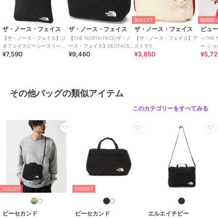
30%OFF
期間限定
ザ・ノース・フェイス
ザ・ノース・フェイス
ザ・ノース・フェイス
【ザ・ノース・フェイス】ジ
【THE NORTH FACE/ザ・ノ
【ザ・ノース・フェイス】ア
＜THE 
オフェイスピーシースリーブ
ース・フェイス】GEOFACE
ストラS
ー ショ
¥7,590
¥9,460
¥3,850
¥5,7
15インチ
BOX TOTE
ルダー
その他バッグの類似アイテム
このカテゴリーをすべてみる
10%OFF
10%OFF
ビーセカンド
ビーセカンド
エルエイチピー