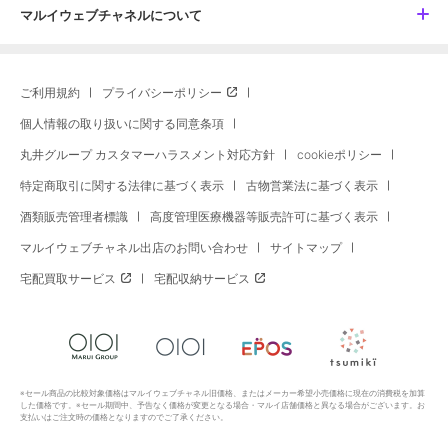
マルイウェブチャネルについて
ご利用規約
プライバシーポリシー
個人情報の取り扱いに関する同意条項
丸井グループ カスタマーハラスメント対応方針
cookieポリシー
特定商取引に関する法律に基づく表示
古物営業法に基づく表示
酒類販売管理者標識
高度管理医療機器等販売許可に基づく表示
マルイウェブチャネル出店のお問い合わせ
サイトマップ
宅配買取サービス
宅配収納サービス
※セール商品の比較対象価格はマルイウェブチャネル旧価格、またはメーカー希望小売価格に現在の消費税を加算
した価格です。※セール期間中、予告なく価格が変更となる場合・マルイ店舗価格と異なる場合がございます。お
支払いはご注文時の価格となりますのでご了承ください。