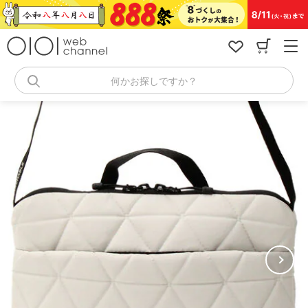
コ
ン
テ
ン
ツ
へ
何かお探しですか？
ス
キ
ッ
プ