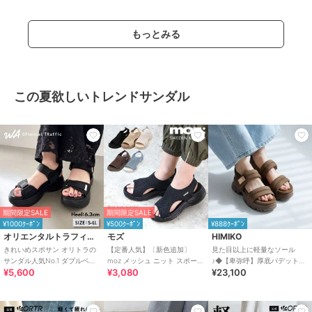
もっとみる
この夏欲しいトレンドサンダル
期間限定SALE
期間限定SALE
¥1000ｸｰﾎﾟﾝ
¥500ｸｰﾎﾟﾝ
¥888ｸｰﾎﾟﾝ
オリエンタルトラフィック
モズ
HIMIKO
きれいめスポサン オリトラの
【定番人気】〔新色追加〕
見た目以上に軽量なソール
サンダル人気No.1 ダブルベル
moz メッシュ ニット スポーツ
♪◆【卑弥呼】厚底パデットサ
¥5,600
¥3,080
¥23,100
ト スポーツサンダル /42207
サンダル
ンダル/661201