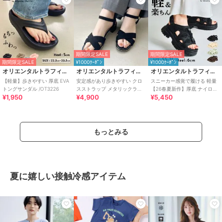
期間限定SALE
期間限定SALE
期間限定SALE
¥1000ｸｰﾎﾟﾝ
¥1000ｸｰﾎﾟﾝ
オリエンタルトラフィック
オリエンタルトラフィック
オリエンタルトラフィック
【軽量】歩きやすい 厚底 EVA
安定感があり歩きやすい クロ
スニーカー感覚で履ける 軽量
トングサンダル /OT3226
スストラップ メタリックライ
【26春夏新作】厚底 ナイロン
¥1,950
¥4,900
¥5,450
ン サンダル /55201
スポーツサンダル /OT3232
もっとみる
夏に嬉しい接触冷感アイテム