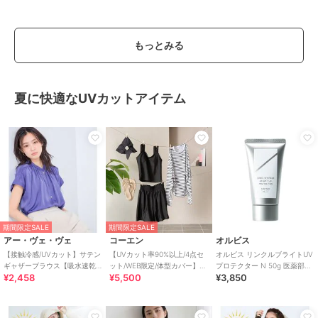
もっとみる
夏に快適なUVカットアイテム
期間限定SALE
期間限定SALE
アー・ヴェ・ヴェ
コーエン
オルビス
【接触冷感/UVカット】サテン
【UVカット率90%以上/4点セ
オルビス リンクルブライトUV
ギャザーブラウス【吸水速乾/
ット/WEB限定/体型カバー】シ
プロテクター N 50g 医薬部外
¥2,458
¥5,500
¥3,850
イージーケア】
ュシュ付きアソートスイムウ
品（顔用日焼け止め）
エア（イン