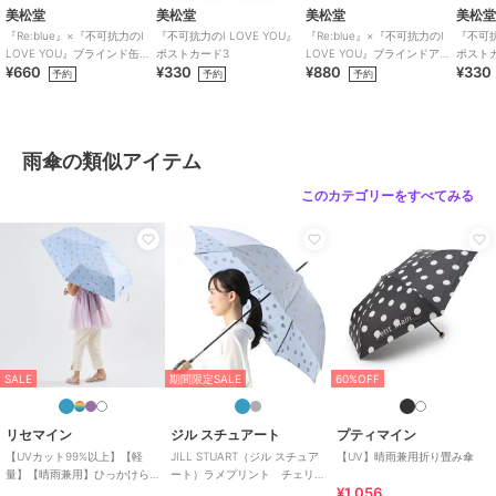
美松堂
美松堂
美松堂
美松
『Re:blue』×『不可抗力のI
『不可抗力のI LOVE YOU』
『Re:blue』×『不可抗力のI
『不可抗
LOVE YOU』ブラインド缶バ
ポストカード3
LOVE YOU』ブラインドアク
ポスト
¥660
¥330
¥880
¥330
ッジ（全6種）
リルキーホルダー（全6種）
予約
予約
予約
ブロンズ
ブロンズ
ブロンズ
傘 キャラクター スヌー
moz/傘/晴雨兼用傘/UV/
折りたたみ傘/レディー
ピー ワンポイント 雨傘
モズ/レディース/おしゃ
ス/かわいい/スヌーピー/
雨傘の類似アイテム
シンプル かわいい 大人
れ/かわいい/ブランド/長
ドット/SNOOPY/公式/正
3,300
4,378
3,278
¥
¥
¥
向け 総柄 ライン 公式
傘
規品/PEANUTS
このカテゴリーをすべてみる
ブロンズ
ブロンズ
ブロンズ
SALE
期間限定SALE
60%OFF
折りたたみ傘/レディー
折りたたみ傘/UV/軽量/晴
サンリオキャラクターズ
ス/かわいい/スヌーピー/
雨兼用/高機能/強力撥
折りたたみ傘 雨傘 吸水
水玉/SNOOPY/公式/正規
水/60cm/uvカッ
ポーチ ハート キルティ
3,135
3,850
3,190
再入荷
¥
¥
¥
リセマイン
ジル スチュアート
プティマイン
品/PEANUTS
ト/LOGOS/ブランド
ング
【UVカット99%以上】【軽
JILL STUART（ジル スチュア
【UV】晴雨兼用折り畳み傘
量】【晴雨兼用】ひっかけら
ート）ラメプリント チェリ
¥1,056
れる持ち手の折りたたみ傘
ー柄 雨傘（長傘）