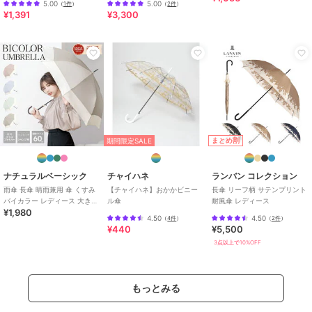
5.00
5.00
（
1件
）
（
2件
）
【子供服】【キッズ】【
¥1,391
¥3,300
ブロンズ
ブロンズ
ブロンズ
スヌーピー 傘 キャラク
moz 傘 晴雨兼用 長傘 雨
moz/傘/長傘/モズ/レディ
ター かわいい 雨傘 大人
傘 65cm エルク レディ
ース/晴雨兼用/UV/ブラン
向け 総柄 ライン 公式 正
ース メンズ ジャンプ 傘
ド/おしゃれ
3,300
3,850
4,378
¥
¥
¥
規品 SNOOPY
MOZ
まとめ割
期間限定SALE
ナチュラルベーシック
チャイハネ
ランバン コレクション
雨傘 長傘 晴雨兼用 傘 くすみ
【チャイハネ】おかかビニー
長傘 リーフ柄 サテンプリント
バイカラー レディース 大き目
ル傘
耐風傘 レディース
¥1,980
軽量 耐風 丈夫 ジャンプ式
4.50
4.50
（
4件
）
（
2件
）
¥440
¥5,500
3点以上で10%OFF
ブロンズ
ブロンズ
ブロンズ
moz/折りたたみ傘/モズ/
スヌーピー/折りたたみ
moz/折りたたみ傘/軽量/
レディース/晴雨兼用/UV/
傘/UV/軽量/晴雨兼用/
レディース/傘/モズ/おし
ブランド/おしゃれ
【117g】/グッズ/晴雨兼
ゃれ/ブランド
3,278
3,300
3,278
¥
¥
¥
もっとみる
用傘/大人/SNOOPY