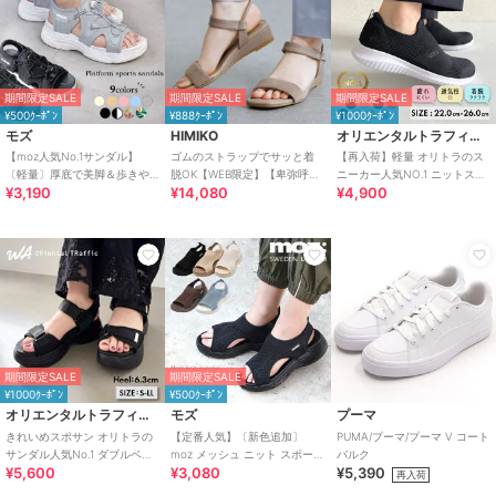
期間限定SALE
期間限定SALE
期間限定SALE
¥500ｸｰﾎﾟﾝ
¥888ｸｰﾎﾟﾝ
¥1000ｸｰﾎﾟﾝ
モズ
HIMIKO
オリエンタルトラフィック
【moz人気No.1サンダル】
ゴムのストラップでサッと着
【再入荷】軽量 オリトラのス
〔軽量〕厚底で美脚＆歩きや
脱OK【WEB限定】【卑弥呼
ニーカー人気NO.1 ニットスニ
¥3,190
¥14,080
¥4,900
すい！疲れにくいフィット感
26SS】ゴムストラップサンダ
ーカー スリッポン /3709
のスポーツサンダル
ル/661250
期間限定SALE
期間限定SALE
¥1000ｸｰﾎﾟﾝ
¥500ｸｰﾎﾟﾝ
オリエンタルトラフィック
モズ
プーマ
きれいめスポサン オリトラの
【定番人気】〔新色追加〕
PUMA/プーマ/プーマ V コート
サンダル人気No.1 ダブルベル
moz メッシュ ニット スポーツ
バルク
¥5,600
¥3,080
¥5,390
ト スポーツサンダル /42207
サンダル
再入荷