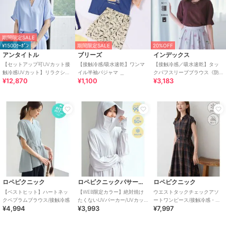
期間限定SALE
¥1500ｸｰﾎﾟﾝ
期間限定SALE
20%OFF
アンタイトル
ブリーズ
インデックス
【セットアップ可UVカット接
【接触冷感/吸水速乾】ワンマ
【接触冷感／吸水速乾】タッ
触冷感UVカット】リラクシー
イル半袖パジャマ ＿
クパフスリーブブラウス《防
¥12,870
¥1,100
¥3,183
キーVネックブラウス
シワ／洗濯機OK／XS～3L／
8col》
ロペピクニック
ロペピクニックパサージュ
ロペピクニック
【ベストヒット】ハートネッ
【WEB限定カラー】絶対焼け
ウエストタックチェックアソ
クペプラムブラウス/接触冷感
たくないUVパーカー/UVカッ
ートワンピース/接触冷感・防
¥4,994
¥3,993
¥7,997
ト・接触冷感
シワ・リンクコーデ