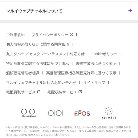
マルイウェブチャネルについて
ご利用規約
プライバシーポリシー
個人情報の取り扱いに関する同意条項
丸井グループ カスタマーハラスメント対応方針
cookieポリシー
特定商取引に関する法律に基づく表示
古物営業法に基づく表示
酒類販売管理者標識
高度管理医療機器等販売許可に基づく表示
マルイウェブチャネル出店のお問い合わせ
サイトマップ
宅配買取サービス
宅配収納サービス
※セール商品の比較対象価格はマルイウェブチャネル旧価格、またはメーカー希望小売価格に現在の消費税を加算
した価格です。※セール期間中、予告なく価格が変更となる場合・マルイ店舗価格と異なる場合がございます。お
支払いはご注文時の価格となりますのでご了承ください。