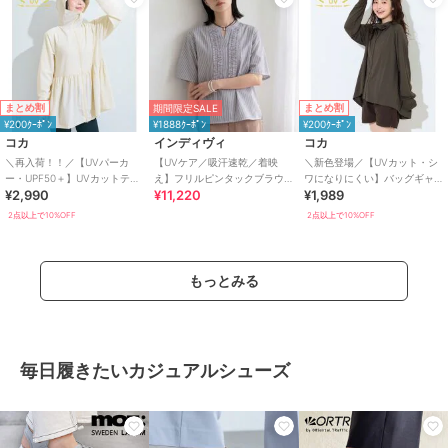
まとめ割
まとめ割
期間限定SALE
¥200ｸｰﾎﾟﾝ
¥1888ｸｰﾎﾟﾝ
¥200ｸｰﾎﾟﾝ
コカ
インディヴィ
コカ
＼再入荷！！／【UVパーカ
【UVケア／吸汗速乾／着映
＼新色登場／【UVカット・シ
ー・UPF50＋】UVカットティ
え】フリルピンタックブラウ
ワになりにくい】バッグギャ
¥2,990
¥11,220
¥1,989
アードパーカー 全4色
ス
ザーUVパーカー 全4色
2点以上で10%OFF
2点以上で10%OFF
もっとみる
毎日履きたいカジュアルシューズ