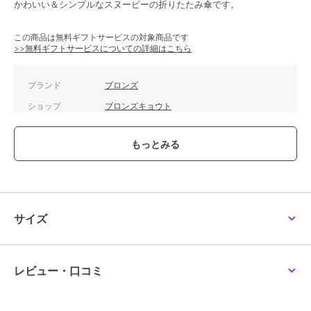
かわいい＆シンプルなスヌーピーの折りたたみ傘です。
ブロンズ
ブロンズ
ブロンズ
この商品は無料ギフトサービスの対象商品です
>>無料ギフトサービスについての詳細はこちら
サンリオキャラクターズ
スヌーピー 折りたたみ
傘/日本製/ レディース/高
折りたたみ傘 軽量 雨晴
傘 軽量 【117g】 晴雨兼
級/甲州織/レッド (赤)/ブ
兼用 UVカット 雨傘
用 日傘 雨傘 SNOOPY
ラックウォッチ/チェッ
3,190
3,300
7,480
¥
¥
¥
PEANUTS
ク/格子柄/ギフト
ブランド
ブロンズ
ショップ
ブロンズキョウト
商品カテゴリ
傘・レイングッズ
／
雨傘
性別タイプ
レディース
傘・レイングッズ
／
雨傘
レディース
傘・レイングッズ
／
雨傘
ブロンズ
ブロンズ
ブロンズ
カラー
ベージュ、ネイビー
サンリオキャラクターズ
折りたたみ傘/レディー
サンリオキャラクターズ
サイズ
折りたたみ傘 軽量 雨晴
ス/かわいい/スヌーピー/
折りたたみ傘 軽量 雨晴
サイズ
親骨55cm
兼用 UVカット 雨傘 ク
ボーダー/SNOOPY/公式/
兼用 UVカット 雨傘
3,190
3,278
3,190
再入荷
¥
¥
¥
ロミ マイメロディ
正規品/PEANUTS
素材
ポリエステル100％
レビュー・口コミ
商品のお取り扱い方法
特徴
傘・レイングッズ
ポリエステル素材
/
ロゴ
/
ワン