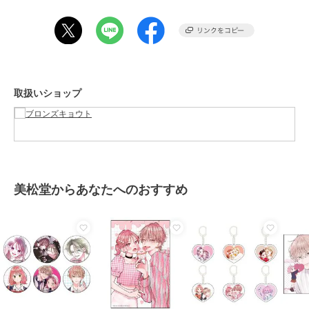
ポイント
/
折りたたみ傘
雨傘
ブロンズ
ブロンズ
ブロンズ
ポリエステル素材
/
ロゴ
/
ワン
傘 軽量 スヌーピー 折り
moz 傘 晴雨兼用 折りた
moz/長傘/傘/晴雨兼用
ポイント
/
折りたたみ傘
たたみ 晴雨兼用
たみ傘 雨傘 60cm エル
傘/UV/モズ/レディース/
原産国
中国製
【117g】ワンポイント
ク レディース メンズ 男
おしゃれ/かわいい/ブラ
3,300
3,520
3,850
¥
¥
¥
取扱いショップ
グッズ 折り畳み 傘
女兼用 バイカラー
ンド
美松堂からあなたへのおすすめ
ブロンズ
ブロンズ
ブロンズ
スヌーピー/晴雨兼用/UV/
moz/折り畳み傘/軽量/傘/
傘/スヌーピー/大人向け/
軽量/折りたたみ傘/
晴雨兼用傘/UV/モズ/レデ
キャラクター/かわいい/
【117g】/グッズ/晴雨兼
ィース/おしゃれ/かわい
ドット/総柄/公式/正規
3,300
3,278
3,520
再入荷
¥
¥
¥
用傘/大人/SNOOPY
い/ブランド
品/SNOOPY/雨傘