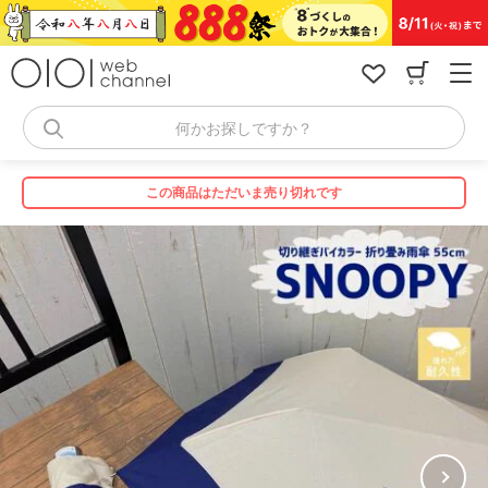
コ
ン
テ
ン
ツ
へ
何かお探しですか？
ス
キ
ッ
この商品はただいま売り切れです
プ