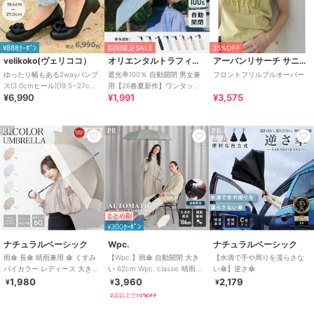
¥888ｸｰﾎﾟﾝ
期間限定SALE
35%OFF
velikoko(ヴェリココ）
オリエンタルトラフィック
アーバンリサーチ サニーレーベル
ゆったり幅もある2wayパンプ
遮光率100％ 自動開閉 男女兼
フロントフリルプルオーバー
ス(3.0cmヒール)[19.5~27cm]
用【26春夏新作】ワンタッチ
¥6,990
¥1,991
¥3,575
ラクチンきれいシューズ
晴雨兼用 折りたたみ傘 /G-
0601
PR
PR
PR
まとめ割
¥300ｸｰﾎﾟﾝ
ナチュラルベーシック
Wpc.
ナチュラルベーシック
雨傘 長傘 晴雨兼用 傘 くすみ
【Wpc.】雨傘 自動開閉 大き
【水滴で手や周りを濡らさな
バイカラー レディース 大き目
い 62cm Wpc. classic 晴雨兼
い傘】逆さ傘
軽量 耐風 丈夫 ジャンプ式
用 メンズ 折り畳み傘
1,980
3,960
2,179
¥
¥
¥
2点以上で10%OFF