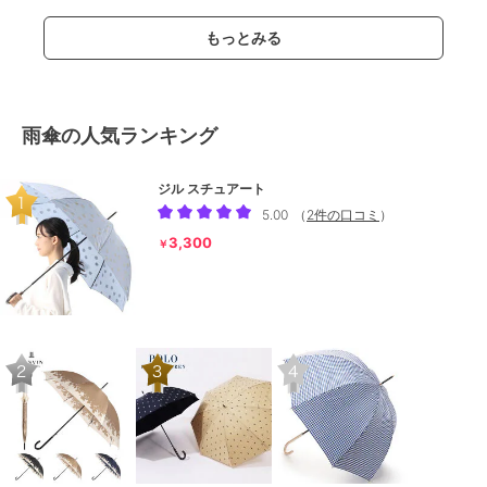
もっとみる
雨傘の人気ランキング
ジル スチュアート
5.00
（
2件の口コミ
）
3,300
￥