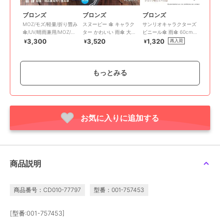
ブロンズ
ブロンズ
ブロンズ
MOZ/モズ/軽量/折り畳み
スヌーピー 傘 キャラク
サンリオキャラクターズ
傘/UV/晴雨兼用/MOZ/エ
ター かわいい 雨傘 大人
ビニール傘 雨傘 60cm
ルクシルエット/プリン
向け ボーダー ワンポイ
ジャンプ傘 ワンタッチ
3,300
3,520
1,320
再入荷
¥
¥
¥
ト/ヘラジカ
ント 公式 正規品 SNO
POE
もっとみる
お気に入りに追加する
ブロンズ
ブロンズ
ブロンズ
スヌーピー/雨傘/キャラ
サンリオキャラクター
傘/キャラクター/スヌー
クター/かわいい/レディ
ズ/折りたたみ傘/晴雨兼
ピー/かわいい/大人向け/
ース/ジャンプ傘/グッズ/
用傘/UV/日傘/軽量/ハン
ボーダー/公式/正規品
3,608
3,700
3,520
再入荷
再入荷
¥
¥
¥
商品説明
プレゼント
ギョドン/クロミ
商品番号：CD010-77797
型番：001-757453
[型番:001-757453]