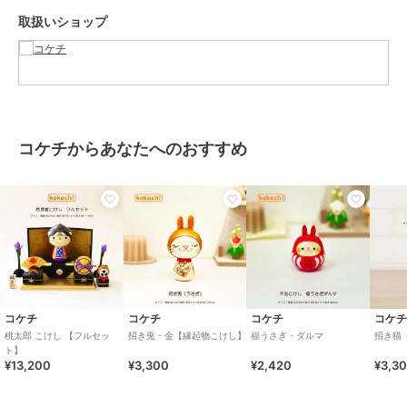
サイズ
*
取扱いショップ
素材
水木（国産）
商品のお取り扱い方法
お手入れ
太陽光による色焼けや色あせを防
ぐため、直射日光のあたらない屋
内にお飾りください。
コケチからあなたへのおすすめ
原産国
日本製
コケチ
コケチ
コケチ
コケ
桃太郎 こけし 【フルセッ
招き兎・金【縁起物こけし】
福うさぎ・ダルマ
招き猫 
ト】
¥13,200
¥3,300
¥2,420
¥3,3