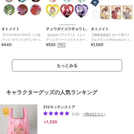
オトメイト
チュウガイコウギョウ (Chugai Mining)
オトメイト
【OVER REQUIEMZ】ミニ缶
【おねがいアイプリ】 トレー
【薄桜鬼真改】カード型アク
バッジ-カウントダウンver-(ラ
ディングハートイラストカー
リルスタンド(Reproduce)（ラ
¥440
¥550
¥1,500
ンダム全6種)
ド （ランダム全6種）
ンダム全6種）
予約
もっとみる
キャラクターグッズの人気ランキング
212キッチンストア
5.00
（
1件の口コミ
）
1,320
￥