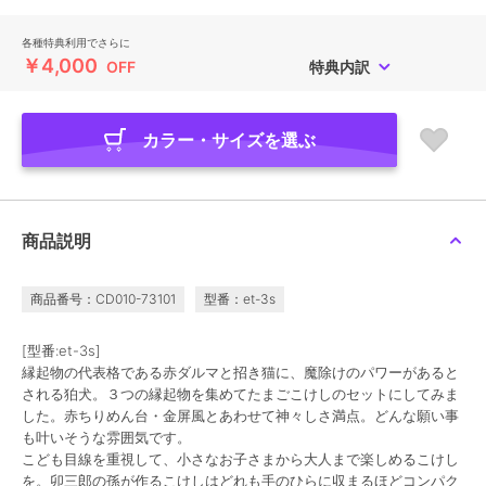
各種特典利用でさらに
￥4,000
OFF
特典内訳
カラー・サイズを選ぶ
商品説明
商品番号：CD010-73101
型番：et-3s
[型番:et-3s]
縁起物の代表格である赤ダルマと招き猫に、魔除けのパワーがあると
される狛犬。３つの縁起物を集めてたまごこけしのセットにしてみま
した。赤ちりめん台・金屏風とあわせて神々しさ満点。どんな願い事
も叶いそうな雰囲気です。
こども目線を重視して、小さなお子さまから大人まで楽しめるこけし
を。卯三郎の孫が作るこけしはどれも手のひらに収まるほどコンパク