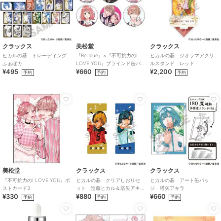
クラックス
美松堂
クラックス
ヒカルの碁 トレーディング
『Re:blue』×『不可抗力のI
ヒカルの碁 ジオラマアクリ
ふぁぼカ
LOVE YOU』ブラインド缶バ
ルスタンド レッド
¥495
¥660
¥2,200
ッジ（全6種）
予約
予約
予約
美松堂
クラックス
クラックス
『不可抗力のI LOVE YOU』ポ
ヒカルの碁 クリアしおりセ
ヒカルの碁 アート缶バッ
ストカード3
ット 進藤ヒカル＆塔矢アキ
ジ 塔矢アキラ
¥330
¥880
¥660
ラ
予約
予約
予約