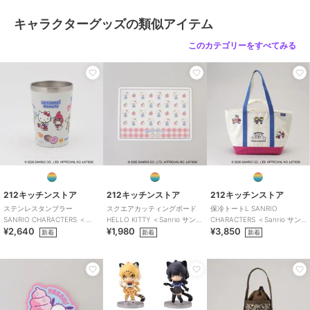
キャラクターグッズの類似アイテム
このカテゴリーをすべてみる
212キッチンストア
212キッチンストア
212キッチンストア
ステンレスタンブラー
スクエアカッティングボード
保冷トートL SANRIO
SANRIO CHARACTERS ＜
HELLO KITTY ＜Sanrio サンリ
CHARACTERS ＜Sanrio サン
¥2,640
¥1,980
¥3,850
Sanrio サンリオ＞
オ＞
リオ＞
新着
新着
新着