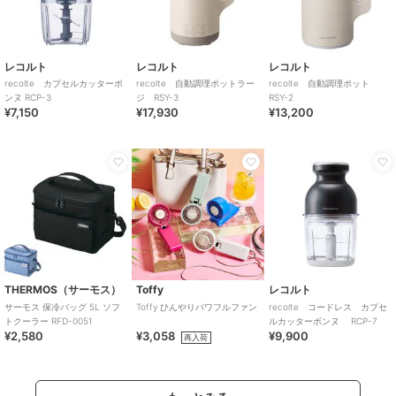
レコルト
レコルト
レコルト
recolte カプセルカッターボ
recolte 自動調理ポットラー
recolte 自動調理ポット
ンヌ RCP-3
ジ RSY-3
RSY-2
¥7,150
¥17,930
¥13,200
THERMOS（サーモス）
Toffy
レコルト
サーモス 保冷バッグ 5L ソフ
Toffy ひんやりパワフルファン
recolte コードレス カプセ
トクーラー RFD-0051
ルカッターボンヌ RCP-7
¥2,580
¥3,058
¥9,900
再入荷