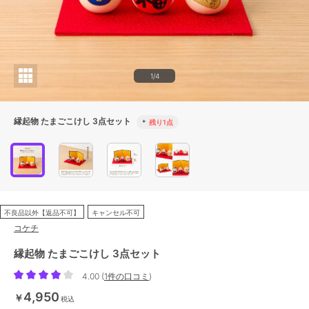
1/4
縁起物 たまごこけし 3点セット
*
残り1点
不良品以外【返品不可】
キャンセル不可
コケチ
縁起物 たまごこけし 3点セット
4.00
(
1件の口コミ
)
4,950
￥
税込