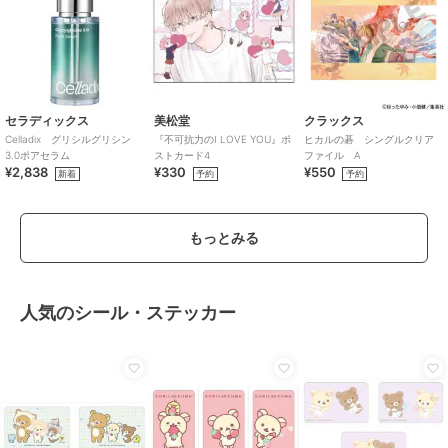
セラディックス
美松堂
クラックス
Celladix グリシルグリシン
『不可抗力のI LOVE YOU』ポ
ヒカルの碁 シングルクリア
3.0ポアセラム
ストカード4
ファイル A
¥2,838
¥330
¥550
新着
予約
予約
もっとみる
人気のシール・ステッカー