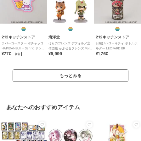
212キッチンストア
海洋堂
212キッチンストア
ラバーコースター ポチャッコ
けものフレンズ デフォルメ立
日焼けハローキティ ボトルホ
HAPIDANBUI ＜Sanrio サンリ
体図鑑 かぷせるフレンズ Vol.2
ルダー LEOPARD BR
¥770
¥5,999
¥1,760
オ＞
アマゾン編(12個入りBOX)
新着
もっとみる
あなたへのおすすめアイテム