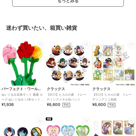
もっとみる
迷わず買いたい、箱買い雑貨
パーフェクト・ワールド・トーキョー
クラックス
クラックス
ぬいぐるみ花束キット 薔薇 ロ
【BOX】ヒカルの碁 トレー
【BOX】ヒカルの碁 トレー
ーズ ぬいぐるみ L3本セット
ディングメタル缶バッジ
ディングミニ色紙
¥1,936
¥6,600
¥6,600
ランダムカラー(有料ラッピン
予約
予約
グ）