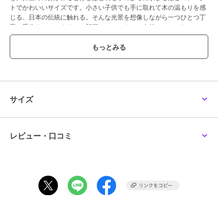
トでかわいいサイズです。小さい子供でも手に取れて木の温もりを感
じる、日本の伝統に触れる。そんな光景を想像しながら一つひとつ丁
寧に手作りしています。お部屋のインテリアに自然ととけこむ
kokechi。大切な方への贈り物・ギフトにもご利用いただいていま
す。※手づくりのお品物ですので、絵柄、表情、色味、大きさ等が画
像と異なる場合がございます。
※またこけしは自然の天然木を使用しているため、お品ごとに木目や
木肌に若干の違いがございます。
※画面上と実物では色具合が多少異なって見える場合もございます。
以上の点についてご理解、ご了承いただきますようお願いいたしま
サイズ
す。
この商品は、不良品のみ返品を承ります
レビュー・口コミ
ブランド
コケチ
ショップ
コケチ
商品カテゴリ
ステーショナリー・バラエティ雑
貨
／
キャラクターグッズ
カラー
縁起物 たまごこけし 3点セット