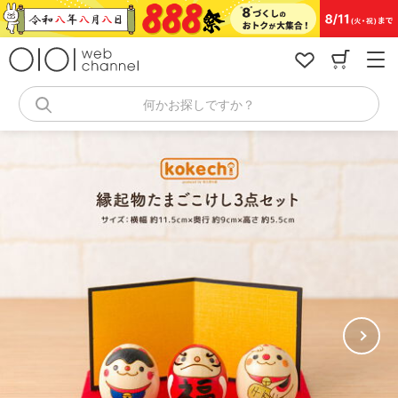
コ
ン
テ
ン
ツ
へ
何かお探しですか？
ス
キ
ッ
プ