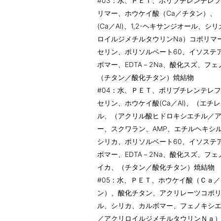
#03：水、ＰＥＴ、ポリブチレンテレ
リマー、ホウケイ酸（Ca／チタン）、
(Ca／Al)、1,2-ヘキサンジオール
ロイルジメチルタウリンNa）コポリマ
セリン、ポリソルベート60、イソステ
ボマー、EDTA－2Na、酸化スズ、フ
（チタン／酸化チタン）焼結物
#04：水、ＰＥＴ、ポリブチレンテレ
セリン、ホウケイ酸(Ca／Al)、（エチ
ル、（アクリル酸ヒドロキシエチル／ア
ー、スクワラン、AMP、エチルヘキシ
シリカ、ポリソルベート60、イソステ
ボマー、EDTA－2Na、酸化スズ、フ
イカ、（チタン／酸化チタン）焼結物
#05：水、ＰＥＴ、ホウケイ酸（Ｃａ
ン）、酸化チタン、アクリレーツコポ
ル、シリカ、カルボマー、フェノキシ
／アクリロイルジメチルタウリンＮａ）