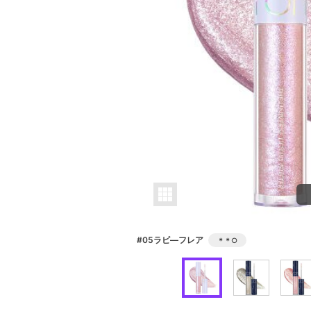
#05ラビ―フレア
＊＊
○