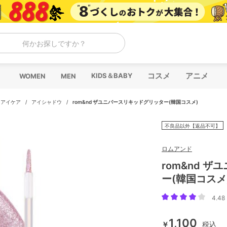
何かお探しですか？
コスメ
アニメ
KIDS＆BABY
WOMEN
MEN
・アイケア
/
アイシャドウ
/
rom&nd ザユニバースリキッドグリッター(韓国コスメ)
不良品以外【返品不可】
ロムアンド
rom&nd 
ー(韓国コスメ
4.48 
1,100
￥
税込