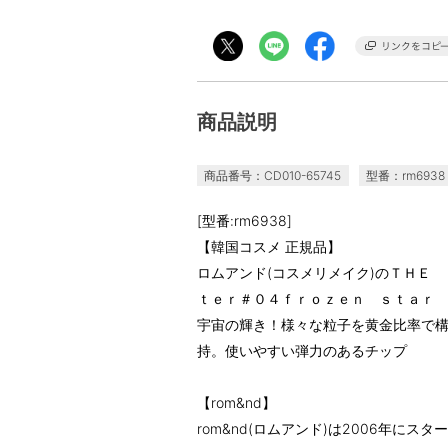
商品説明
商品番号：CD010-65745
型番：rm6938
[型番:rm6938]
【韓国コスメ 正規品】
ロムアンド(コスメリメイク)のＴＨＥ
ｔｅｒ＃０４ｆｒｏｚｅｎ ｓｔａｒ
宇宙の輝き！様々な粒子を黄金比率で
持。使いやすい弾力のあるチップ
【rom&nd】
rom&nd(ロムアンド)は2006年に