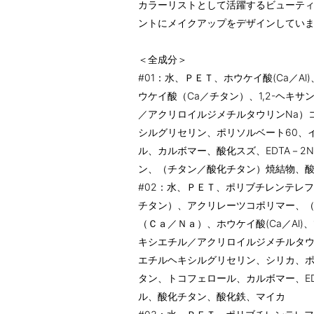
カラーリストとして活躍するビューテ
ントにメイクアップをデザインしてい
＜全成分＞
#01：水、ＰＥＴ、ホウケイ酸(Ca／A
ウケイ酸（Ca／チタン）、1,2-ヘキ
／アクリロイルジメチルタウリンNa）
シルグリセリン、ポリソルベート60、
ル、カルボマー、酸化スズ、EDTA－2
ン、（チタン／酸化チタン）焼結物、
#02：水、ＰＥＴ、ポリブチレンテレ
チタン）、アクリレーツコポリマー、
（Ｃａ／Ｎａ）、ホウケイ酸(Ca／Al)
キシエチル／アクリロイルジメチルタウ
エチルヘキシルグリセリン、シリカ、ポ
タン、トコフェロール、カルボマー、ED
ル、酸化チタン、酸化鉄、マイカ