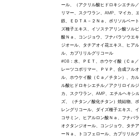
ール、（アクリル酸ヒドロキシエチル
リマー、スクワラン、AMP、マイカ、
鉄、ＥＤＴＡ－２Ｎａ、ポリソルベー
ズ種子エキス、イソステアリン酸ソル
酸Ｎａ、コンジョウ、フナバラソウエ
ジオール、タチアオイ花エキス、ヒア
ル、カプリリルグリコール
#08：水、ＰＥＴ、ホウケイ酸（Ｃａ
レーツコポリマー、ＰＶＰ、合成フル
ル、ホウケイ酸（Ｃａ／チタン）、カ
ル酸ヒドロキシエチル／アクリロイル
カ、スクワラン、AMP、エチルヘキシ
ズ、（チタン／酸化チタン）焼結物、
レングリコール、ダイズ種子エキス、
コサミン、ヒアルロン酸Ｎａ、フナバ
オクタンジオール、コンジョウ、タチ
ーＮａ、トコフェロール、カプリリル