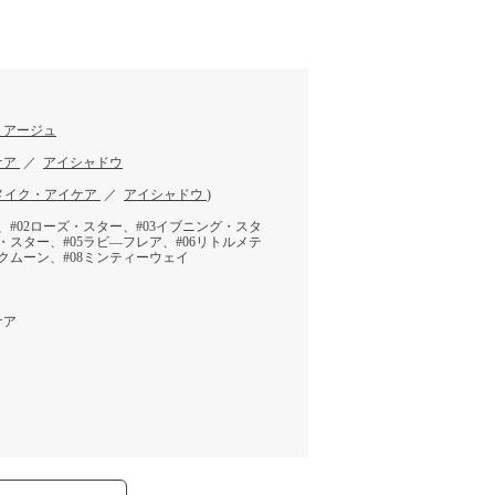
す
リアージュ
ケア
／
アイシャドウ
メイク・アイケア
／
アイシャドウ
)
、#02ローズ・スター、#03イブニング・スタ
・スター、#05ラビ―フレア、#06リトルメテ
ックムーン、#08ミンティーウェイ
ケア