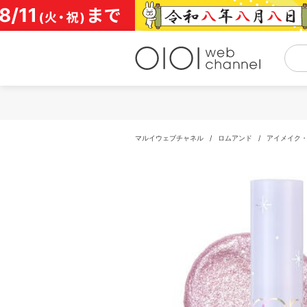
コ
ン
テ
ン
ツ
へ
ス
キ
ッ
プ
マルイウェブチャネル
/
ロムアンド
/
アイメイク