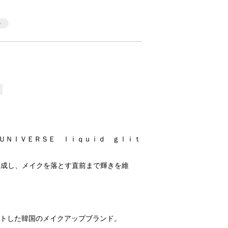
 ＵＮＩＶＥＲＳＥ ｌｉｑｕｉｄ ｇｌｉｔ
構成し、メイクを落とす直前まで輝きを維
スタートした韓国のメイクアップブランド。