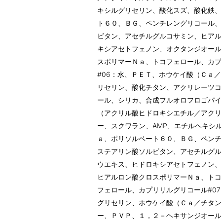
キシルグリセリン、酸化スズ、酸化鉄
ト６０、ＢＧ、ペンチレングリコール
ビタン、アセチルグルコサミン、ヒア
キシアセトフェノン、オクタンジオー
スポリマーＮａ、トコフェロール、カ
#06：水、ＰＥＴ、ホウケイ酸（Ｃａ
リセリン、酸化チタン、アクリレーツ
ール、シリカ、合成フルオロフロゴパ
（アクリル酸ヒドロキシエチル／アク
ー、スクワラン、AMP、エチルヘキシ
ａ、ポリソルベート６０、ＢＧ、ペン
ステアリン酸ソルビタン、アセチルグ
ウエキス、ヒドロキシアセトフェノン
ヒアルロン酸クロスポリマーＮａ、ト
フェロール、カプリリルグリコール#0
グリセリン、ホウケイ酸（Ｃａ／チタ
ー、ＰＶＰ、１，２－ヘキサンジオー