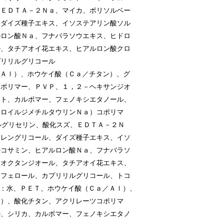
、ＥＤＴＡ－２Ｎａ、マイカ、ポリソルベー
、ダイズ種子エキス、イソステアリン酸ソル
ルロン酸Ｎａ、フナバラソウエキス、ヒドロ
ル、タチアオイ花エキス、ヒアルロン酸クロ
プリリルグリコール
／Ａｌ）、ホウケイ酸（Ｃａ／チタン）、グ
コポリマー、ＰＶＰ、１，２－ヘキサンジオ
イト、カルボマー、フェノキシエタノール、
リロイルジメチルタウリンＮａ）コポリマ
ルグリセリン、酸化スズ、ＥＤＴＡ－２Ｎ
チレングリコール、ダイズ種子エキス、イソ
ルコサミン、ヒアルロン酸Ｎａ、フナバラソ
、オクタンジオール、タチアオイ花エキス、
コフェロール、カプリリルグリコール、トコ
7：水、ＰＥＴ、ホウケイ酸（Ｃａ／Ａｌ）、
ン）、酸化チタン、アクリレーツコポリマ
ル、シリカ、カルボマー、フェノキシエタノ