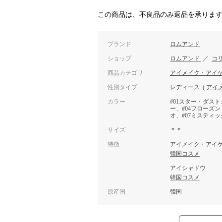
この商品は、不良品のみ返品を承りま
ブランド
ロムアンド
ショップ
ロムアンド
／
コ
商品カテゴリ
アイメイク・アイ
性別タイプ
レディース
(
アイ
カラー
#01スター・ダスト
ー、#04フローズン
オ、#07ミスティ
サイズ
＊＊
特徴
アイメイク・アイ
韓国コスメ
アイシャドウ
韓国コスメ
原産国
韓国