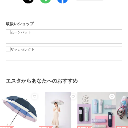
指を離して、
「カチッ」と音がなるまで押し上げてください。
傘を閉じる際は、ボタンを押すことにより閉じることができます。
取扱いショップ
■ご使用上の注意■
・製品には尖った部分があります。常に周囲の安全を確認してご使用
ください。
・ステッキとして使用するなど、傘本来の目的以外では使用しないで
ください。
・振り回したり投げたりしないでください。
・強風時は破損する恐れがありますので、注意してご使用ください。
・製品は、自転車・ベビーカー等と固定する器具に取り付けて使用す
る構造にはなっておりません。
エスタからあなたへのおすすめ
視野の妨げ、事故・破損の原因となる恐れがありますので、絶対に取
り付けないでください。
・ハンドクリームや日焼け止めクリーム等が、生地・手元等の色落ち
の原因になる場合があります。
・高温多湿の場所での保管はお避けください。＊お子様には、保護者
からご注意ください。