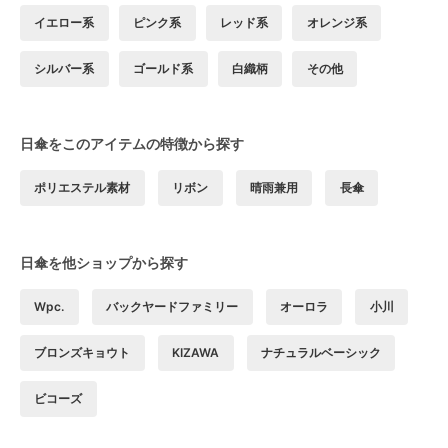
イエロー系
ピンク系
レッド系
オレンジ系
シルバー系
ゴールド系
白織柄
その他
日傘をこのアイテムの特徴から探す
ポリエステル素材
リボン
晴雨兼用
長傘
日傘を他ショップから探す
Wpc.
バックヤードファミリー
オーロラ
小川
ブロンズキョウト
KIZAWA
ナチュラルベーシック
ビコーズ