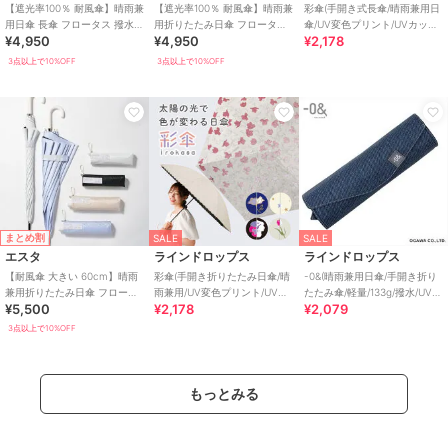
【遮光率100％ 耐風傘】晴雨兼
【遮光率100％ 耐風傘】晴雨兼
彩傘(手開き式長傘/晴雨兼用日
用日傘 長傘 フロータス 撥水
用折りたたみ日傘 フロータス
傘/UV変色プリント/UVカット
¥4,950
¥4,950
¥2,178
遮光 遮熱 UV 55cm
撥水 遮光 遮熱 UV 54cm
率&遮光率99.9％以上/遮熱/撥
水)
3点以上で10%OFF
3点以上で10%OFF
まとめ割
SALE
SALE
エスタ
ラインドロップス
ラインドロップス
【耐風傘 大きい 60cm】晴雨
彩傘(手開き折りたたみ日傘/晴
-0&(晴雨兼用日傘/手開き折り
兼用折りたたみ日傘 フロータ
雨兼用/UV変色プリント/UVカ
たたみ傘/軽量/133g/撥水/UVカ
¥5,500
¥2,178
¥2,079
ス 撥水 遮光 遮熱 UV
ット&遮光率99％以上/遮熱/撥
ット&遮光率99％以上/遮熱)
水)
3点以上で10%OFF
もっとみる