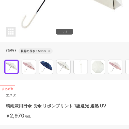
1/12
ｵﾌﾎﾜｲﾄ
親骨の長さ：50cm
△
まとめ割
エスタ
晴雨兼用日傘 長傘 リボンプリント 1級遮光 遮熱 UV
2,970
￥
税込