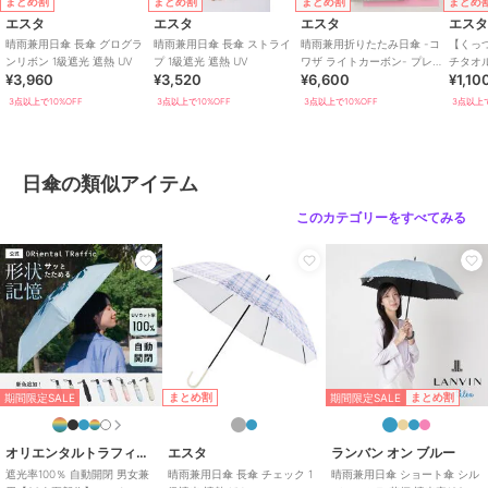
まとめ割
まとめ割
まとめ割
まとめ
ブランド
エスタ
エスタ
エスタ
エスタ
エス
ショップ
ムーンバット
／
ザッカセレクト
晴雨兼用日傘 長傘 グログラ
晴雨兼用日傘 長傘 ストライ
晴雨兼用折りたたみ日傘 -コ
【くっ
ンリボン 1級遮光 遮熱 UV
プ 1級遮光 遮熱 UV
ワザ ライトカーボン- プレー
チタオル
商品カテゴリ
傘・レイングッズ
／
日傘
¥3,960
¥3,520
¥6,600
¥1,10
ン 50cm 遮光率100％ 遮熱
イング
UV
3点以上で10%OFF
3点以上で10%OFF
3点以上で10%OFF
3点以上で
性別タイプ
レディース
傘・レイングッズ
／
日傘
ガールズ
傘・レイングッズ
／
日傘
日傘の類似アイテム
カラー
ｵﾌﾎﾜｲﾄ、ﾍﾟｰﾙﾋﾟﾝｸ、ﾃﾞｨｰﾌﾟﾌﾞﾙｰ
このカテゴリーをすべてみる
サイズ
親骨の長さ：50cm
素材
かさ生地の組成：ポリエステル10
0%
商品のお取り扱い方法
特徴
傘・レイングッズ
ポリエステル素材
/
リボン
/
晴
期間限定SALE
まとめ割
まとめ割
期間限定SALE
雨兼用
/
長傘
日傘
オリエンタルトラフィック
エスタ
ランバン オン ブルー
ポリエステル素材
/
リボン
/
晴
遮光率100％ 自動開閉 男女兼
晴雨兼用日傘 長傘 チェック 1
晴雨兼用日傘 ショート傘 シル
雨兼用
/
長傘