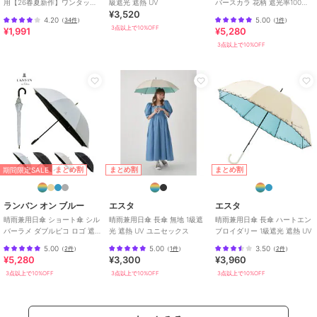
用【26春夏新作】ワンタッチ
級遮光 遮熱 UV
バースカラ 花柄 遮光率100％
¥3,520
晴雨兼用 折りたたみ傘 /G-
遮熱 UV
4.20
5.00
（
34件
）
（
1件
）
原産国
中国製
0601
3点以上で10%OFF
¥1,991
¥5,280
3点以上で10%OFF
期間限定SALE
まとめ割
まとめ割
まとめ割
ランバン オン ブルー
エスタ
エスタ
晴雨兼用日傘 ショート傘 シル
晴雨兼用日傘 長傘 無地 1級遮
晴雨兼用日傘 長傘 ハートエン
バーラメ ダブルピコ ロゴ 遮光
光 遮熱 UV ユニセックス
ブロイダリー 1級遮光 遮熱 UV
率100％ 遮熱 UV
5.00
5.00
3.50
（
2件
）
（
1件
）
（
2件
）
¥5,280
¥3,300
¥3,960
3点以上で10%OFF
3点以上で10%OFF
3点以上で10%OFF