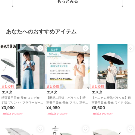
もっとみる
あなたへのおすすめアイテム
まとめ割
まとめ割
まとめ割
エスタ
エスタ
エスタ
晴雨兼用日傘 長傘 ロング傘 -
【断熱二階建てパラソル】晴
【ハニカム断熱パラソル】晴
BTS プリント- フラワーガーデ
雨兼用日傘 長傘 フリル 遮光
雨兼用日傘 長傘 ワイド 60cm
¥3,960
¥4,950
¥6,600
ン 遮光率100％ 遮熱 UV
遮熱 UV
遮光 遮熱 UV
3点以上で10%OFF
3点以上で10%OFF
3点以上で10%OFF