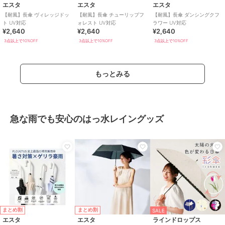
エスタ
エスタ
エスタ
【耐風】長傘 ヴィレッジドッ
【耐風】長傘 チューリップフ
【耐風】長傘 ダンシングクフ
ト UV対応
ォレスト UV対応
ラワー UV対応
¥2,640
¥2,640
¥2,640
3点以上で10%OFF
3点以上で10%OFF
3点以上で10%OFF
もっとみる
急な雨でも安心のはっ水レイングッズ
まとめ割
まとめ割
SALE
エスタ
エスタ
ラインドロップス