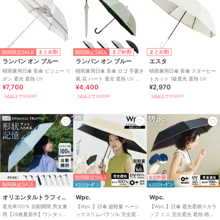
期間限定SALE
期間限定SALE
まとめ割
まとめ割
まとめ割
ランバン オン ブルー
ランバン オン ブルー
エスタ
晴雨兼用日傘 長傘 ビジュー リ
晴雨兼用日傘 長傘 ロゴ 手書き
晴雨兼用日傘 長傘 スターヒー
ボン 遮光 遮熱 UV
風 花 ハート 遮光 遮熱 UV 軽
トカット 1級遮光 遮熱 UV
¥7,700
¥4,400
¥2,970
量
3点以上で10%OFF
3点以上で10%OFF
3点以上で10%OFF
PR
PR
PR
期間限定SALE
まとめ割
期間限定SALE
¥300ｸｰﾎﾟﾝ
¥300ｸｰﾎﾟﾝ
オリエンタルトラフィック
Wpc.
Wpc.
遮光率100％ 自動開閉 男女兼
【Wpc.】日傘 超軽量 ベーシ
【Wpc.】日傘 遮光星柄スカラ
用【26春夏新作】ワンタッチ
ックスリムパラソル 完全遮光
ップ ミニ 完全遮光 遮熱 晴雨