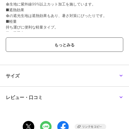
傘生地に紫外線99%以上カット加工を施しています。
■遮熱効果
傘の遮光生地は遮熱効果もあり、暑さ対策にぴったりです。
■軽量
持ち運びに便利な軽量タイプ。
■一級遮光
遮光率99.99％以上カットの一級遮光生地を使用しています。強い日
差しをしっかり遮ります。
■傘を開くとき
・必ずウォーミングアップを行ってください。
2-3度軽く振って生地と骨をよくほぐしてから、気をつけて開いてく
ださい。
サイズ
<安全ロクロについて>
こちらの傘は指はさみを防止するため、傘を広げる時に押し上げる部
分に安全ロクロを使用しております。
（ロクロ＝開くときにスライドさせる箇所）
レビュー・口コミ
開く際にはこのボタンを”押さずに”、閉じるときに”押します”。
安全ロクロ機能は傘を閉じる際にのみ機能するため、
開く際にこのボタンを押し続けたまま開くと、傘を広げてもしっかり
と留まらず、傘が閉じてしまいます。
傘を開く際は、ボタンを押し上げ、先端まで押し上げたらボタンから