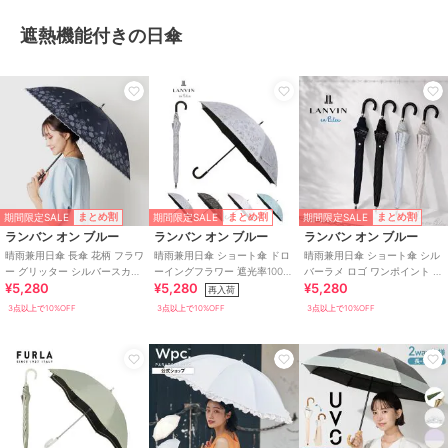
遮熱機能付きの日傘
期間限定SALE
期間限定SALE
期間限定SALE
まとめ割
まとめ割
まとめ割
ランバン オン ブルー
ランバン オン ブルー
ランバン オン ブルー
晴雨兼用日傘 長傘 花柄 フラワ
晴雨兼用日傘 ショート傘 ドロ
晴雨兼用日傘 ショート傘 シル
ー グリッター シルバースカラ
ーイングフラワー 遮光率100％
バーラメ ロゴ ワンポイント 遮
¥5,280
¥5,280
¥5,280
刺繍 遮光 遮熱 UV
遮熱 UV
光 遮熱 UV
再入荷
3点以上で10%OFF
3点以上で10%OFF
3点以上で10%OFF