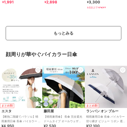
晴雨兼用 折りたたみ傘 /G-
100% 遮熱 晴雨兼用 折りたた
兼用 軽量 折りたたみ傘 レディ
1,991
2,898
3,300
¥
¥
¥
0601
み傘
ース
2点以上で10%OFF
もっとみる
顔周りが華やぐバイカラー日傘
まとめ割
まとめ割
エスタ
藤田屋
ランバン オン ブルー
【断熱二階建てパラソル】晴
【晴雨兼用傘】 長傘 完全遮光
晴雨兼用日傘 長傘 バイカラー
雨兼用日傘 長傘 バイカラー グ
ドームタイプ オールウェザー
切り継ぎ ビジュー リボン 遮光
¥4,950
¥2,530
¥12,100
ログラン 遮光 遮熱 UV
バイカラー切り継ぎ
遮熱 UV