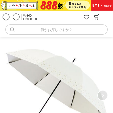
コ
ン
テ
ン
ツ
へ
何かお探しですか？
ス
キ
ッ
プ