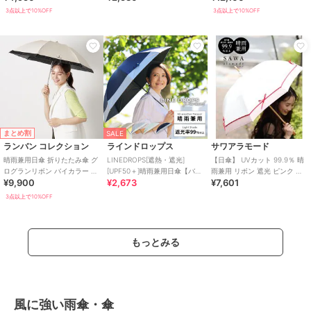
3点以上で10%OFF
3点以上で10%OFF
まとめ割
SALE
ランバン コレクション
ラインドロップス
サワアラモード
晴雨兼用日傘 折りたたみ傘 グ
LINEDROPS[遮熱・遮光]
【日傘】 UVカット 99.9％ 晴
ログランリボン バイカラー 遮
[UPF50＋]晴雨兼用日傘【バイ
雨兼用 リボン 遮光 ピンク フ
¥9,900
¥2,673
¥7,601
光/遮熱/UV
カラー/5カラー】
ァッション 小物 傘 バイカラー
3点以上で10%OFF
もっとみる
風に強い雨傘・傘