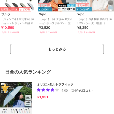
まとめ割
まとめ割
期間限定SALE
まとめ割
¥300ｸｰﾎﾟﾝ
¥1000ｸｰﾎﾟﾝ
フルラ
Wpc.
Wpc.
【ジャンプ傘】晴雨兼用日傘
【Wpc.】日傘 大きめ 遮光オ
【Wpc.】長折兼用 最強の日傘
ショート傘 ジッパー刺繍 ロゴ
ーガンジーフリル 55cm 完全
UVO（ウーボ）2段折 ミニ 完
¥10,560
¥3,520
¥8,250
遮光率100％ 遮熱 UV 軽量
遮光 遮熱 晴雨兼用 レディース
全遮光 遮熱 晴雨兼用 折りたた
長傘
み
3点以上で10%OFF
2点以上で10%OFF
2点以上で10%OFF
もっとみる
日傘の人気ランキング
オリエンタルトラフィック
4.00
（
34件の口コミ
）
1,991
￥