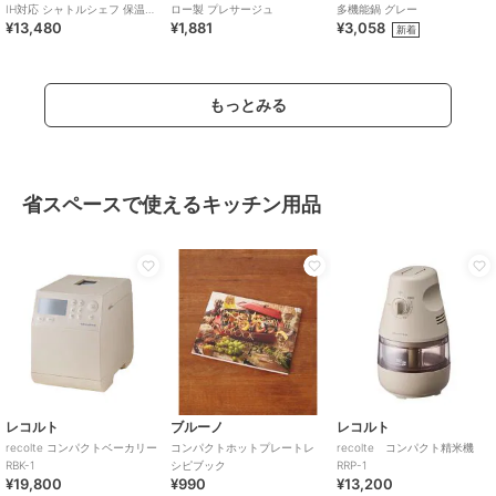
IH対応 シャトルシェフ 保温調
ロー製 プレサージュ
多機能鍋 グレー
¥13,480
¥1,881
¥3,058
理鍋
新着
もっとみる
省スペースで使えるキッチン用品
レコルト
ブルーノ
レコルト
recolte コンパクトベーカリー
コンパクトホットプレートレ
recolte コンパクト精米機
RBK-1
シピブック
RRP-1
¥19,800
¥990
¥13,200