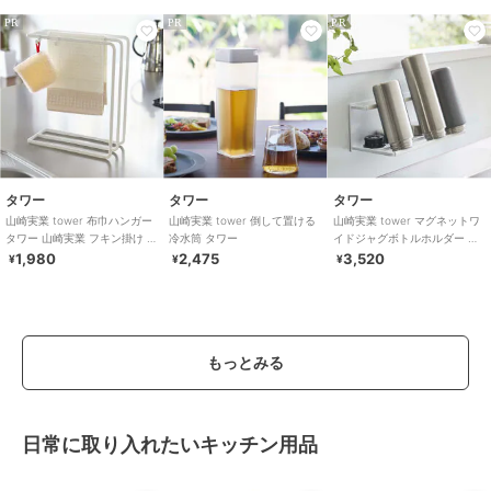
PR
PR
PR
タワー
タワー
タワー
山崎実業 tower 布巾ハンガー
山崎実業 tower 倒して置ける
山崎実業 tower マグネットワ
タワー 山崎実業 フキン掛け 布
冷水筒 タワー
イドジャグボトルホルダー タ
巾掛け タオルハンガー 布巾
ワー L
1,980
2,475
3,520
¥
¥
¥
もっとみる
日常に取り入れたいキッチン用品