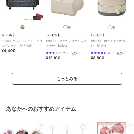
体内側：ステンレス（セラミック
コーティング）、刃：ステンレス
商品のお取り扱い方法
原産国
中国
レコルト
レコルト
レコルト
recolte ホットプレート グリ
recolte クッキングライスク
recolte ポットデュオ キャ
ルプレート／RHP-1GP
ッカー RCR-2
レ RPD-4
¥4,400
2.50
4.50
（
2件
）
（
12件
）
¥12,100
¥8,800
もっとみる
あなたへのおすすめアイテム