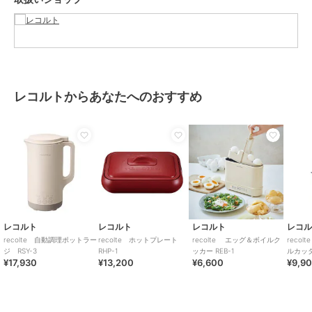
［JUICE＆CLEAN］モード
半解凍した冷凍フルーツや家庭用製氷機で作った氷も使用でき、なめ
らかスムージーが約3分で作れます。
［WARM］モード
調理した後に75℃前後をキープして保温するモード。
レコルトからあなたへのおすすめ
1分間に1秒程度の短い撹拌を繰り返し、焦げ付きをおさえながら温め
ます（20～25分）。
※おかゆの保温はおすすめしません。
◆直径約12cm！場所を取らないスリムサイズで省スペースにも置け
ます。
スッキリコンパクトなのに、約600mlのたっぷり容量。スープなら１
回で2～4人分作れます。本体内側は、焦げ付きにくいセラミックコー
ディングでお手入れも簡単。
レコルト
レコルト
レコルト
レコ
◆わかりやすい！イラスト入りの専用レシピブック付き
recolte 自動調理ポットラー
recolte ホットプレート
recolte エッグ＆ボイルク
reco
人気料理家エダジュン監修の美味しい30レシピを掲載した［専用レシ
ジ RSY-3
RHP-1
ッカー REB-1
ルカッタ
¥17,930
¥13,200
¥6,600
¥9,9
ピブック］が付属。材料を入れる順番がイラストで解説されているの
で、誰でもかんたんに美味しい料理ができます。
サイズ： 約W16.5×D12.0×H23.3cm