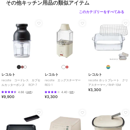
その他キッチン用品の類似アイテム
重量：約970g
電源：100V 50/60Hz
このカテゴリーをすべてみる
消費電力：SOYMILK/SOUP&PASTE/SOUP&OKAYUモード使用時
600W
JUICE&CLEANモード使用時 55W
[型番:RSY-2]
ブランド
レコルト
ショップ
レコルト
レコルト
レコルト
レコルト
商品カテゴリ
お弁当・キッチン用品
／
その他
recolte コードレス カプセ
recolte エッグスチーマー
recolte ホットプレート クリ
キッチン用品
ルカッターボンヌ RCP-7
RES-1
アスチーマー／RHP-1SM
¥3,300
カラー
ナチュラルブラック、クリームホ
4.66
4.40
（
24件
）
（
5件
）
¥9,900
¥3,300
ワイト、モカブラウン
サイズ
**
素材
【主な素材】
本体・フタ・計量スプーン・お手
入れブラシ：ポリプロピレン、本