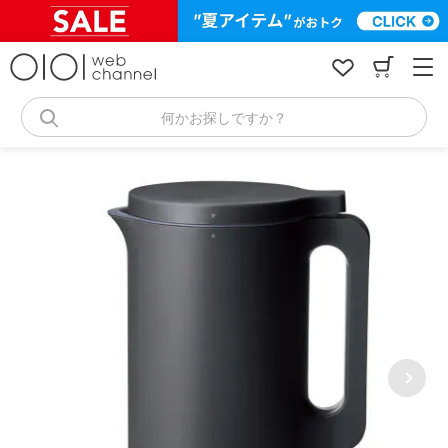
コ
ン
テ
ン
ツ
へ
何かお探しですか？
ス
キ
ッ
プ