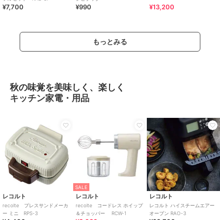
¥7,700
¥990
¥13,200
もっとみる
秋の味覚を美味しく、楽しく
キッチン家電・用品
SALE
レコルト
レコルト
レコルト
recolte プレスサンドメーカ
recolte コードレス ホイップ
レコルト ハイスチームエアー
ー ミニ RPS-3
＆チョッパー RCW-1
オーブン RAO-3