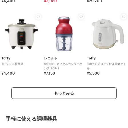
¥4,400
¥3,080
¥29,700
Toffy
レコルト
Toffy
Toffy ミニ炊飯器
recolte カプセルカッターボ
Toffy 給湯ロック付き電気ケト
ンヌ RCP-3
ル
¥4,400
¥7,150
¥5,500
もっとみる
手軽に使える調理器具