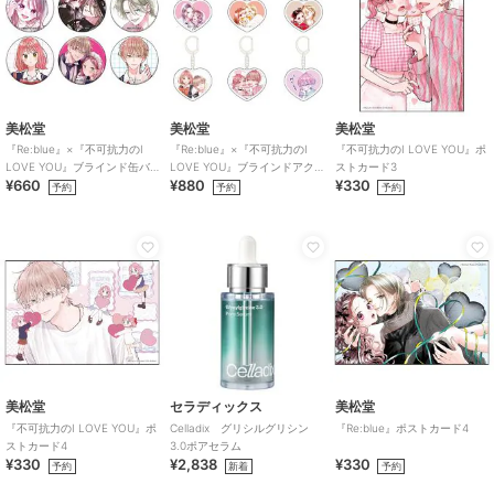
美松堂
美松堂
美松堂
『Re:blue』×『不可抗力のI
『Re:blue』×『不可抗力のI
『不可抗力のI LOVE YOU』ポ
LOVE YOU』ブラインド缶バ
LOVE YOU』ブラインドアク
ストカード3
¥660
¥880
¥330
ッジ（全6種）
リルキーホルダー（全6種）
予約
予約
予約
美松堂
セラディックス
美松堂
『不可抗力のI LOVE YOU』ポ
Celladix グリシルグリシン
『Re:blue』ポストカード4
ストカード4
3.0ポアセラム
¥330
¥2,838
¥330
予約
新着
予約