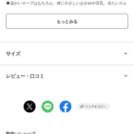
◆温かいスープはもちろん、体にやさしいおかゆや豆乳、冷たいスム
ージーも。
5種類の調理モードに合わせ、撹拌速度や時間、加熱温度をコントロ
ールし、なめらかなポタージュやおかゆ、豆乳など、手間なく簡単に
作れます。家庭用の氷も砕け、冷たいスムージーも。手間ひまかけず
に、自動でおいしくできるから「忙しくてもちゃんと食べたい」を叶
えます。
◆選べる5種類の調理モード。材料を入れてモードを選ぶだけで美味
サイズ
しい料理が完成。
［PATAGE＆PASTE］モード
材料を細かく刻み、高温で煮込みながら撹拌。調理に手間のかかる、
レストランで出るようなエビのビスクも約30分で仕上がります。
レビュー・口コミ
［SOUP＆OKAYU］モード
1分間に1秒程度の短い撹拌を繰り返しながら、高温で加熱。具材の形
を残した仕上がりに。みじん切りしなくてもキーマカレーが自動で完
成します。
［SOYMILK］モード
大豆から豆乳を作るモードも搭載。豆乳をこした後は、おからも楽し
めます。
取扱いショップ