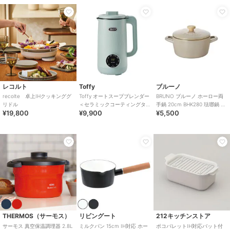
レコルト
Toffy
ブルーノ
recolte 卓上IHクッキンググ
Toffy オートスープブレンダー
BRUNO ブルーノ ホーロー両
リドル
＜セラミックコーティングタ
手鍋 20cm BHK280 琺瑯鍋 ホ
¥19,800
¥9,900
¥5,500
イプ＞
ーロー鍋 IH対応 直火対応
THERMOS（サーモス）
リビングート
212キッチンストア
サーモス 真空保温調理器 2.8L
ミルクパン 15cm IH対応 ホー
ポコパレットIH対応バット付