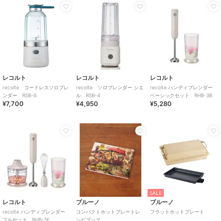
レコルト
レコルト
レコルト
recolte コードレスソロブレ
recolte ソロブレンダー シエ
recolte ハンディブレンダー
ンダー RSB-6
ル RSB-4
ベーシックセット RHB-3B
¥7,700
¥4,950
¥5,280
SALE
レコルト
ブルーノ
ブルーノ
recolte ハンディブレンダー
コンパクトホットプレートレ
フラットホットプレート
フルセット RHB-3F
シピブック