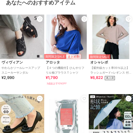
あなたへのおすすめアイテム
期間限定SALE
まとめ割
期間限定SALE
ヴィヴィアン
アロッタ
オシャレボ
やわらかソールレースアップ
【４つの機能付】ひんやりフ
【紫外線カット率99％以上】
スニーカーサンダル
リル袖ブラウスＴシャツ
ラッシュガード×レギンス 付
¥2,990
¥1,790
¥6,822
き タンキニ
再入荷
3点以上で10%OFF