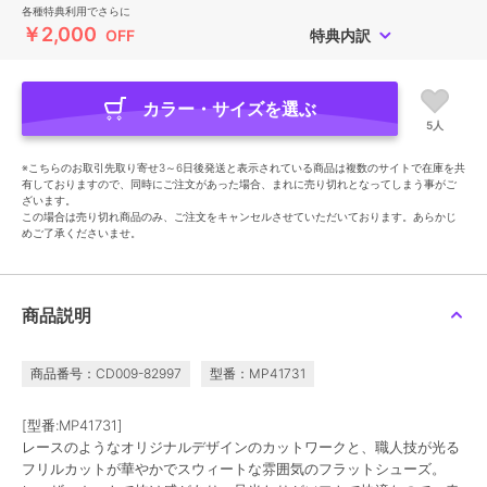
各種特典利用でさらに
￥2,000
OFF
特典内訳
カラー・サイズを選ぶ
5人
※こちらのお取引先取り寄せ3～6日後発送と表示されている商品は複数のサイトで在庫を共
有しておりますので、同時にご注文があった場合、まれに売り切れとなってしまう事がご
ざいます。
この場合は売り切れ商品のみ、ご注文をキャンセルさせていただいております。あらかじ
めご了承くださいませ。
商品説明
商品番号：CD009-82997
型番：MP41731
[型番:MP41731]
レースのようなオリジナルデザインのカットワークと、職人技が光る
フリルカットが華やかでスウィートな雰囲気のフラットシューズ。