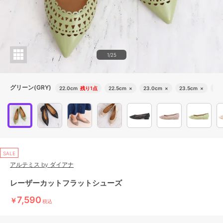
1/25
グリーン(GRY)
22.0cm
残り1点
22.5cm
×
23.0cm
×
23.5cm
×
24
SALE
アルテミス by ダイアナ
レーザーカットフラットシューズ
7,590
￥
税込