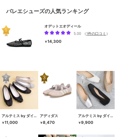
バレエシューズの人気ランキング
オデットエオディール
5.00
（
1件の口コミ
）
14,300
￥
アルテミス by ダイアナ
アディダス
アルテミス by ダイアナ
11,000
8,470
9,900
￥
￥
￥