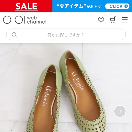
コ
ン
テ
ン
ツ
へ
何かお探しですか？
ス
キ
ッ
プ