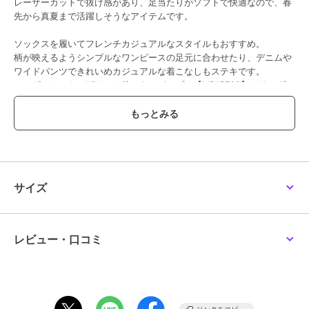
レーザーカットで抜け感があり、足当たりがソフトで快適なので、春
先から真夏まで活躍しそうなアイテムです。
ソックスを履いてフレンチカジュアルなスタイルもおすすめ。
柄が映えるようシンプルなワンピースの足元に合わせたり、デニムや
ワイドパンツできれいめカジュアルな着こなしもステキです。
レーザーカットデザインは他にも、パンプス【MP15730】やサンダル
【MP57732】、バッグ【AI3251】を展開しています。ぜひ、トータ
ルコーディネートを楽しんで。
敷き革の下には、厚さ5mmの低反発クッションを貼り合わせて、ふん
わりソフトな履き心地を実現。
裏地の素材は、足当たりの優しいスエード調の合成皮革素材を使用し
ています。
サイズ
本底には、通常より発泡率をあげた「軽量ソール」を使用し、従来の
商品よりもさらに軽く、屈曲性がアップしています。
※レーザーカット加工素材は繊細なため、強く引っ張ったり、引っか
レビュー・口コミ
けたりしないようにご使用の際にはご注意ください。また、レーザー
カット加工素材は繊細なため幅伸ばしのご調整が出来ません。予めご
了承ください。
※撮影環境により、光の当たり具合で色味が違って見える場合があり
ます。あらかじめご了承下さい。