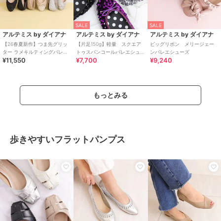
SALE
SALE
アルテミス by ダイアナ
アルテミス by ダイアナ
アルテミス by ダイアナ
【26春夏新作】つま先グリッ
【片足150g】軽量 スクエア
ビッグリボン メリージェー
ター ラメキルティングバレエ
トゥスパンコールバレエシュ
ンバレエシューズ
¥11,550
¥7,700
¥9,240
シューズ
ーズ《雑誌掲載商品》
もっとみる
歩きやすいフラットパンプス