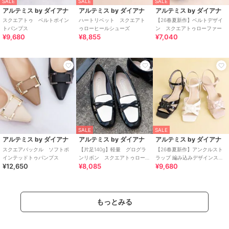
SALE
SALE
SALE
アルテミス by ダイアナ
アルテミス by ダイアナ
アルテミス by ダイアナ
スクエアトゥ ベルトポイン
ハートリベット スクエアト
【26春夏新作】ベルトデザイ
トパンプス
ゥローヒールシューズ
ン スクエアトゥローファー
¥9,680
¥8,855
¥7,040
SALE
SALE
アルテミス by ダイアナ
アルテミス by ダイアナ
アルテミス by ダイアナ
スクエアバックル ソフトポ
【片足140g】軽量 グログラ
【26春夏新作】アンクルスト
インテッドトゥパンプス
ンリボン スクエアトゥロー
ラップ 編み込みデザインスク
¥12,650
¥8,085
¥9,680
ファー
エアトゥサンダル
もっとみる