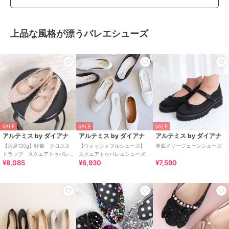
上品な風格が漂うバレエシューズ
SALE
SALE
SALE
アルテミス by ダイアナ
アルテミス by ダイアナ
アルテミス by ダイアナ
【片足130g】軽量 クロスス
【ウォッシャブルシューズ】
厚底メリージェーンシューズ
トラップ スクエアトゥバレ
スクエアトゥバレエシューズ
¥8,085
¥6,930
¥7,590
エシューズ