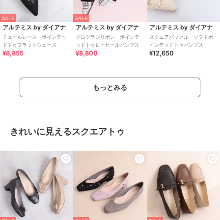
SALE
SALE
アルテミス by ダイアナ
アルテミス by ダイアナ
アルテミス by ダイアナ
チュールレース ポインテッ
グログランリボン ポインテ
スクエアバックル ソフトポ
ドトゥフラットシューズ
ッドトゥローヒールパンプス
インテッドトゥパンプス
¥8,855
¥8,800
¥12,650
もっとみる
きれいに見えるスクエアトゥ