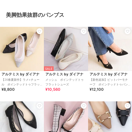
美脚効果抜群のパンプス
SALE
アルテミス by ダイアナ
アルテミス by ダイアナ
アルテミス by ダイアナ
【26春夏新作】ラメ×チュー
メッシュ ポインテッドトゥ
【新色追加】ビットバーモチ
ル ポインテッドトゥフラッ
フラットシューズ
ーフ ポインテッドトゥパン
¥8,800
¥10,560
¥12,100
トシューズ
プス