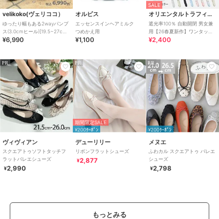
SALE
velikoko(ヴェリココ）
オルビス
オリエンタルトラフィック
ゆったり幅もある2wayパンプ
エッセンスインヘアミルク
遮光率100％ 自動開閉 男女兼
ス(3.0cmヒール)[19.5~27cm]
つめかえ用
用【26春夏新作】ワンタッチ
¥6,990
¥1,100
¥2,400
ラクチンきれいシューズ
晴雨兼用 折りたたみ傘 /G-
0601
PR
PR
PR
期間限定SALE
¥200ｸｰﾎﾟﾝ
¥200ｸｰﾎﾟﾝ
ヴィヴィアン
デューリリー
メヌエ
スクエアトゥソフトタッチフ
リボンフラットシューズ
ふわカル スクエアトゥ バレエ
ラットバレエシューズ
シューズ
2,877
¥
2,990
2,798
¥
¥
もっとみる