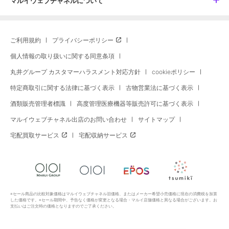
マルイウェブチャネルについて
ご利用規約
プライバシーポリシー
個人情報の取り扱いに関する同意条項
丸井グループ カスタマーハラスメント対応方針
cookieポリシー
特定商取引に関する法律に基づく表示
古物営業法に基づく表示
酒類販売管理者標識
高度管理医療機器等販売許可に基づく表示
マルイウェブチャネル出店のお問い合わせ
サイトマップ
宅配買取サービス
宅配収納サービス
※セール商品の比較対象価格はマルイウェブチャネル旧価格、またはメーカー希望小売価格に現在の消費税を加算
した価格です。※セール期間中、予告なく価格が変更となる場合・マルイ店舗価格と異なる場合がございます。お
支払いはご注文時の価格となりますのでご了承ください。