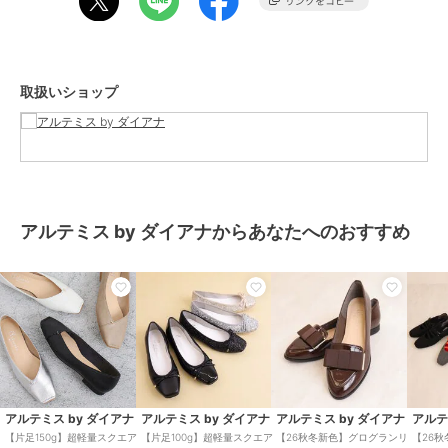
-INFORMATION-
◆商品のお気に入り登録
完売していても再入荷通知を受け取ることができますので、是非ご登
取扱いショップ
録ください！
◆ブランドのお気に入り登録
新商品や再入荷など、お得な情報を受け取ることができます！
ブランド
アルテミス by ダイアナ
アルテミス by ダイアナからあなたへのおすすめ
ショップ
アルテミス by ダイアナ
商品カテゴリ
シューズ
／
バレエシューズ
性別タイプ
レディース
シューズ
／
バレエシューズ
カラー
グリーン(GRY)、ブラック(BK1)、
ベージュ(DJ1)、ホワイト(IVY)
サイズ
7サイズ展開
アルテミス by ダイアナ
アルテミス by ダイアナ
アルテミス by ダイアナ
アルテ
【片足150g】超軽量スクエア
【片足100g】超軽量スクエア
【26秋冬新色】グログランリ
【26
素材
合成皮革