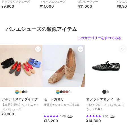
トゥフラットシューズ
トゥバレエシューズ
ボンローファー
バレエ
¥9,900
¥11,000
¥11,000
¥9,9
商品のお取り扱い方法
特徴
シューズ
その他柄
/
レース
/
2.5cm未満
/
ポインテッドトゥ
バレエシューズの類似アイテム
バレエシューズ
このカテゴリーをすべてみる
その他柄
/
レース
/
2.5cm未満
/
ポインテッドトゥ
原産国
中国
アルテミス by ダイアナ
モードカオリ
オデットエオディール
【26秋冬新作】ソフトニット
軽量メッシュシューズ/6286
＜SY＞グレアネットバレエ フ
バレエシューズ
ラット10●↑
¥9,900
5.00
5.00
（
3件
）
（
1件
）
¥13,200
¥14,300