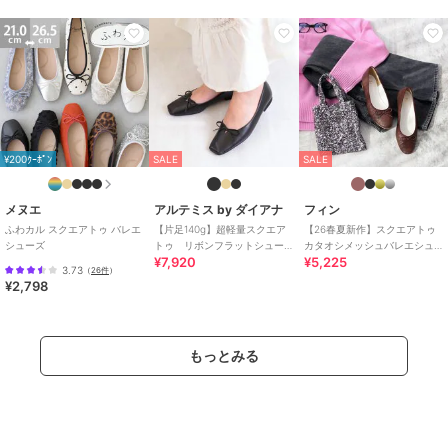
¥200ｸｰﾎﾟﾝ
SALE
SALE
メヌエ
アルテミス by ダイアナ
フィン
ふわカル スクエアトゥ バレエ
【片足140g】超軽量スクエア
【26春夏新作】スクエアトゥ
シューズ
トゥ リボンフラットシュー
カタオシメッシュバレエシュ
¥7,920
¥5,225
ズ
ーズ【低反発スポンジ入り】
3.73
（
26件
）
¥2,798
もっとみる