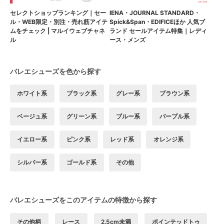
セレクトショップランキング｜セー
IENA・JOURNAL STANDARD・
ル・WEB限定・別注・売れ筋アイテ
Spick&Span・EDIFICEほか 人気ブ
ムをチェック | マルイウェブチャネ
ランド セールアイテム特集｜レディ
ル
ース・メンズ
バレエシューズを色から探す
ホワイト系
ブラック系
グレー系
ブラウン系
ベージュ系
グリーン系
ブルー系
パープル系
イエロー系
ピンク系
レッド系
オレンジ系
シルバー系
ゴールド系
その他
バレエシューズをこのアイテムの特徴から探す
その他柄
レース
2.5cm未満
ポインテッドトゥ