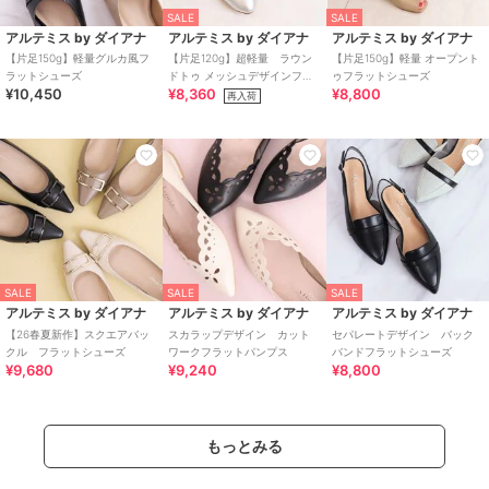
SALE
SALE
アルテミス by ダイアナ
アルテミス by ダイアナ
アルテミス by ダイアナ
【片足150g】軽量グルカ風フ
【片足120g】超軽量 ラウン
【片足150g】軽量 オープント
ラットシューズ
ドトゥ メッシュデザインフラ
ゥフラットシューズ
¥10,450
¥8,360
¥8,800
ットシューズ
再入荷
SALE
SALE
SALE
アルテミス by ダイアナ
アルテミス by ダイアナ
アルテミス by ダイアナ
【26春夏新作】スクエアバッ
スカラップデザイン カット
セパレートデザイン バック
クル フラットシューズ
ワークフラットパンプス
バンドフラットシューズ
¥9,680
¥9,240
¥8,800
もっとみる