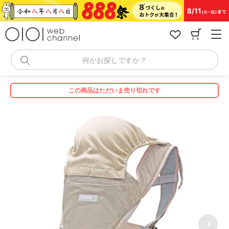
コ
ン
テ
ン
ツ
へ
何かお探しですか？
ス
キ
ッ
この商品はただいま売り切れです
プ