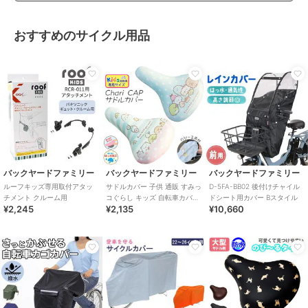
おすすめのサイクル用品
バックヤードファミリー
バックヤードファミリー
バックヤードファミリー
ルーフキッズ専用取付アタッ
サドルカバー 子供 通販 すみっ
D-5FA-BB02 後付けチャイル
チメント クルーム用
コぐらし キッズ 自転車カバー
ドシート用カバー Bスタイル
¥2,245
¥2,135
¥10,660
かわいい 子ども 子供用 女の子
ガ