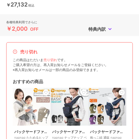
27,132
￥
税込
各種特典利用でさらに
￥2,000
OFF
特典内訳
売り切れ
この商品はただいま
売り切れ
です。
ご購入希望の方は、再入荷お知らせメールをご登録ください。
※再入荷お知らせメールは一部の商品のみ登録できます。
おすすめの商品
バックヤードファミリー
バックヤードファミリー
バックヤードファミリー
napnap たためるヒップ
napnap ナップナップ ベ
抱っこ紐 通販 napnap