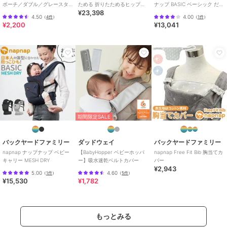
ポーチ／ダブル／グレースタ
ためる 折りたためるヒップシ
ナップ BASIC ベーシック だっ
ためる Tran ダブルショルダー 出産祝い ベビー用品 ベビーグッズ 赤
¥23,398
ー
ート Tran シングルショルダー
こひも おんぶ紐 ベビーキャ
ちゃん用品 おしゃれ 出産準備
4.50
4.00
（
4件
）
（
1件
）
便利
¥2,200
¥13,041
ブランド
バックヤードファミリー
ショップ
バックヤードファミリー
商品カテゴリ
ベビー用品・おもちゃ
／
抱っこ
ひも・スリング
カラー
シープベージュエア、メランジグ
レーエア
期間限定SALE
サイズ
ヒップシート
バックヤードファミリー
ダッドウェイ
バックヤードファミリー
napnap ナップナップ ベビー
【BabyHopper ベビーホッパ
napnap Free Fit Bib 胸当てカ
キャリー MESH DRY
ー】吸水速乾ベルトカバー
バー
¥2,943
5.00
4.60
（
1件
）
（
5件
）
¥15,530
¥1,782
もっとみる