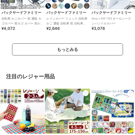
バックヤードファミリー
バックヤードファミリー
バックヤードファミリー
自転車 かごカバー 前 通販 カ
レインカバー リュック 自転車
Keia＋KW-784 オールシーズ
ゴカバー 前カゴ カバー 前かご
かご 通販 自転車 前 自転車カ
ンハンドルカバー
¥4,072
¥2,646
¥3,076
カバー 大きめ ワイド 容量アッ
ゴカバー おしゃれ 雨よけカバ
プ
ー 雨カ
もっとみる
注目のレジャー用品