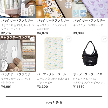
バックヤードファミリー
バックヤードファミリー
バックヤードファミリー
ままごころ おでかけセット コ
キャラクター ロングマット
キャラクター 冷感敷パッド
ンフォーティング
45×180cm
¥2,737
¥4,876
¥3,399
バックヤードファミリー
パーフェクト・ワールド・トーキョー
ザ・ノース・フェイス
キャラクター ロングマット
ムーミン 空で遊ぶ 防水キルト
ｼﾞｭﾆｱｱﾊﾟﾚﾙ K YIPPEE
45×240cm
パッド ベビー
SLING(キッズイッピースリン
¥4,991
¥3,300
¥11,550
グ)
もっとみる