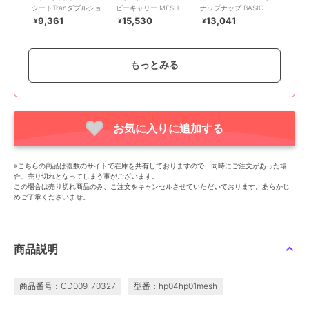
シートTranダブルショル
ビーキャリー MESH
ナップナップ BASIC ベ
ダーストラップ
DRY
ーシック だっこひも お
9,361
15,530
13,041
¥
¥
¥
んぶ紐 ベビーキャ
もっとみる
お気に入りに追加する
バックヤードファミリー
バックヤードファミリー
バックヤードファミリー
ヒップシート 抱っこ紐
napnap Free Fit Bib 首
napnap Free Fit Bib 胸
※こちらの商品は複数のサイトで在庫を共有しておりますので、同時にご注文があった場
通販 たためる 折りたた
周りカバー
当てカバー
合、売り切れとなってしまう事がございます。
めるヒップシート Tran
23,398
2,943
2,943
¥
¥
¥
この場合は売り切れ商品のみ、ご注文をキャンセルさせていただいております。あらかじ
シングルショルダー 便
めご了承くださいませ。
利
商品説明
商品番号：CD009-70327
型番：hp04hp01mesh
バックヤードファミリー
バックヤードファミリー
バックヤードファミリー