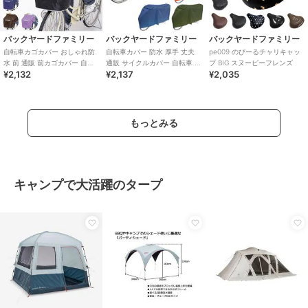
バックヤードファミリー
バックヤードファミリー
バックヤードファミリー
自転車カゴカバー おしゃれ防
自転車カバー 防水 厚手 丈夫
pe009 のびーるチャリキャッ
水 前 通販 前カゴカバー 自転
通販 サイクルカバー 自転車 雨
プ BIG スヌーピーフレンズ
¥2,132
¥2,137
¥2,035
車 撥水 はっ水 雨 ホコリ シン
自転車置き場 カバー 防犯 撥水
プル
もっとみる
キャンプで大活躍のタープ