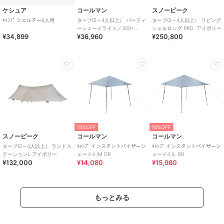
ケシュア
コールマン
スノーピーク
ｷｬﾝﾌﾟ シェルター6人用
タープ(2～4人以上） パーティ
タープ(2～4人以上） リビング
ーシェードライト／300+
シェルロング PRO. アイボリー
¥34,899
¥36,960
¥250,800
DARK ROOM
18%OFF
18%OFF
スノーピーク
コールマン
コールマン
タープ(2～4人以上） ランドス
ｷｬﾝﾌﾟ インスタントバイザーシ
ｷｬﾝﾌﾟ インスタントバイザーシ
テーションL アイボリー
ェード4 /M DR
ェード4 /L DR
¥132,000
¥14,080
¥15,980
もっとみる