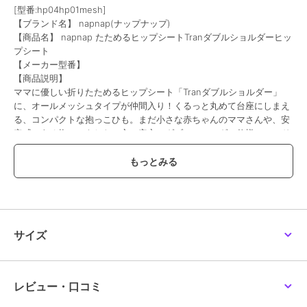
[型番:hp04hp01mesh]
napnap Free Fit Bib よ
ヒップシート 抱っこ紐
抱っこ紐 メンズ 通販 抱
【ブランド名】 napnap(ナップナップ)
だれカバー
通販 たためる 折りたた
っこひも 大きめ 男女兼
める Tran ダブルショル
用 コンパクト 折りたた
2,252
25,922
7,454
【商品名】 napnap たためるヒップシートTranダブルショルダーヒッ
¥
¥
¥
ダー 便利グッズ 出産祝
み 洗える papakos
プシート
【メーカー型番】
【商品説明】
ママに優しい折りたためるヒップシート「Tranダブルショルダー」
に、オールメッシュタイプが仲間入り！くるっと丸めて台座にしまえ
る、コンパクトな抱っこひも。まだ小さな赤ちゃんのママさんや、安
定感のある抱っこをしたい方に安心のダブルショルダー仕様！フード
や足回りには肌触りのよい吸水速乾・UVカットメッシュ生地を使用
し、汗っかきな赤ちゃんでも安心。ショルダーベルトも肌触りのよい
メッシュで仕上げ、蒸し暑い季節でも快適に。ヒップシート台座は赤
ちゃんが座りやすく、ママパパに自然と抱きつく角度をつけることで
抱っこが安定。使わない時には台座をたたんでコンパクトに収納可
能。腰ベルトはアジャストベルトをサッと前に引いて調整可能。赤ち
ゃんの体重を腰で支えるため、ママ・パパの肩への負担が少ない優し
サイズ
い造り。ヒップシート単体で、手軽に「乗せるだけ抱っこ」。イスに
座るような抱っこなので、お子さまとの間に適度な距離を保って親子
で快適。サッと乗せ降ろしができるから、生後間もない赤ちゃんとお
兄ちゃんなど、兄弟姉妹で使えるのも嬉しいポイント！付属のアジャ
レビュー・口コミ
ストクッションで座面の大きさが調整でき、小さいおしりや大きなお