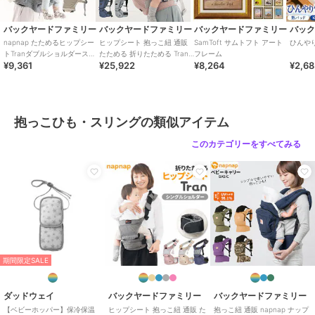
[ウエストベルト]約108cm（最長）
※サイズは当店計測の実寸サイズです。実際の商品ならびにメーカー
バックヤードファミリー
バックヤードファミリー
バックヤードファミリー
バッ
表記サイズとは多少の誤差が生じる場合がございます。あらかじめご
napnap たためるヒップシー
ヒップシート 抱っこ紐 通販
SamToft サムトフト アート
ひんや
了承ください。
トTranダブルショルダースト
たためる 折りたためる Tran
フレーム
¥9,361
¥25,922
¥8,264
¥2,6
ラップ
ダブルショルダー 便利グッズ
【重量】
出産祝
約993g（※商品一式の重量です。）
【耐荷重】
20kg
抱っこひも・スリングの類似アイテム
【注意点】
[付属品]保証書[使用月齢]新生児(3.2kg)～体重約20kgまで(パーツに
このカテゴリーをすべてみる
よって使用月例が変化します。)洗濯機 可ドライクリーニング 不可乾
燥機 不可長時間日光にあたったり、摩擦、水漏れなどによる色落ちや
色移りすることがあります。お取り扱いの際は、商品やパッケージな
どに記載されている品質表示、アテンションタグ、ご使用上の注意事
項などを必ずご確認下さい。本来の目的以外にはご使用にならないで
下さい。カメラやモニターの性質により、画像と実物の色の違いがあ
る場合がございますのでご理解願います。
【ご利用シーン】
期間限定SALE
プレゼント 贈り物 ギフト お返し 引っ越し祝い 新生活 お祝い 内祝い
ヒップシート 抱っこ紐 通販 napnap ナップナップ 抱っこひも ベビー
ダッドウェイ
バックヤードファミリー
バックヤードファミリー
キャリア ウエストバッグ バッグ バック たためる ショルダー 折りた
【ベビーホッパー】保冷保温
ヒップシート 抱っこ紐 通販 た
抱っこ紐 通販 napnap ナップ