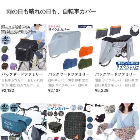
雨の日も晴れの日も、自転車カバー
バックヤードファミリー
バックヤードファミリー
バックヤードファミリー
自転車カゴカバー おしゃれ防
自転車カバー 防水 厚手 丈夫
通販 サイクルカバー 自転車 雨
水 前 通販 前カゴカバー 自転
通販 サイクルカバー 自転車 雨
自転車置き場 カバー 防犯 撥水
¥2,132
¥2,137
¥5,229
車 撥水 はっ水 雨 ホコリ シン
自転車置き場 カバー 防犯 撥水
はっ水 風飛び防止 飛ばない バ
プル