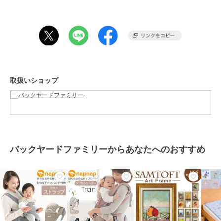
しりにもぴったりフィット。赤ちゃんには足に優しい3層クッショ
ン、ママパパにはお腹への負担を軽減する3層クッションを搭載、身
体を優しくサポート。フロントとサイドの2か所に大容量ポケットを
装備。ポーチ中央のファスナーポケットにはおむつの替えやおしり拭
き、右サイドのファスナー＆オープンポケットにはハンカチやママの
スマホも収納可能。着脱の簡単なバックルベルトと、お子さまの荷重
を面で受け止める幅広面ファスナーベルトで腰をサポート。長時間の
装着でも疲れにくく、お出掛けが楽ちん。洗濯ネットに入れてお洗濯
取扱いショップ
ができるから、いつでも清潔♪ヒップシート使用時は、「新生児横抱
っこ・縦抱っこ・前向き抱っこ・腰抱っこ」に。ダブルショルダー使
用時には、「首すわり前抱っこ・縦抱っこ・前向き抱っこ・おんぶ」
など、様々な抱き方に対応。（※抱っこの仕方により、使用月齢が変
化します。ご注意ください。）
【素材】
[表地]ポリエステル100%
バックヤードファミリーからあなたへのおすすめ
[詰物]ポリエステル、ポリウレタン
【生産国】 中国
【サイズ】
【本体】
[縦]約30cm／[横]35cm
[ショルダー]約67cm～約106cm（調節可能）
【ヒップシート】
[縦]約14cm／[横(上部)]約21cm／[上マチ]約15cm