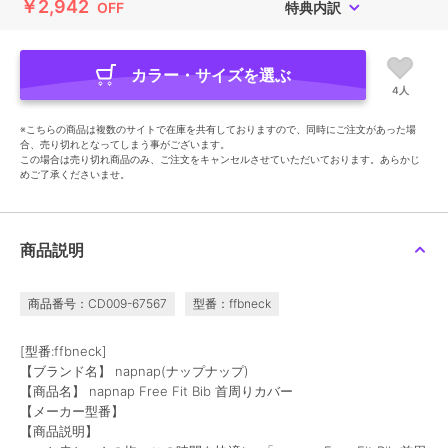
￥2,942
OFF
特典内訳
カラー・サイズを選ぶ
4人
※こちらの商品は複数のサイトで在庫を共有しておりますので、同時にご注文があった場
合、売り切れとなってしまう事がございます。
この場合は売り切れ商品のみ、ご注文をキャンセルさせていただいております。あらかじ
めご了承くださいませ。
商品説明
商品番号：CD009-67567
型番：ffbneck
[型番:ffbneck]
【ブランド名】 napnap(ナップナップ)
【商品名】 napnap Free Fit Bib 首周りカバー
【メーカー型番】
【商品説明】