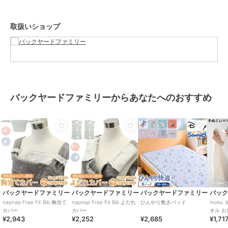
り、摩擦、水漏れなどによる色落ちや色移りすることがあります。お
取り扱いの際は、商品やパッケージなどに記載されている品質表示、
取扱いショップ
アテンションタグ、ご使用上の注意事項などを必ずご確認下さい。本
来の目的以外にはご使用にならないで下さい。カメラやモニターの性
質により、画像と実物の色の違いがある場合がございますのでご理解
願います。
【ご利用シーン】
プレゼント 贈り物 ギフト お返し 引っ越し祝い 新生活 お祝い 内祝い
バックヤードファミリーからあなたへのおすすめ
よだれカバー 抱っこ紐 首周り 通販 napnap ナップナップ 抱っこ紐カ
バー 首周りカバー 抱っこひも free fit bib 抱っこ紐用 カバー 男の子
女の子 かわいい ベビー用品 ベビーグッズ 赤ちゃん用品 おしゃれ 出
産準備
ブランド
バックヤードファミリー
ショップ
バックヤードファミリー
バックヤードファミリー
バックヤードファミリー
バックヤードファミリー
バッ
商品カテゴリ
ベビー用品・おもちゃ
／
抱っこ
napnap Free Fit Bib 胸当て
napnap Free Fit Bib よだれ
ひんやり敷きパッド
moku
ひも・スリング
カバー
カバー
オル 
¥2,943
¥2,252
¥2,685
¥1,71
ル 手ぬ
カラー
ブルー、ピンク、グレー/星
ジム