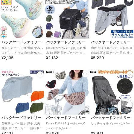
バックヤードファミリー
バックヤードファミリー
バックヤードファミリー
サドルカバー 子供 通販 すみっ
自転車カゴカバー おしゃれ防
通販 サイクルカバー 自転車 雨
コぐらし キッズ 自転車カバー
水 前 通販 前カゴカバー 自転
自転車置き場 カバー 防犯 撥水
¥2,135
¥2,132
¥5,229
かわいい 子ども 子供用 女の子
車 撥水 はっ水 雨 ホコリ シン
はっ水 風飛び防止 飛ばない バ
ガ
プル
バックヤードファミリー
バックヤードファミリー
バックヤードファミリー
自転車カバー 防水 厚手 丈夫
Keia＋KW-784 オールシーズ
リヤチャイルドシートカバー
通販 サイクルカバー 自転車 雨
ンハンドルカバー
¥2,137
¥3,076
¥2,971
自転車置き場 カバー 防犯 撥水