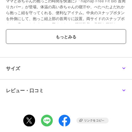
ママと赤ちゃんの抱っこの時間を快適に♪「napnap Free Fit Bib 首周
りカバー」が登場。体温の高い赤ちゃんの寝汗や、べたべたよだれか
ら抱っこ紐を守ってくれる、便利なアイテム。中央のスナップボタン
を外側にして、抱っこ紐上部の首周りに設置。両サイドのスナップボ
タンで肩ベルトをくるみ、留めるだけの簡単装着。着脱も簡単なの
で、汚れたらすぐに取り換えられるのが魅力的。カバーを付けたまま
フードを被せることができるスリット付きなのが、嬉しいポイント。
頬ずりしたくなるような肌触りのコットン素材を表生地に使用♪デリ
ケートな赤ちゃんの肌に優しい、厚みのあるふわふわもちもちな作り
がGood。ママや赤ちゃんの洋服に併せて選べるカラーもオススメ。
【素材】
[表地]綿100%
サイズ
[中綿]ポリエステル
【生産国】 中国
【サイズ】
[縦]約20cm／[横]約35cm
レビュー・口コミ
※サイズは当店計測の実寸サイズです。実際の商品ならびにメーカー
表記サイズとは多少の誤差が生じる場合がございます。あらかじめご
了承ください。
【重量】
約57g
【注意点】
洗濯機 可乾燥機 不可ドライクリーニング 不可長時間日光にあたった