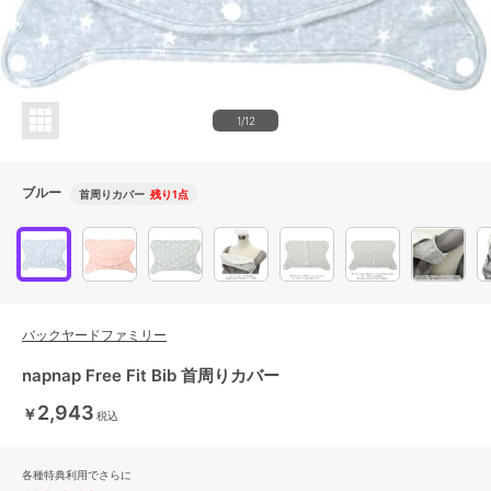
1/12
ブルー
首周りカバー
残り1点
バックヤードファミリー
napnap Free Fit Bib 首周りカバー
2,943
￥
税込
各種特典利用でさらに