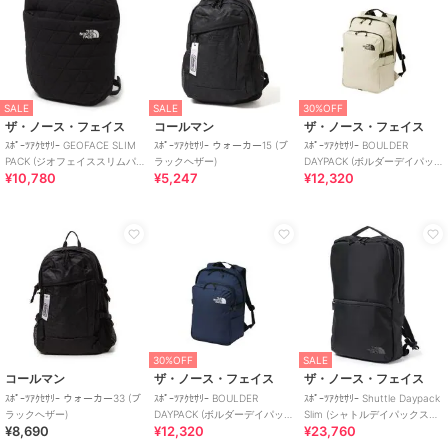
SALE
SALE
30%OFF
ザ・ノース・フェイス
コールマン
ザ・ノース・フェイス
ｽﾎﾟｰﾂｱｸｾｻﾘｰ GEOFACE SLIM
ｽﾎﾟｰﾂｱｸｾｻﾘｰ ウォーカー15 (ブ
ｽﾎﾟｰﾂｱｸｾｻﾘｰ BOULDER
PACK (ジオフェイススリムパ
ラックヘザー)
DAYPACK (ボルダーデイパッ
¥10,780
¥5,247
¥12,320
ック)
ク)
30%OFF
SALE
コールマン
ザ・ノース・フェイス
ザ・ノース・フェイス
ｽﾎﾟｰﾂｱｸｾｻﾘｰ ウォーカー33 (ブ
ｽﾎﾟｰﾂｱｸｾｻﾘｰ BOULDER
ｽﾎﾟｰﾂｱｸｾｻﾘｰ Shuttle Daypack
ラックヘザー)
DAYPACK (ボルダーデイパッ
Slim (シャトルデイパックスリ
¥8,690
¥12,320
¥23,760
ク)
ム)