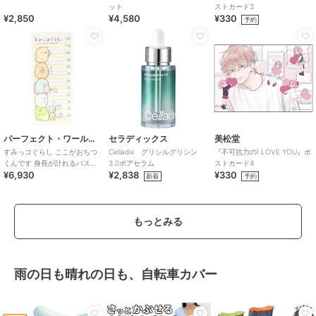
ット
ストカード3
¥2,850
¥4,580
¥330
予約
パーフェクト・ワールド・トーキョー
セラディックス
美松堂
すみっコぐらし ここがおちつ
Celladix グリシルグリシン
『不可抗力のI LOVE YOU』ポ
くんです 身長が計れるバスタ
3.0ポアセラム
ストカード4
¥6,930
¥2,838
¥330
オル ベビー すみっこ San-x
新着
予約
もっとみる
雨の日も晴れの日も、自転車カバー