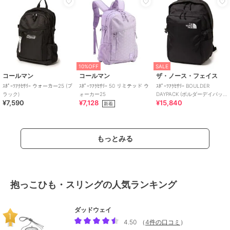
10%OFF
SALE
コールマン
コールマン
ザ・ノース・フェイス
ｽﾎﾟｰﾂｱｸｾｻﾘｰ ウォーカー25 (ブ
ｽﾎﾟｰﾂｱｸｾｻﾘｰ 50 リミテッド ウ
ｽﾎﾟｰﾂｱｸｾｻﾘｰ BOULDER
ラック)
ォーカー25
DAYPACK (ボルダーデイパッ
¥7,590
¥7,128
¥15,840
ク)
新着
もっとみる
抱っこひも・スリングの人気ランキング
ダッドウェイ
4.50
（
4件の口コミ
）