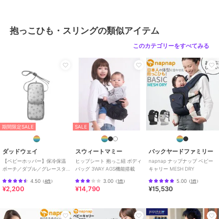
サイズ
首周りカバー
抱っこひも・スリングの類似アイテム
このカテゴリーをすべてみる
期間限定SALE
SALE
ダッドウェイ
スウィートマミー
バックヤードファミリー
【ベビーホッパー】保冷保温
ヒップシート 抱っこ紐 ボディ
napnap ナップナップ ベビー
ポーチ／ダブル／グレースタ
バッグ 3WAY AGS機能搭載
キャリー MESH DRY
ー
4.50
3.00
5.00
（
4件
）
（
1件
）
（
1件
）
¥2,200
¥14,790
¥15,530