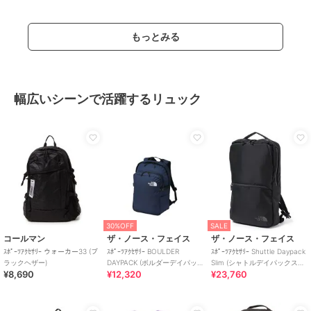
もっとみる
幅広いシーンで活躍するリュック
30%OFF
SALE
コールマン
ザ・ノース・フェイス
ザ・ノース・フェイス
ｽﾎﾟｰﾂｱｸｾｻﾘｰ ウォーカー33 (ブ
ｽﾎﾟｰﾂｱｸｾｻﾘｰ BOULDER
ｽﾎﾟｰﾂｱｸｾｻﾘｰ Shuttle Daypack
ラックヘザー)
DAYPACK (ボルダーデイパッ
Slim (シャトルデイパックスリ
¥8,690
¥12,320
¥23,760
ク)
ム)