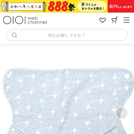
コ
ン
テ
ン
ツ
へ
何かお探しですか？
ス
キ
ッ
プ