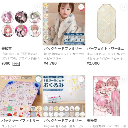
美松堂
バックヤードファミリー
パーフェクト・ワールド・トーキョー
『Re:blue』×『不可抗力のI
Baby Throw コットンガーゼの
すみっコぐらし コットカバー
LOVE YOU』ブラインド缶バ
ベビースロー
すみっコベイビー ベビー キッ
¥660
¥4,786
¥2,090
ッジ（全6種）
ズ すみっこ
予約
バックヤードファミリー
バックヤードファミリー
美松堂
コットカバー
Hug me おくるみ 3層ガーゼケ
『不可抗力のI LOVE YOU』ポ