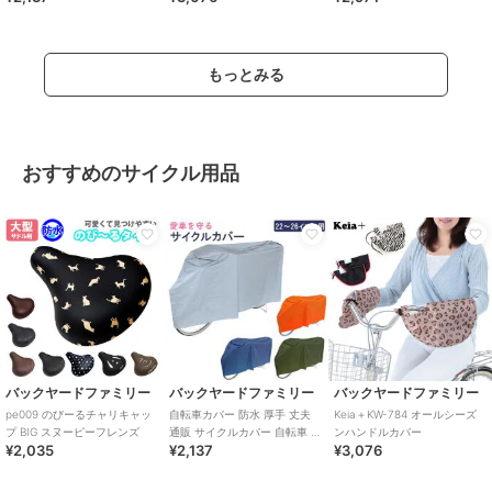
もっとみる
おすすめのサイクル用品
バックヤードファミリー
バックヤードファミリー
バックヤードファミリー
pe009 のびーるチャリキャッ
自転車カバー 防水 厚手 丈夫
Keia＋KW-784 オールシーズ
プ BIG スヌーピーフレンズ
通販 サイクルカバー 自転車 雨
ンハンドルカバー
¥2,035
¥2,137
¥3,076
自転車置き場 カバー 防犯 撥水