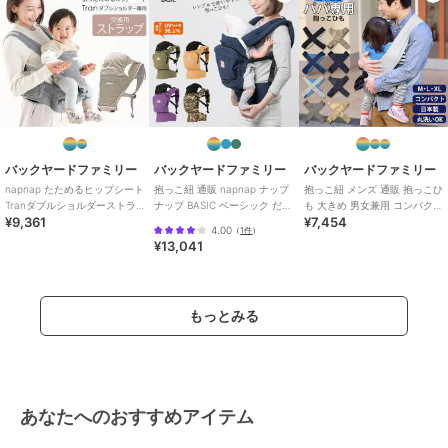
バックヤードファミリー
バックヤードファミリー
バックヤードファミリー
napnap たためるヒップシート
抱っこ紐 通販 napnap ナップ
抱っこ紐 メンズ 通販 抱っこひ
Tranダブルショルダーストラ
ナップ BASIC ベーシック だっ
も 大きめ 男女兼用 コンパクト
¥9,361
¥7,454
ップ
こひも おんぶ紐 ベビーキャ
折りたたみ 洗える papakos
4.00
（
1件
）
¥13,041
もっとみる
あなたへのおすすめアイテム