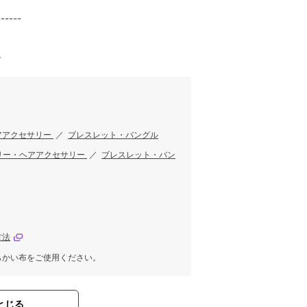
------
。
アアクセサリー
／
ブレスレット・バングル
リー・ヘアアクセサリー
／
ブレスレット・バン
方法
らかい布をご使用ください。
とじる