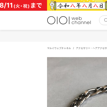
コ
ン
テ
ン
ツ
へ
ス
キ
ッ
プ
マルイウェブチャネル
/
アクセサリー・ヘアアクセサ