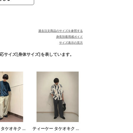
過去注文商品のサイズを参照する
身長別着用感ガイド
サイズ表示の見方
対応サイズ[身体サイズ]を表しています。
 タケオキク …
ティーケー タケオキク …