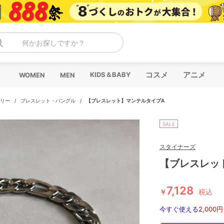
何かお探しですか？
コスメ
アニメ
KIDS＆BABY
WOMEN
MEN
リー
/
ブレスレット・バングル
/
【ブレスレット】マンテルタイプA
SALE
スタイナーズ
【ブレスレッ
7,128
￥
税込
今すぐ使える
2,000円