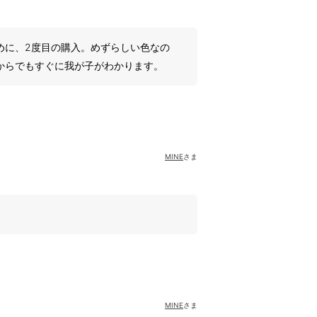
めに、2度目の購入。めずらしい色なの
からでもすぐに我が子がわかります。
MINE
さま
MINE
さま