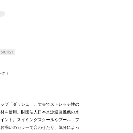
101121
ク )
ャップ「ダッシュ」。丈夫でストレッチ性の
素材を使用。財団法人日本水泳連盟推薦の水
ポイント。スイミングスクールやプール、フ
とお揃いのカラーで合わせたり、気分によっ