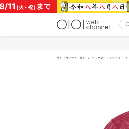
コ
ン
テ
ン
ツ
へ
ス
キ
ッ
プ
マルイウェブチャネル
/
バックヤードファミリー