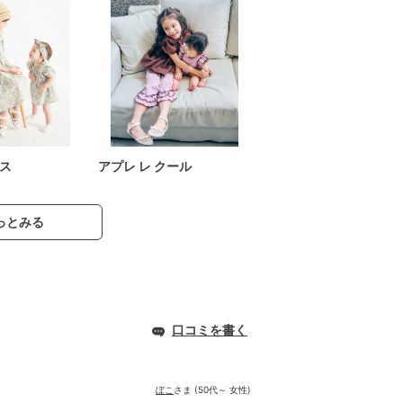
ス
アプレ レ クール
っとみる
口コミを書く
ぼこ
さま (50代～ 女性)