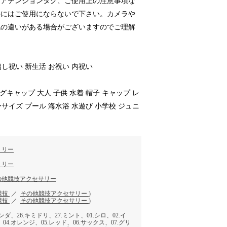
、アテンションタグ、ご使用上の注意事項な
外にはご使用にならないで下さい。カメラや
色の違いがある場合がございますのでご理解
越し祝い 新生活 お祝い 内祝い
グキャップ 大人 子供 水着 帽子 キャップ レ
ーサイズ プール 海水浴 水遊び 小学校 ジュニ
ミリー
ミリー
の他競技アクセサリー
競技
／
その他競技アクセサリー
)
競技
／
その他競技アクセサリー
)
ゼンダ、26.キミドリ、27.ミント、01.シロ、02.イ
04.オレンジ、05.レッド、06.サックス、07.グリ