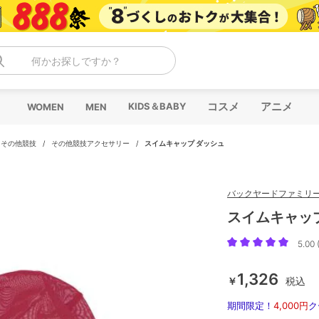
何かお探しですか？
コスメ
アニメ
KIDS＆BABY
WOMEN
MEN
/
その他競技
/
その他競技アクセサリー
/
スイムキャップ ダッシュ
バックヤードファミリ
スイムキャッ
5.00 
1,326
￥
税込
期間限定！
4,000円
ク