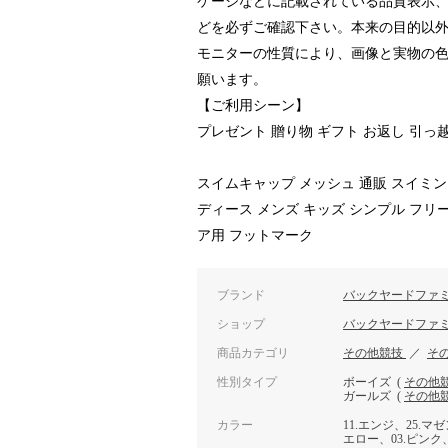
ケージなどに記載されている品質表示
どを必ずご確認下さい。本来の目的以
モニターの性質により、画像と実物の
願います。
【ご利用シーン】
プレゼント 贈り物 ギフト お返し 引っ
スイムキャップ メッシュ 通販 スイミン
ディース メンズ キッズ シンプル フリ
ア用 フットマーク
ブランド
バックヤードファ
ショップ
バックヤードファ
商品カテゴリ
その他競技
／
そ
性別タイプ
ボーイズ
(
その他
ガールズ
(
その他
カラー
11.エンジ、25.マ
エロー、03.ピンク、