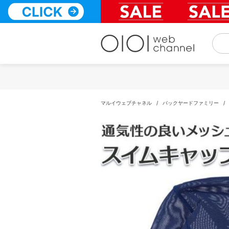
コ
ン
テ
ン
ツ
へ
ス
キ
ッ
プ
マルイウェブチャネル
/
バックヤードファミリー