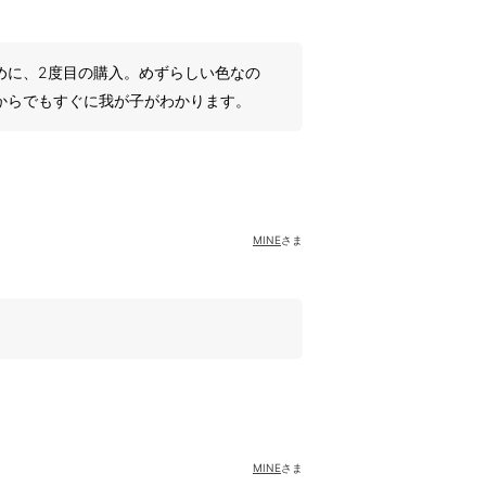
めに、2度目の購入。めずらしい色なの
からでもすぐに我が子がわかります。
MINE
さま
MINE
さま