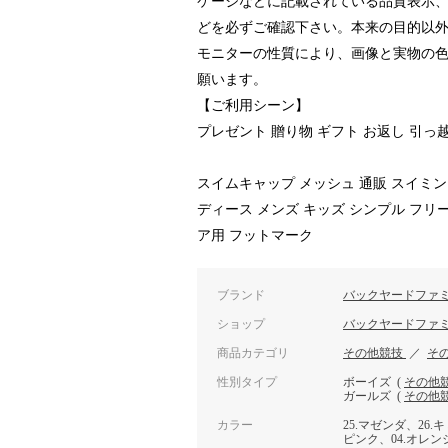
ケージなどに記載されている品質表示
どを必ずご確認下さい。本来の目的以
モニターの性質により、画像と実物の
願います。
【ご利用シーン】
プレゼント 贈り物 ギフト お返し 引っ
スイムキャップ メッシュ 通販 スイミン
ディース メンズ キッズ シンプル フリ
ア用 フットマーク
ブランド
バックヤードファ
ショップ
バックヤードファ
商品カテゴリ
その他競技
／
そ
性別タイプ
ボーイズ
(
その他
ガールズ
(
その他
カラー
25.マゼンダ、26.
ピンク、04.オレンジ