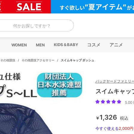
何かお探しですか？
コスメ
アニメ
KIDS＆BABY
WOMEN
MEN
/
その他競技
/
その他競技アクセサリー
/
スイムキャップ ダッシュ
バックヤードファミリ
スイムキャッ
5.00 
1,326
￥
税込
今すぐ使える
2,000円