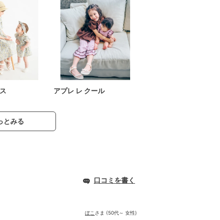
ス
アプレ レ クール
っとみる
口コミを書く
ぼこ
さま (50代～ 女性)