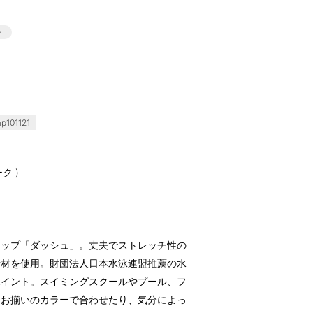
101121
ク )
ャップ「ダッシュ」。丈夫でストレッチ性の
素材を使用。財団法人日本水泳連盟推薦の水
ポイント。スイミングスクールやプール、フ
とお揃いのカラーで合わせたり、気分によっ