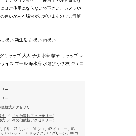
、アテンションタグ、ご使用上の注意事項な
外にはご使用にならないで下さい。カメラや
色の違いがある場合がございますのでご理解
越し祝い 新生活 お祝い 内祝い
グキャップ 大人 子供 水着 帽子 キャップ レ
ーサイズ プール 海水浴 水遊び 小学校 ジュニ
ミリー
ミリー
の他競技アクセサリー
競技
／
その他競技アクセサリー
)
競技
／
その他競技アクセサリー
)
キミドリ、27.ミント、01.シロ、02.イエロー、03.
、05.レッド、06.サックス、07.グリーン、08.コ