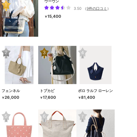
ウーヴン
3.50
（
9件の口コミ
）
15,400
￥
フェンネル
トプカピ
ポロ ラルフ ローレン
26,000
17,600
81,400
￥
￥
￥