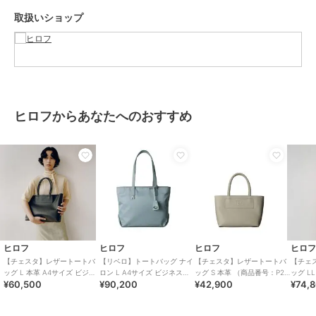
でも気負わずお持ちいただけます。
取扱いショップ
【素材】
牛革、クロームなめし、シュリンク型押し。
一枚でも伸びにくく、リッチな厚みが特徴の牛革を採用しています。
【シリーズについて】
裏地をつけず一枚革で仕上げられた軽量なシリーズ、「チェスタ」。
ヒロフからあなたへのおすすめ
シンプルなボディに映える革を編み込んで作られた細身のハンドル
は、デザインのアクセントになっています。
【気になるアイテムは『お気に入り登録』がおすすめです】
〈お気に入り登録とは〉
オンラインサイトの各アイテムにある「ハートマーク」をクリックし
て簡単に追加できます！
お気に入りアイテムが、在庫残りわずか・再入荷などキャンペーン対
象になった場合にお知らせいたします。
ヒロフ
ヒロフ
ヒロフ
ヒロ
【チェスタ】レザートートバ
【リベロ】トートバッグ ナイ
【チェスタ】レザートートバ
【チェ
※商品ご購入時にお渡しするお買上げ証明書にお取り扱い上のご注意
ッグ L 本革 A4サイズ ビジネ
ロン L A4サイズ ビジネスバ
ッグ S 本革 （商品番号：P25
ッグ L
¥60,500
¥90,200
¥42,900
¥74,
スバッグ ※WEB限定（商品番
ッグ（商品番号：P25-
－30530）
ネスバッ
とお手入れについての表示がございますのでよくお読みください。
号：P25－30500）
39316）
番号：P