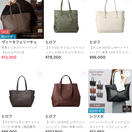
SALE
¥500ｸｰﾎﾟﾝ
ヴィータフェリーチェ
ヒロフ
ヒロフ
本革ビジネストートバッグ
【リベロ】ナイロン トートバ
【デュオCMH】レザートート
【aroco/アロコ】
ッグ L A4サイズ ビジネスバッ
バッグ L 本革 A4サイズ ビジ
¥13,200
¥79,200
¥99,000
グ（商品番号：P25-39314）
ネスバッグ（商品番号：P25-
35537）
¥200ｸｰﾎﾟﾝ
ヒロフ
ヒロフ
レジスタ
【ヴァローレ】レザートート
【パティオCMH】レザートー
トートバッグ レディース ビジ
バッグ M 本革（商品番号：
トバッグ L 2WAY 本革 A4サイ
ネストート スプリット レザー
¥86,900
¥107,800
¥12,650
P25-35313）
ズ ビジネスバッグ（商品番
牛床革