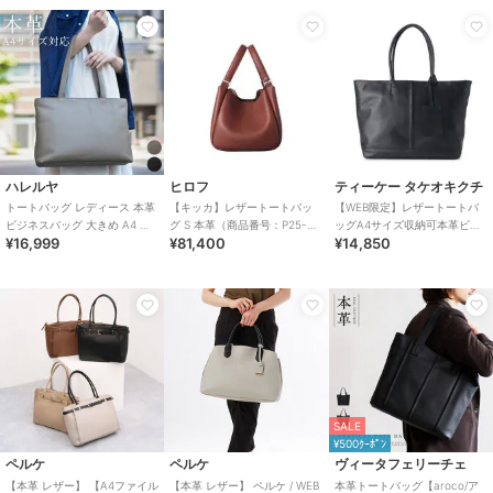
ハレルヤ
ヒロフ
ティーケー タケオキクチ
トートバッグ レディース 本革
【キッカ】レザートートバッ
【WEB限定】レザートートバ
ビジネスバッグ 大きめ A4 大
グ S 本革（商品番号：P25-
ッグA4サイズ収納可本革ビジ
¥16,999
¥81,400
¥14,850
容量 軽量 おしゃれ
35662）
ネス対応可
SALE
¥500ｸｰﾎﾟﾝ
ペルケ
ペルケ
ヴィータフェリーチェ
【本革 レザー】 【A4ファイル
【本革 レザー】 ペルケ / WEB
本革トートバッグ【aroco/ア