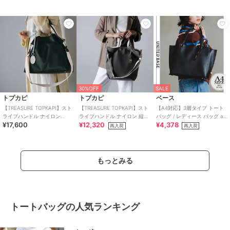
30%OFF
SALE
トプカピ
トプカピ
ベース
【TREASURE TOPKAPI】スト
【TREASURE TOPKAPI】スト
【A4対応】3層タイプ トート
ライプハンドル ナイロン
ライプハンドル ナイロン 縦型
バッグ / レディース バッグ a4
¥17,600
¥12,320
¥4,378
2way トートバッグ A4対応
2way トートバッグ A4
通勤 自立
再入荷
再入荷
もっとみる
トートバッグの人気ランキング