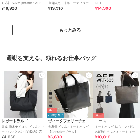
対応】ペルケ perche / WEB限
直営限定・牛革ユーティリテ
ロコ】
¥18,920
¥19,910
¥14,300
定牛革ソフトA4ベルトトート
ィA4・2wayトートバッグ
もっとみる
通勤を支える、頼れるお仕事バッグ
SALE
¥500ｸｰﾎﾟﾝ
SALE
レガートラルゴ
ヴィータフェリーチェ
エース
肩楽 撥水ナイロン ビジネス ト
大容量ビジネストートバッグ
トートバッグ 13.3インチPC
ートバッグ A4・PC収納対応
【Depral/デプラル】
A4収納 ビジネストート エース
¥4,950
¥6,600
¥10,010
軽量 肩楽シリーズ
ACE WRT-505