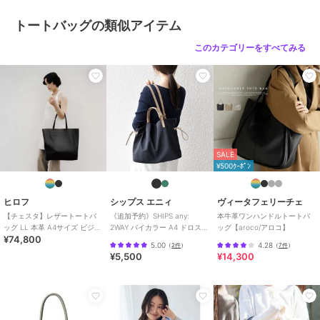
※照明の関係により、実際よりも色味が違って見える場合がありま
トートバッグの類似アイテム
す。また、パソコン・スマ
重量:約565g(サンプルサイズ)
このカテゴリーをすべてみる
ブランド
ヒロフ
ショップ
ヒロフ
商品カテゴリ
バッグ
／
トートバッグ
SALE
性別タイプ
レディース
¥500ｸｰﾎﾟﾝ
バッグ
／
トートバッグ
カラー
ジャスミン（５０１）、ブラック
ヒロフ
シップス エニィ
ヴィータフェリーチェ
（０１９）、ライトグレー（０１
【チェスタ】レザートートバ
《追加予約》SHIPS any:
本牛革ワンハンドルトートバ
１）、シルバー（００６）、ダー
ッグ LL 本革 A4サイズ ビジネ
2WAY バイカラー A4 ドロスト
ッグ【aroco/アロコ】
クブラウン（０４３）、タイドブ
¥74,800
スバッグ ※WEB限定（商品番
トート バッグ
5.00
4.28
（
2件
）
（
7件
）
ルー（７９６）、タンジェリン
号：P25－30630）
¥5,500
¥14,300
（３６５）、ミルキーウェイ（２
８０）、メレンゲ（３０４）、ブ
ルーエンバー（３９７）、ポター
ジュ（９１２）