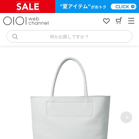
コ
ン
テ
ン
ツ
へ
何かお探しですか？
ス
キ
ッ
プ