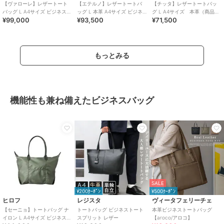
【ヴァローレ】レザートート
【エテルノ】レザートートバ
【チッタ】レザートートバッ
バッグ L A4サイズ ビジネスバ
ッグ L 本革 A4サイズ ビジネ
グ L A4サイズ 本革（商品番
¥99,000
¥93,500
¥71,500
ッグ本革（商品番号：P25-
スバッグ（商品番号：P25-
号：P25‐35552）
35314）
20421）
もっとみる
機能性も兼ね備えたビジネスバッグ
SALE
¥200ｸｰﾎﾟﾝ
¥500ｸｰﾎﾟﾝ
ヒロフ
レジスタ
ヴィータフェリーチェ
【セーニョ】トートバッグ ナ
トートバッグ ビジネストート
本革ビジネストートバッグ
イロン L A4サイズ ビジネスバ
スプリット レザー
【aroco/アロコ】