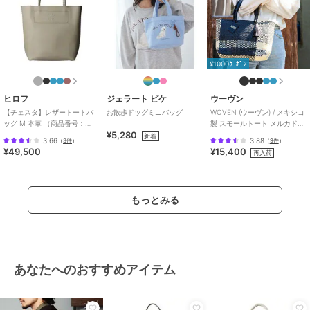
サイズ
０３
素材
牛革（型押し）
商品のお取り扱い方法
¥1000ｸｰﾎﾟﾝ
特徴
バッグ
本革
/
大(幅31～45cm以下)
/
カジ
ュアル
/
軽量 700ｇ以下
/
Ａ４収
ヒロフ
ジェラート ピケ
ウーヴン
納可
【チェスタ】レザートートバ
お散歩ドッグミニバッグ
WOVEN (ウーヴン) / メキシコ
ッグ M 本革 （商品番号：
製 スモールトート メルカドバ
¥5,280
P25-30008）
ッグ かごバッグ
トートバッグ
新着
3.66
3.88
（
3件
）
（
9件
）
¥49,500
¥15,400
本革
/
大(幅31～45cm以下)
/
カジ
再入荷
ュアル
/
軽量 700ｇ以下
/
Ａ４収
納可
もっとみる
原産国
日本製
あなたへのおすすめアイテム