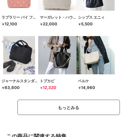
ラブラリー バイ フェイラー
マーガレット・ハウエル アイデア
シップス エニィ
12,100
22,000
5,500
￥
￥
￥
ジャーナルスタンダード レサージュ
トプカピ
ペルケ
63,800
12,320
14,960
￥
￥
￥
もっとみる
この商品に関連する特集