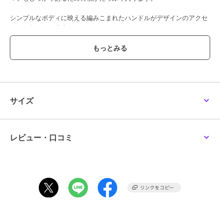
シンプルなボディに映える編みこまれたハンドルがデザインのアクセ
ントになっています。
裏地がなく一枚革で作られているためとても軽量。
ハンドルや内ポケットの取り付け方は、一枚革ならではの工夫がされ
ています。
カラーバリエーションが豊富にあるため、気軽にコーディネートのポ
イントとして楽しんでいただけます。
色違いでいくつか持っておくのもおすすめです。
サイズ
サイズ違いで【チェスタ】レザートートバッグ M 本革 （商品番号：
P25-30008）もご用意しております。
レビュー・口コミ
●ポケット数：内側×1
●裏地無し
【おすすめのご使用シーン】
たくさんの荷物が入る大きめトートは、A4サイズにも対応しているた
め通勤や通学、1泊の旅行、習い事やマザーズバッグなどあらゆるシ
ーンで大活躍。
鞄本体の容量も600g以下と軽量なため、荷物が少ない日のお出かけ