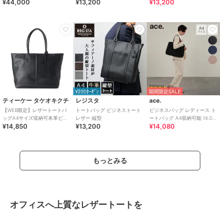
¥44,000
¥13,200
¥13,200
ッグ（商品番号：P25－
39642）
¥200ｸｰﾎﾟﾝ
期間限定SALE
ティーケー タケオキクチ
レジスタ
ace.
【WEB限定】レザートートバ
トートバッグ ビジネストート
ビジネスバッグ レディース ト
ッグA4サイズ収納可本革ビジ
レザー 縦型
ートバッグ A4収納可能 14.0イ
¥14,850
¥13,200
¥14,080
ネス対応可
ンチ ace. エセンシア
もっとみる
オフィスへ上質なレザートートを