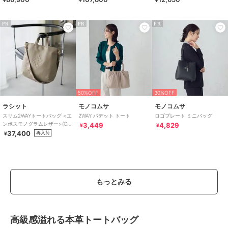
号：P25-35513）
PR
PR
PR
50%OFF
30%OFF
ラシット
モノコムサ
モノコムサ
スリム2WAYトートバッグ <エ
2WAY パデット トート
ロゴプレート ミニバッグ
ンボスモノグラムレザー>(CE-
3,449
4,829
¥
¥
1611)
37,400
再入荷
¥
もっとみる
高級感溢れる本革トートバッグ