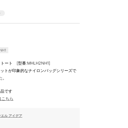
NH1
 トート [型番:MHLH2NH1]
ケットが印象的なナイロンバッグシリーズで
た。
商品です
はこちら
エル アイデア