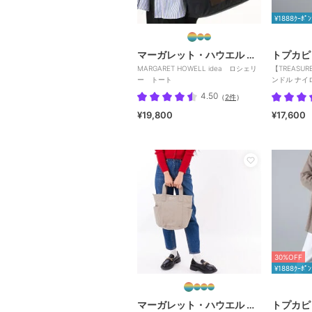
¥1888ｸｰﾎﾟﾝ
マーガレット・ハウエル アイデア
トプカピ
MARGARET HOWELL idea ロシェリ
【TREASU
ー トート
ンドル ナイロ
A4対応
4.50
（
2件
）
¥19,800
¥17,600
30%OFF
¥1888ｸｰﾎﾟﾝ
マーガレット・ハウエル アイデア
トプカピ