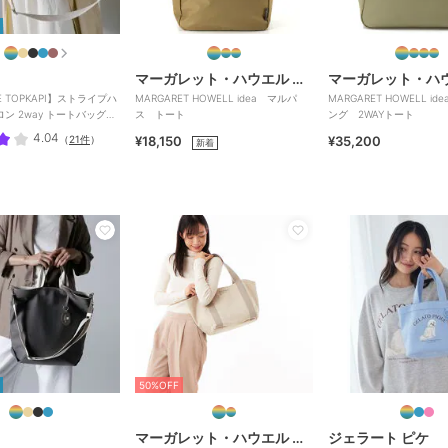
マーガレット・ハウエル アイデア
RE TOPKAPI】ストライプハ
MARGARET HOWELL idea マルパ
MARGARET HOWELL i
ン 2way トートバッグ
ス トート
ング 2WAYトート
4.04
（
21件
）
¥18,150
¥35,200
新着
50%OFF
マーガレット・ハウエル アイデア
ジェラート ピケ