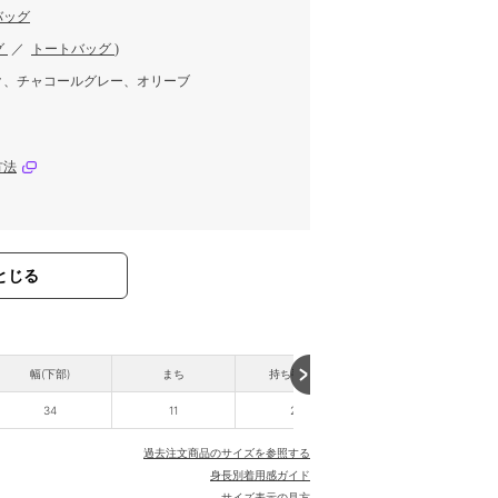
バッグ
グ
／
トートバッグ
)
ク、チャコールグレー、オリーブ
方法
とじる
幅(下部)
まち
持ち手高さ
重さ
34
11
22
370
過去注文商品のサイズを参照する
身長別着用感ガイド
サイズ表示の見方