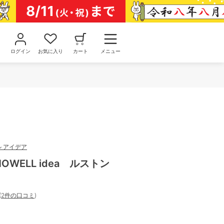
ログイン
お気に入り
カート
メニュー
 アイデア
 HOWELL idea ルストン
(
2件の口コミ
)