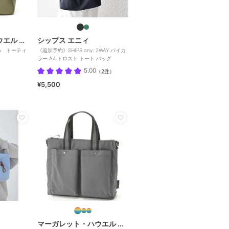
マーガレット・ハウエル アイデア
シップス エニィ
dea トーティ
《追加予約》SHIPS any: 2WAY バイカ
ラー A4 ドロスト トート バッグ
5.00
（
2件
）
¥5,500
マーガレット・ハウエル アイデア