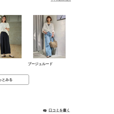
ブージュルード
っとみる
口コミを書く