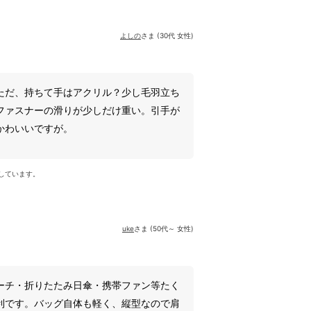
よしの
さま (30代 女性)
ただ、持ちて手はアクリル？少し毛羽立ち
ファスナーの滑りが少しだけ重い。引手が
かわいいですが。
しています。
uke
さま (50代～ 女性)
ーチ・折りたたみ日傘・携帯ファン等たく
利です。バッグ自体も軽く、縦型なので肩