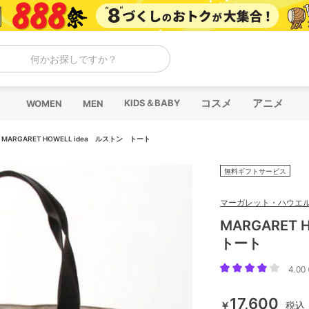
何かお探しですか？
コスメ
アニメ
KIDS＆BABY
WOMEN
MEN
/
MARGARET HOWELL idea ルストン トート
無料ギフトサービス
マーガレット・ハウエル
MARGARET
トート
4.00 
17,600
￥
税込