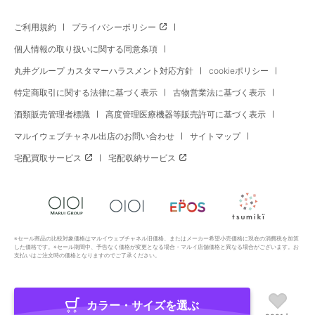
ご利用規約
プライバシーポリシー
個人情報の取り扱いに関する同意条項
丸井グループ カスタマーハラスメント対応方針
cookieポリシー
特定商取引に関する法律に基づく表示
古物営業法に基づく表示
酒類販売管理者標識
高度管理医療機器等販売許可に基づく表示
マルイウェブチャネル出店のお問い合わせ
サイトマップ
宅配買取サービス
宅配収納サービス
※セール商品の比較対象価格はマルイウェブチャネル旧価格、またはメーカー希望小売価格に現在の消費税を加算
した価格です。※セール期間中、予告なく価格が変更となる場合・マルイ店舗価格と異なる場合がございます。お
支払いはご注文時の価格となりますのでご了承ください。
カラー・サイズを選ぶ
Copyright All Rights Reserved. MARUI Co., Ltd