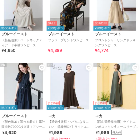
ショップ
ブルーイースト
商品カテゴリ
ワンピースドレス
／
ワンピース
性別タイプ
レディース
SALE
30%OFF
ワンピースドレス
／
ワンピース
¥500ｸｰﾎﾟﾝ
¥500ｸｰﾎﾟﾝ
¥500ｸｰﾎﾟﾝ
ブルーイースト
ブルーイースト
ブルーイースト
カラー
ベージュ(フルーツ)、アイボリー
《新色追加》ハートネックテ
フラワープリントワンピース
フロントシャーリングドッキ
(大花柄)、ミント(大花柄)、ブラッ
ィアード半袖ワンピース
ングワンピース
ク(大花柄)、ブラック(フルーツ)、
¥4,950
¥4,389
¥4,774
ブラック(レトロフラワー)、ブラ
ック(ハートドット)、ベージュ(ア
PR
PR
PR
ート花柄)、ブラウン(アート花
柄)、イエロー(麻調)、ブルー(麻
調)、ネイビー(麻調)、ブラウン(麻
調)
サイズ
M,L
まとめ割
まとめ割
素材
【プリント】ポリエステル100%
¥500ｸｰﾎﾟﾝ
¥200ｸｰﾎﾟﾝ
¥200ｸｰﾎﾟﾝ
【イエロー、ブルー】ポリエステ
ブルーイースト
コカ
コカ
ル100%
《新色追加 / 選べる着丈》累計
【通気性抜群・シワになりに
【西山茉希様着用】ライトエ
商品のお取り扱い方法
販売数70000枚突破！アソー
くい・乾燥機OK】ライトエン
ンボスマキシ丈ノースリーブ
ト柄ワンピース
ボスマキシロールアップワン
ワンピース 全4色 / シワになり
4,620
1,989
1,989
再入荷
¥
¥
¥
原産国
中国
ピース 全3色
にくい・速乾
2点以上で10%OFF
2点以上で10%OFF