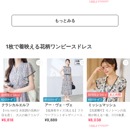
ワンピース
2点以上で10%OFF
もっとみる
1枚で着映える花柄ワンピースドレス
期間限定SALE
まとめ割
期間限定SALE
¥200ｸｰﾎﾟﾝ
¥1000ｸｰﾎﾟﾝ
¥888ｸｰﾎﾟﾝ
クラシカルエルフ
アー・ヴェ・ヴェ
ミッシュマッシュ
【mily bilet】水彩調の花柄が
【低身長サイズ/洗える】フラ
【洗濯機可】モノトーンの花
目を惹く、大人の袖フリルプ
ワープリントギャザーノース
柄が映える一枚。2026春夏新
¥6,818
¥9,889
¥8,038
リーツワンピース（半袖）
リーブワンピース
作 パイピングモノトーン花柄
ワンピース
2点以上で10%OFF