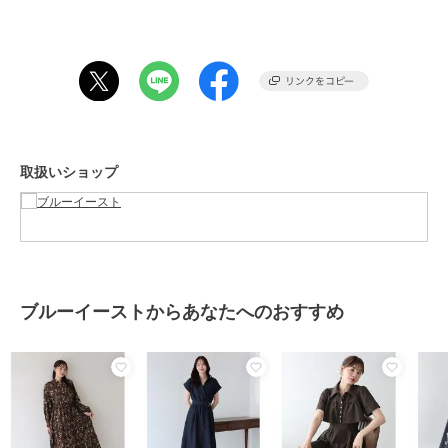
タイルアップ見えしてくれます。
デイリーからバカンスまで、お洒落を楽しませてくれる主力アイテム
です。
【STYLING】
1枚で着映えするワンピースは足元や小物で印象を変えて楽しめま
す。
ヒールを合わせてフェミニンに、
取扱いショップ
クリアサンダルやかごバッグなどの季節感のあるアイテムを合わせて
夏らしいコーディネートが◎
華やかな柄が、旅行やリゾート・海で映えるのでおすすめです。
【DETAIL】
ゴールド＆オフホワイトのボタン
スキッパーネックですっきり
ブルーイーストからあなたへのおすすめ
ティアードスカート
ウエスト紐付き
117cm/125cm着丈2サイズ展開
※M/Lは丈の違いのみです。
【M/L】
身幅：52/52