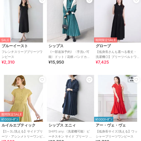
SALE
期間限定SALE
ブルーイースト
シップス
グローブ
フレンチスリーブプリーツワ
《一部追加予約》〈手洗い可
【低身長さんも選べる着丈・
ンピース
能〉ドット / 花柄 バンドカラ
洗濯機◎】プリーツベルトワ
¥2,310
¥15,950
¥7,425
ー サイド プリーツ ワンピース
ンピース
期間限定SALE
¥1000ｸｰﾎﾟﾝ
¥1000ｸｰﾎﾟﾝ
ルイルエブティック
シップス エニィ
アー・ヴェ・ヴェ
【S～3L/洗える】サイドプリ
SHIPS any:〈洗濯機可能〉ピ
【低身長サイズ/洗える】ワッ
ーツ・アシンメトリーワンピ
ーチスキン サイド プリーツ バ
シャープリーツワンピース