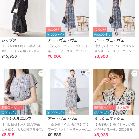
10%OFF
10%OFF
¥1000ｸｰﾎﾟﾝ
¥1000ｸｰﾎﾟﾝ
シップス
アー・ヴェ・ヴェ
アー・ヴェ・ヴェ
《一部追加予約》〈手洗い可
【洗える】フラワープリント
【洗える】フラワープリント
能〉ドット / 花柄 バンドカラ
ギャザーノースリーブワンピ
ギャザーノースリーブワンピ
¥15,950
¥8,900
¥8,900
ー サイド プリーツ ワンピース
ース
ース
期間限定SALE
まとめ割
期間限定SALE
¥200ｸｰﾎﾟﾝ
¥1000ｸｰﾎﾟﾝ
¥888ｸｰﾎﾟﾝ
クラシカルエルフ
アー・ヴェ・ヴェ
ミッシュマッシュ
【mily bilet】水彩調の花柄が
【低身長サイズ/洗える】フラ
【洗濯機可】モノトーンの花
目を惹く、大人の袖フリルプ
ワープリントギャザーノース
柄が映える一枚。2026春夏新
¥6,818
¥9,889
¥8,038
リーツワンピース（半袖）
リーブワンピース
作 パイピングモノトーン花柄