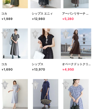
コカ
シップス エニィ
アーバンリサーチ サニーレーベル
1,989
12,980
5,280
￥
￥
￥
コカ
シップス
オペークドットクリップ
1,690
13,970
4,950
￥
￥
￥