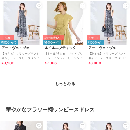
10%OFF
期間限定SALE
10%OFF
¥1000ｸｰﾎﾟﾝ
¥1000ｸｰﾎﾟﾝ
¥1000ｸｰﾎﾟﾝ
アー・ヴェ・ヴェ
ルイルエブティック
アー・ヴェ・ヴェ
【洗える】フラワープリント
【S～3L/洗える】サイドプリ
【洗える】フラワープリント
ギャザーノースリーブワンピ
ーツ・アシンメトリーワンピ
ギャザーノースリーブワンピ
¥8,900
¥7,366
¥8,900
ース
ース
ース
もっとみる
華やかなフラワー柄ワンピースドレス