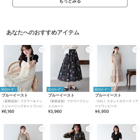
もっとみる
随時再入荷していますので、お気に入り登録して頂くと再入荷情報が
GET出来ます。
[ ブランドのお気に入り登録 ]
新商品の発売や再入荷、タイムセールやクーポン発行のお知らせなど
あなたへのおすすめアイテム
BLUEEASTのお得な情報を受け取ることができます。ぜひご登録くだ
さい♪
・生産時期により、色、サイズ、デザイン、素材の質感等が多少変更
される場合がございます。
・モデル着用画像は撮影環境により実物の色と異なって見える場合が
ございます。
商品のみの画像が実際の商品に近いお色味となっておりますのでご
¥500ｸｰﾎﾟﾝ
¥500ｸｰﾎﾟﾝ
¥500ｸｰﾎﾟﾝ
確認ください。
ブルーイースト
ブルーイースト
ブルーイースト
・ご覧の端末のモニター環境や照明によっては実物の色味と異なって
《新柄追加》フラワー＆ドッ
《新柄追加》フラワープリン
《M/L》スタンドカラーティア
見える場合がございます。
トシャーリングキャミワンピ
トスカート
ードワンピース
・その他のご注意点は取扱い表示タグをご確認ください。
¥6,160
¥3,960
¥4,950
ース
ブランド
ブルーイースト