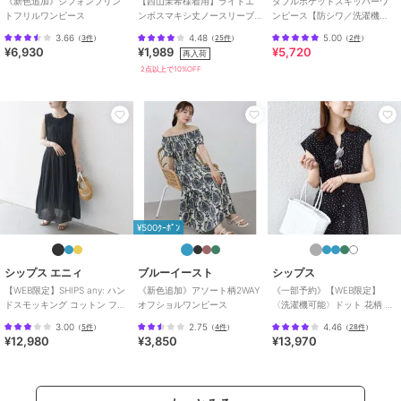
《新色追加》シフォンプリン
【西山茉希様着用】ライトエ
ダブルポケットスキッパーワ
トフリルワンピース
ンボスマキシ丈ノースリーブ
ンピース【防シワ／洗濯機
＜プリント＞アソート柄のプリントがされたポリエステル素材
ワンピース 全4色 / シワになり
OK】《XS～3L／6col》
3.66
4.48
5.00
（
3件
）
（
25件
）
（
2件
）
にくい・速乾
¥6,930
¥1,989
¥5,720
※プリントは裁断位置によって個体差があります。
再入荷
※ライトカラーは透ける可能性がございますので、同系色のぺチコー
2点以上で10%OFF
トやスキントーンのインナーの着用をおすすめします。
厚さ：薄手
透け感：淡色は若干あり
伸縮性：なし
裏地：なし
ファスナー：なし
¥500ｸｰﾎﾟﾝ
ポケット：なし
＜価格改定のお知らせ＞
シップス エニィ
ブルーイースト
シップス
2026/1/14より各種原材料の高騰により価格改定をさせていただきま
【WEB限定】SHIPS any: ハン
《新色追加》アソート柄2WAY
《一部予約》【WEB限定】
す。
ドスモッキング コットン フレ
オフショルワンピース
〈洗濯機可能〉ドット 花柄 サ
ア ノースリーブ ワンピース
イド プリーツ フレンチスリー
ご了承くださいますよう、お願い申し上げます。
3.00
2.75
4.46
（
5件
）
（
4件
）
（
28件
）
ブ ワンピース
¥12,980
¥3,850
¥13,970
[ 商品のお気に入り登録 ]
完売カラーの再入荷通知や、値下げのお知らせ、ラスト１点の通知な
どが受け取ることができます。