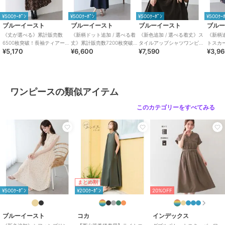
肩幅：41/41
着丈：117/125
¥500ｸｰﾎﾟﾝ
¥500ｸｰﾎﾟﾝ
¥500ｸｰﾎﾟﾝ
¥500ｸｰ
そで丈：17.5/17.5
ブルーイースト
ブルーイースト
ブルーイースト
ブル
《丈が選べる》累計販売数
《新柄ドット追加 / 選べる着
《新色追加 / 選べる着丈》ス
《新柄
モデル身長：167cm
6500枚突破！長袖ティアード
丈》累計販売数7200枚突破！
タイルアップシャツワンピー
トスカ
¥5,170
¥6,600
¥7,590
¥3,9
ワンピース
カシュクールシャツワンピー
ス
ス
※MとLは丈のみの違いとなります。
■素材■
ワンピースの類似アイテム
【プリント】ポリエステル100%
【イエロー、ブルー】ポリエステル100%
このカテゴリーをすべてみる
■生地■
触るとひんやりする接触冷感素材
肌に触れた瞬間のひんやり感が心地良い接触冷感機能で暑い季節にも
ピッタリです。
(生地品質検査において接触冷感性評価の合格地0.100(W/cm2)以上を
取得しています。)
まとめ割
¥500ｸｰﾎﾟﾝ
¥200ｸｰﾎﾟﾝ
20%OFF
＜RENEWAL＞
・プリント生地もシワが気になりにくいポリエステル素材に変更しま
した。
ブルーイースト
コカ
インデックス