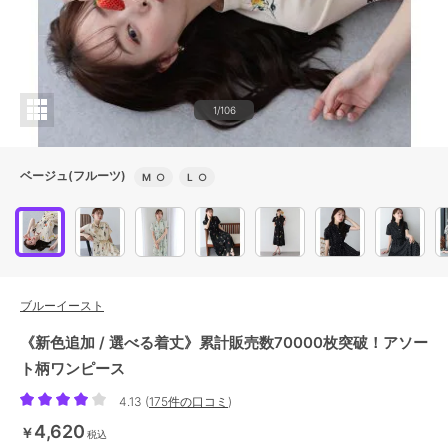
1/106
ベージュ(フルーツ)
M
○
L
○
ブルーイースト
《新色追加 / 選べる着丈》累計販売数70000枚突破！アソー
ト柄ワンピース
4.13
(
175件の口コミ
)
4,620
￥
税込