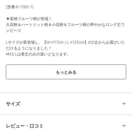
[型番:8-1760-1]
★新柄フルーツ柄が登場！
大花柄＆ハートドット柄＆小花柄＆フルーツ柄の華やかなロング丈ワ
ンピース
Lサイズが新登場し、【M→117cm / L→125cm】の2丈からお選びいた
だけるようになりました！
※MとLは着丈のみの違いとなります。
【POINT】
シーズンムード盛り上げる華やかな大花柄や、女性らしく優しい印象
の花柄。
さわやかなフルーツ柄から大人フェミニンなハートドット柄、レトロ
なフラワードット柄まで
大人の女性に似合う様々な柄とカラーをご用意しました。
総柄で存在感があり、一枚で華やかに着映えします。
サイズ
ネックはスキッパーデザインで顔周りをすっきりとシャープな印象
に。
ウエストドロストデザインなので、そのままで着てリラクシーに、
レビュー・口コミ
紐をループに通してきゅっと結べば女性らしいシルエットになり、ス