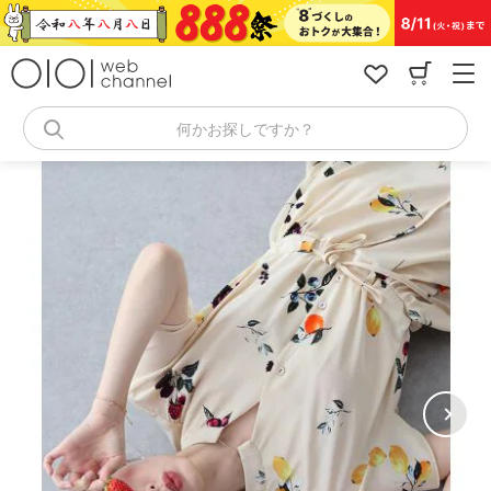
コ
ン
テ
ン
ツ
へ
何かお探しですか？
ス
キ
ッ
プ