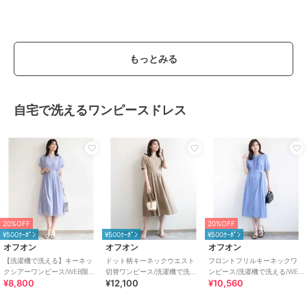
もっとみる
自宅で洗えるワンピースドレス
20%OFF
20%OFF
¥500ｸｰﾎﾟﾝ
¥500ｸｰﾎﾟﾝ
¥500ｸｰﾎﾟﾝ
オフオン
オフオン
オフオン
【洗濯機で洗える】キーネッ
ドット柄キーネックウエスト
フロントフリルキーネックワ
クシアーワンピース/WEB限定
切替ワンピース/洗濯機で洗え
ンピース/洗濯機で洗える/WEB
¥8,800
¥12,100
¥10,560
サイズあり
る/WEB限定サイズあり
限定サイズあり