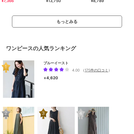
¥7,366
¥13,750
¥8,789
ース
ンドカラー シャツ ワンピース
もっとみる
ワンピースの人気ランキング
ブルーイースト
4.00
（
175件の口コミ
）
4,620
￥