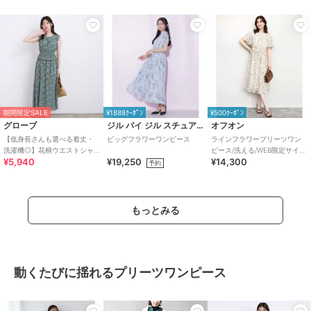
期間限定SALE
¥1888ｸｰﾎﾟﾝ
¥500ｸｰﾎﾟﾝ
グローブ
ジル バイ ジル スチュアート
オフオン
【低身長さんも選べる着丈・
ビッグフラワーワンピース
ラインフラワープリーツワン
洗濯機◎】花柄ウエストシャ
ピース/洗える/WEB限定サイズ
¥5,940
¥19,250
¥14,300
ーリングワンピース
あり
予約
もっとみる
動くたびに揺れるプリーツワンピース