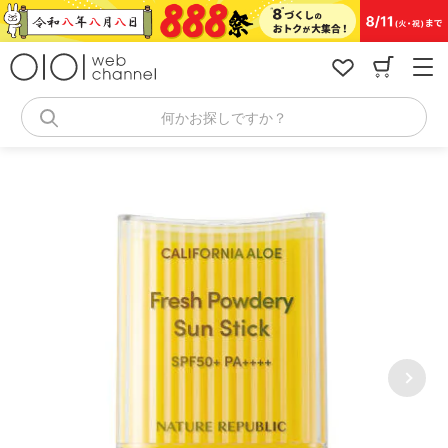
コ
ン
テ
ン
ツ
へ
何かお探しですか？
ス
キ
ッ
プ