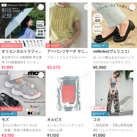
期間限定SALE
35%OFF
¥888ｸｰﾎﾟﾝ
オリエンタルトラフィック
アーバンリサーチ サニーレーベル
velikoko(ヴェリココ）
遮光率100％ 自動開閉 男女兼
フロントフリルプルオーバー
ゆったり幅もある2wayパンプ
用【26春夏新作】ワンタッチ
ス(3.0cmヒール)[19.5~27cm]
¥1,991
¥3,575
¥6,990
晴雨兼用 折りたたみ傘 /G-
ラクチンきれいシューズ
0601
まとめ割
期間限定SALE
¥500ｸｰﾎﾟﾝ
¥200ｸｰﾎﾟﾝ
モズ
オルビス
コカ
【moz人気No.1サンダル】
エッセンスインヘアミルク
＼新色登場／【西山茉希様着
〔軽量〕厚底で美脚＆歩きや
つめかえ用
用】ウェーブプリーツパンツ
¥3,190
¥1,100
¥1,690
すい！疲れにくいフィット感
全12色 / セルフカット可能