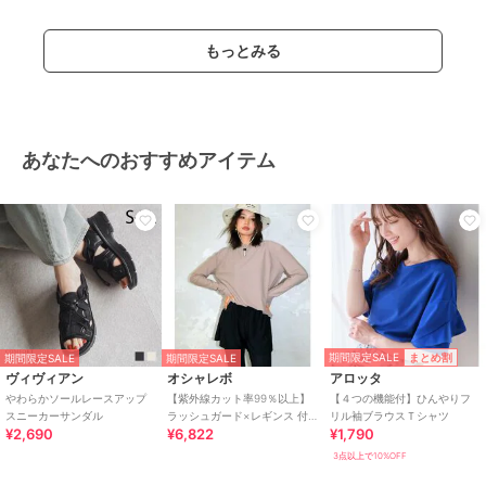
もっとみる
あなたへのおすすめアイテム
期間限定SALE
まとめ割
期間限定SALE
期間限定SALE
ヴィヴィアン
オシャレボ
アロッタ
やわらかソールレースアップ
【紫外線カット率99％以上】
【４つの機能付】ひんやりフ
スニーカーサンダル
ラッシュガード×レギンス 付
リル袖ブラウスＴシャツ
¥2,690
¥6,822
¥1,790
き タンキニ
3点以上で10%OFF