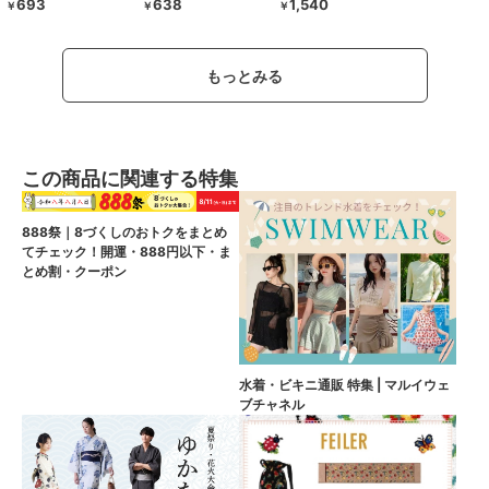
693
638
1,540
￥
￥
￥
もっとみる
この商品に関連する特集
888祭｜8づくしのおトクをまとめ
てチェック！開運・888円以下・ま
とめ割・クーポン
水着・ビキニ通販 特集 | マルイウェ
ブチャネル