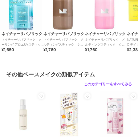
その他ベースメイク
韓国コスメ
/
UV対策
原産国
韓国
ネイチャーリパブリック
ネイチャーリパブリック
ネイチャーリパブリック
ネイ
ネイチャーリパブリック ク
ネイチャーリパブリック メ
ネイチャーリパブリック メ
NATUR
ーリング アロエUVスティッ
ルティングスティック シェ
ルティングスティック クリ
C デイ
¥1,650
¥1,760
¥1,760
¥2,3
ク(数量限定)（韓国コスメ）
ーディングアッシュジンジャ
ームチーク ラベンダーバタ
国コスメ
ー（韓国コスメ）
ー（韓国コスメ）
その他ベースメイクの類似アイテム
このカテゴリーをすべてみる