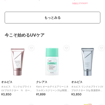
のスポーツサンダル
2点以上で10%OFF
もっとみる
今こそ始めるUVケア
オルビス
クレアス
オルビス
オルビス リンクルブライト
Klairs オールデイエアリーミネ
オルビス リンクルブライトUV
UVプロテクター N ローズ
ラルサンスクリーン35g(韓国
プロテクター 50g 医薬部外品
¥3,850
¥1,899
¥3,850
50g 医薬部外品（顔用日焼け
コスメ)
（顔用日焼け止め）
止め）