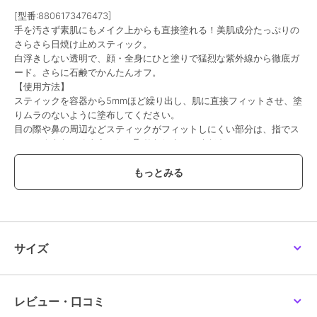
[型番:8806173476473]
手を汚さず素肌にもメイク上からも直接塗れる！美肌成分たっぷりの
さらさら日焼け止めスティック。
白浮きしない透明で、顔・全身にひと塗りで猛烈な紫外線から徹底ガ
ード。さらに石鹸でかんたんオフ。
【使用方法】
スティックを容器から5mmほど繰り出し、肌に直接フィットさせ、塗
りムラのないように塗布してください。
目の際や鼻の周辺などスティックがフィットしにくい部分は、指でス
ティックをなでるようにして取りなじませてください。
効果的にご使用いただくために、こまめに塗り直し、汗をかいた肌は
汗をふき取ってからご使用ください。
【全成分】
ジ（カプリル／カプリン酸）ＢＧ、ポリエチレン、ジメチコン、オク
トクリレン、（ビニルジメチコン／メチコンシルセスキオキサン）ク
ロスポリマー、シリカ、メタクリル酸メチルクロスポリマー、メトキ
シケイヒ酸エチルヘキシル、エチルヘキサン酸セチル、炭酸ジカプリ
サイズ
リル、サリチル酸エチルヘキシル、ジエチルアミノヒドロキシベンゾ
イル安息香酸ヘキシル、ビスエチルヘキシルオキシフェノールメトキ
シフェニルトリアジン、酢酸トコフェロール、オゾケライト、アロエ
葉エキス、ブッソウゲ花／葉エキス、ヤエヤマアオキエキス、海水、
レビュー・口コミ
水、エチルヘキシルグリセリン、BG、ペンチレングリコール、１，２