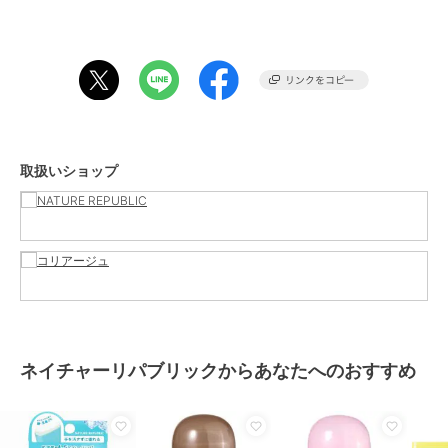
－ヘキサンジオール、カプリリルグリコール、ビサボロール、ラウリ
ルＰＥＧ－９ポリジメチルシロキシエチルジメチコン、デヒドロ酢
酸 、トコフェロール、フェノキシエタノール、香料
この商品は、不良品のみ返品を承ります
ブランド
ネイチャーリパブリック
取扱いショップ
ショップ
NATURE REPUBLIC
／
コリアー
ジュ
商品カテゴリ
ベースメイク
／
その他ベースメ
イク
性別タイプ
レディース
ベースメイク
／
その他ベースメ
イク
カラー
**
ネイチャーリパブリックからあなたへのおすすめ
サイズ
24g
特徴
ベースメイク
韓国コスメ
/
UV対策