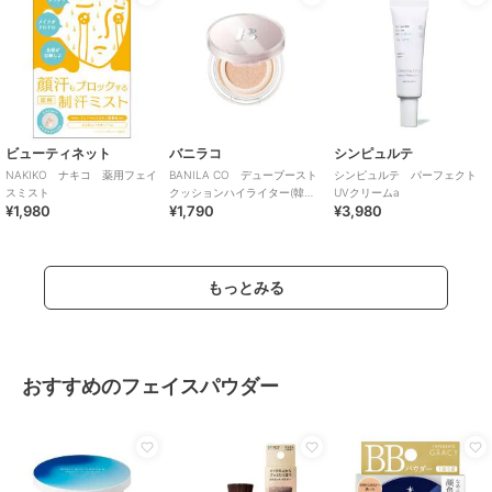
ビューティネット
バニラコ
シンピュルテ
NAKIKO ナキコ 薬用フェイ
BANILA CO デューブースト
シンピュルテ パーフェクト
スミスト
クッションハイライター(韓国
UVクリームa
¥1,980
¥1,790
¥3,980
コスメ)
もっとみる
おすすめのフェイスパウダー