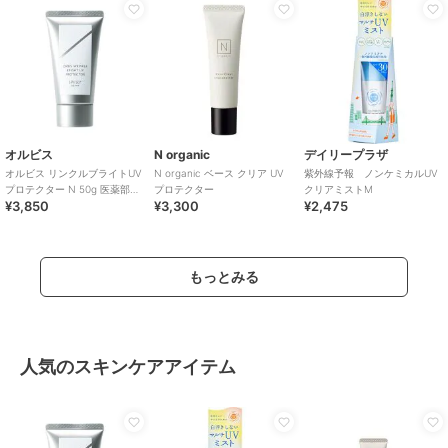
オルビス
N organic
デイリープラザ
オルビス リンクルブライトUV
N organic ベース クリア UV
紫外線予報 ノンケミカルUV
プロテクター N 50g 医薬部外
プロテクター
クリアミストM
¥3,850
¥3,300
¥2,475
品（顔用日焼け止め）
もっとみる
人気のスキンケアアイテム