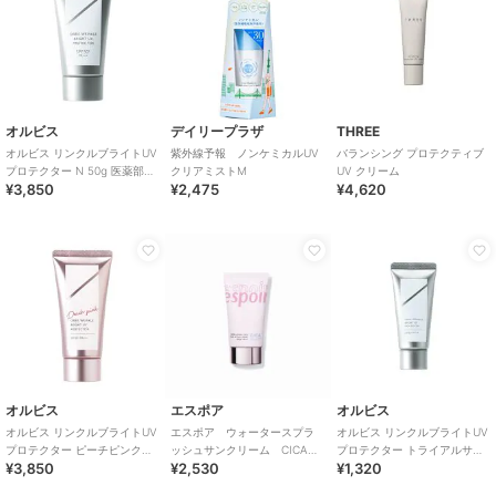
オルビス
デイリープラザ
THREE
オルビス リンクルブライトUV
紫外線予報 ノンケミカルUV
バランシング プロテクティブ
プロテクター N 50g 医薬部外
クリアミストM
UV クリーム
¥3,850
¥2,475
¥4,620
品（顔用日焼け止め）
オルビス
エスポア
オルビス
オルビス リンクルブライトUV
エスポア ウォータースプラ
オルビス リンクルブライトUV
プロテクター ピーチピンク
ッシュサンクリーム CICAト
プロテクター トライアルサイ
¥3,850
¥2,530
¥1,320
50g 医薬部外品 （顔用日焼け
ーンアップ（韓国コスメ）
ズ 15g 医薬部外品 （顔用日焼
止め）
け止め）