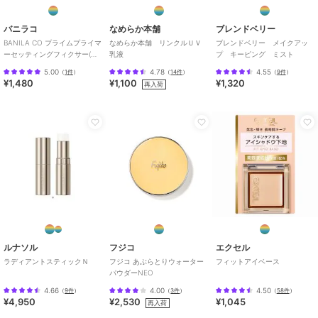
バニラコ
なめらか本舗
ブレンドベリー
BANILA CO プライムプライマ
なめらか本舗 リンクルＵＶ
ブレンドベリー メイクアッ
ーセッティングフィクサー(韓
乳液
プ キーピング ミスト
国コスメ)
5.00
4.78
4.55
（
1件
）
（
14件
）
（
9件
）
¥1,480
¥1,100
¥1,320
再入荷
ルナソル
フジコ
エクセル
ラディアントスティックＮ
フジコ あぶらとりウォーター
フィットアイベース
パウダーNEO
4.66
4.00
4.50
（
9件
）
（
3件
）
（
58件
）
¥4,950
¥2,530
¥1,045
再入荷