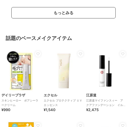
もっとみる
話題のベースメイクアイテム
デイリープラザ
エクセル
江原道
スキンヒーロー ポアシーラ
エクセル プロテクティブ ＵＶ
江原道マイファンスィー ア
ークリーム
エッセンス
クアファンデーション イル
¥990
¥1,540
¥2,475
ミネーターIL00（ホワイト）