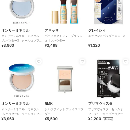
オンリーミネラル
アネッサ
グレイシィ
オンリーミネラル ミネラル
パーフェクトＵＶ ブラッシ
エッセンスパウダーＢＢ 2
UVパウダーS クールコンフ
ュオンパウダー
¥3,960
¥3,498
¥1,320
ォート EX02 アイスブルー
オンリーミネラル
RMK
プリマヴィスタ
オンリーミネラル ミネラル
シルクフィット フェイスパウ
プリマヴィスタ セバムオ
UVパウダーS クールコンフ
ダー
フ クリアキープパウダー
¥3,960
¥5,500
¥2,200
ォート EX01 ナチュラル
再入荷