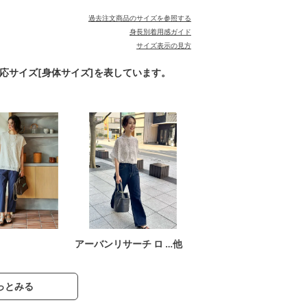
過去注文商品のサイズを参照する
身長別着用感ガイド
サイズ表示の見方
対応サイズ[身体サイズ]を表しています。
アーバンリサーチ ロ …他
っとみる