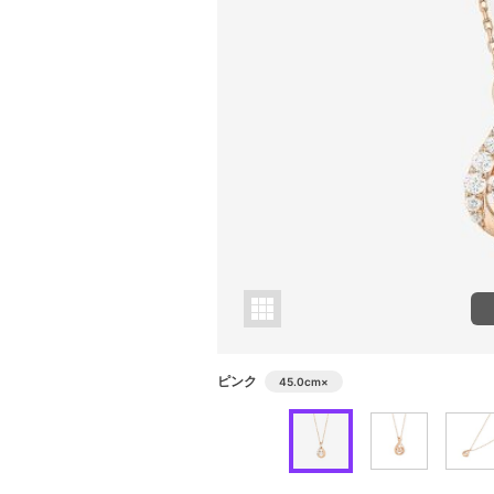
ピンク
45.0cm
×