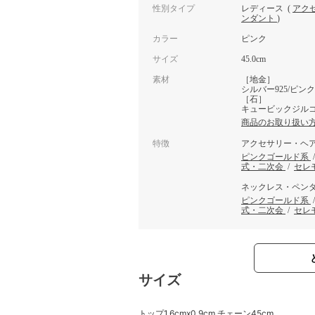
性別タイプ
レディース
(
アク
ンダント
)
カラー
ピンク
サイズ
45.0cm
素材
［地金］
シルバー925/ピン
［石］
キュービックジル
商品のお取り扱い
特徴
アクセサリー・ヘ
ピンクゴールド系
式・二次会
/
セレ
ネックレス・ペン
ピンクゴールド系
式・二次会
/
セレ
サイズ
トップ1.6cmx0.9cm チェーン45cm