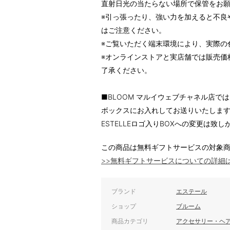
直射日光の当たらない場所で保管をお
※引っ張ったり、強い力を加えると不良
はご注意ください。
※ご覧いただく端末環境により、実際の
※オンラインストアと実店舗では販売価
了承ください。
■BLOOM マルイウェブチャネル店で
ボックスにお入れしてお送りいたしま
ESTELLEロゴ入りBOXへの変更は
この商品は無料ギフトサービスの対象
>>無料ギフトサービスについての詳細
ブランド
エステール
ショップ
ブルーム
商品カテゴリ
アクセサリー・ヘ