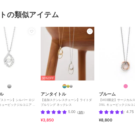
トの類似アイテム
30%OFF
ル
アンタイトル
ブルーム
ストーン】シルバー ロジ
【追加ステンレスチェーン】ライトダ
【WEB限定】サージカル
キュービックジルコニア ネ
ブルリング ネックレス
316L キュービックジルコ
クレス（レディース）
5.00
4.75
（
3件
）
¥3,850
¥8,800