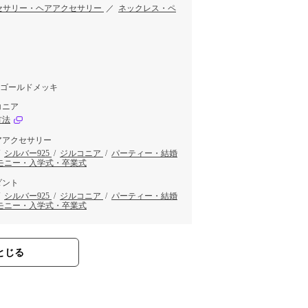
セサリー・ヘアアクセサリー
／
ネックレス・ペ
クゴールドメッキ
コニア
方法
アアクセサリー
/
シルバー925
/
ジルコニア
/
パーティー・結婚
モニー・入学式・卒業式
ダント
/
シルバー925
/
ジルコニア
/
パーティー・結婚
モニー・入学式・卒業式
とじる