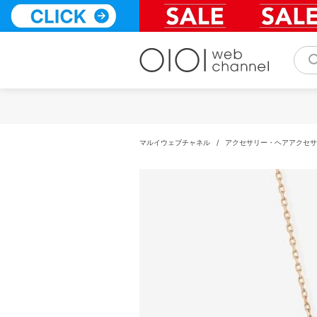
コ
ン
テ
ン
ツ
へ
ス
キ
ッ
プ
マルイウェブチャネル
/
アクセサリー・ヘアアクセサ