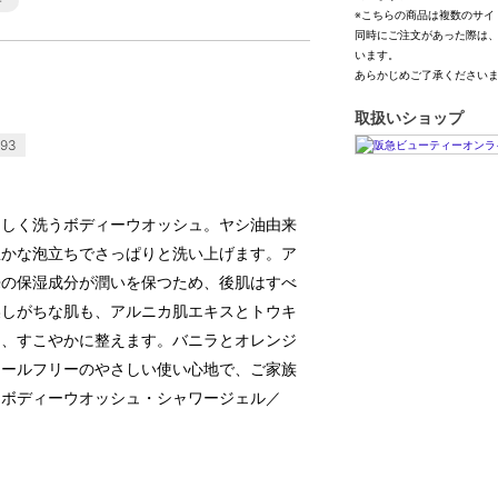
※こちらの商品は複数のサイ
同時にご注文があった際は
います。
あらかじめご了承ください
取扱いショップ
93
さしく洗うボディーウオッシュ。ヤシ油由来
豊かな泡立ちでさっぱりと洗い上げます。ア
来の保湿成分が潤いを保つため、後肌はすべ
燥しがちな肌も、アルニカ肌エキスとトウキ
り、すこやかに整えます。バニラとオレンジ
ノールフリーのやさしい使い心地で、ご家族
＜ボディーウオッシュ・シャワージェル／