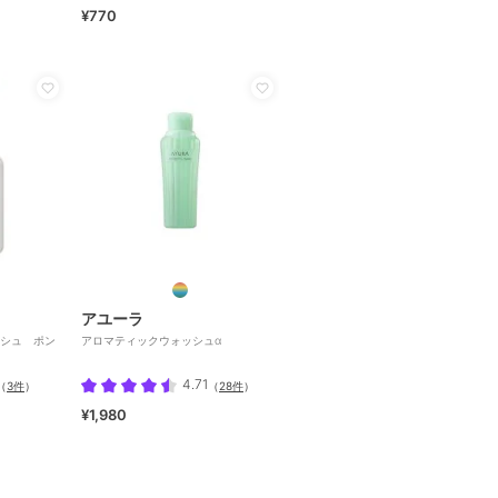
¥770
アユーラ
シュ ポン
アロマティックウォッシュα
4.71
（
3件
）
（
28件
）
¥1,980