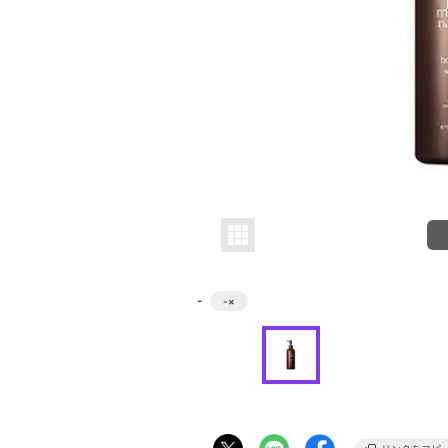
-
-
×