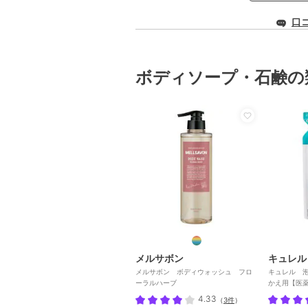
口
ボディソープ・石鹸の
メルサボン
キュレル
メルサボン ボディウォッシュ フロ
キュレル 
ーラルハーブ
かえ用【医
4.33
（
3件
）