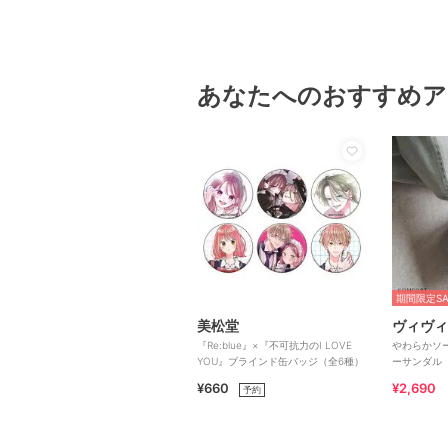
あなたへのおすすめア
期間限定SA
美松堂
ヴィヴィ
『Re:blue』×『不可抗力のI LOVE
やわらかソ
YOU』ブラインド缶バッジ（全6種）
ーサンダル
¥660
¥2,690
予約