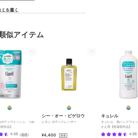
コミを書く
類似アイテム
シー・オー・ビゲロウ
キュレル
泡ボディウォッシュ つめ
レモン ボディクレンザー
キュレル 泡ハンドウォッ
薬部外品】
かえ用【医薬部外品】
4.68
4.66
（
45件
）
¥4,400
新着