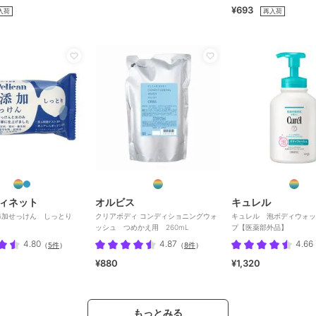
¥693
入荷
再入荷
ィネット
オルビス
キュレル
添加せっけん しっとり
クリアボディ コンディショニングウォ
キュレル 泡ボディウォッ
ッシュ つめかえ用 260mL
プ【医薬部外品】
4.80
4.87
4.66
（
5件
）
（
8件
）
¥880
¥1,320
もっとみる