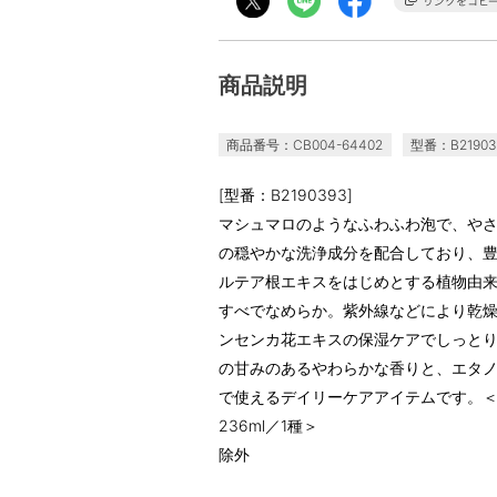
商品説明
商品番号：CB004-64402
型番：B21903
[型番：B2190393]
マシュマロのようなふわふわ泡で、や
の穏やかな洗浄成分を配合しており、
ルテア根エキスをはじめとする植物由
すべでなめらか。紫外線などにより乾
ンセンカ花エキスの保湿ケアでしっと
の甘みのあるやわらかな香りと、エタ
で使えるデイリーケアアイテムです。
236ml／1種＞
除外