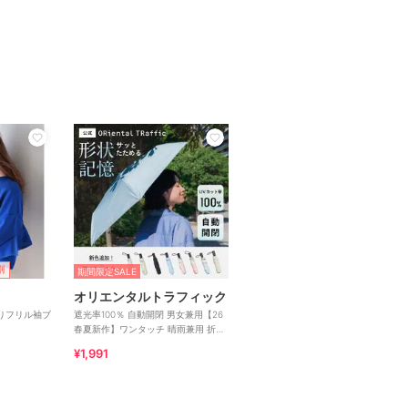
割
期間限定SALE
オリエンタルトラフィック
りフリル袖ブ
遮光率100％ 自動開閉 男女兼用【26
春夏新作】ワンタッチ 晴雨兼用 折り
たたみ傘 /G-0601
¥1,991