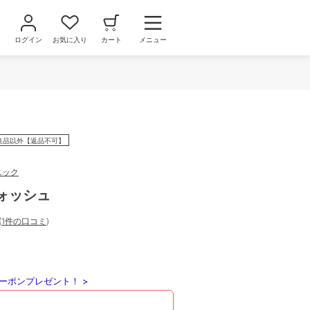
ログイン
お気に入り
カート
メニュー
良品以外【返品不可】
ニック
ォッシュ
(
1件の口コミ
)
ーポンプレゼント！ >