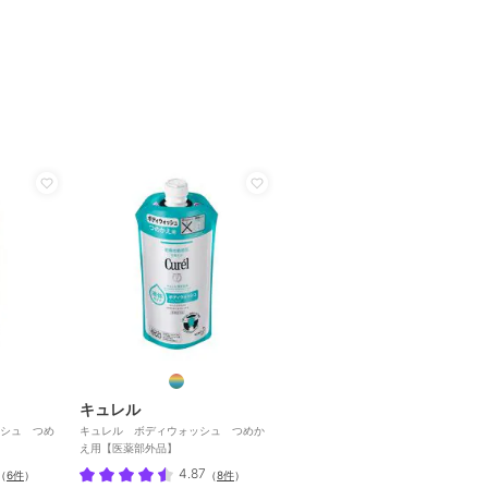
キュレル
シュ つめ
キュレル ボディウォッシュ つめか
え用【医薬部外品】
4.87
（
6件
）
（
8件
）