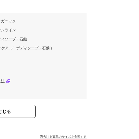
す
ーガニック
オンライン
ディソープ・石鹸
ィケア
／
ボディソープ・石鹸
)
方法
とじる
過去注文商品のサイズを参照する