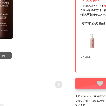
この商品はただいま
ご購入希望の方は、
※再入荷お知らせメ
おすすめの商品
1/1
3,410
￥
出店者:HANKYU BEAUTY O
ショップ｢HANKYU BEA
ています。