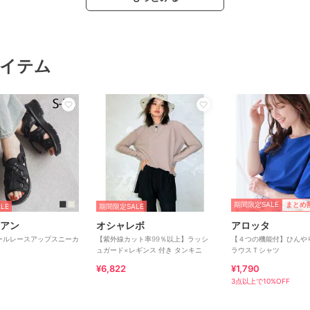
イテム
期間限定SALE
まとめ
LE
期間限定SALE
アン
オシャレボ
アロッタ
ールレースアップスニーカ
【紫外線カット率99％以上】ラッシ
【４つの機能付】ひんや
ュガード×レギンス 付き タンキニ
ラウスＴシャツ
¥6,822
¥1,790
3点以上で10%OFF