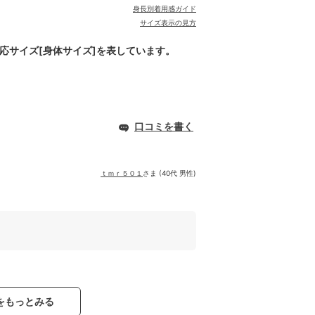
身長別着用感ガイド
サイズ表示の見方
対応サイズ[身体サイズ]を表しています。
口コミを書く
ｔｍｒ５０１
さま (40代 男性)
をもっとみる