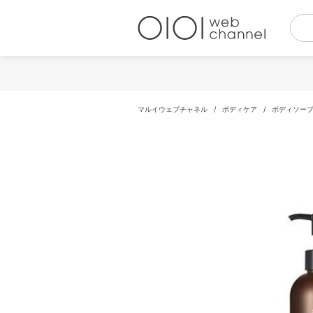
コ
ン
テ
ン
ツ
へ
ス
キ
マルイウェブチャネル
/
ボディケア
/
ボディソー
ッ
プ