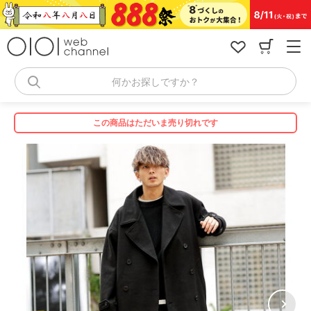
コ
ン
テ
ン
ツ
へ
何かお探しですか？
ス
キ
ッ
この商品はただいま売り切れです
プ