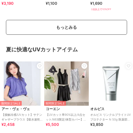
¥3,190
¥1,100
¥1,690
すい！疲れにくいフィット感
全12色 / セルフカット可能
のスポーツサンダル
2点以上で10%OFF
もっとみる
夏に快適なUVカットアイテム
期間限定SALE
期間限定SALE
アー・ヴェ・ヴェ
コーエン
オルビス
【接触冷感/UVカット】サテン
【UVカット率90%以上/4点セ
オルビス リンクルブライトUV
ギャザーブラウス【吸水速乾/
ット/WEB限定/体型カバー】シ
プロテクター N 50g 医薬部外
¥2,458
¥5,500
¥3,850
イージーケア】
ュシュ付きアソートスイムウ
品（顔用日焼け止め）
エア（イン