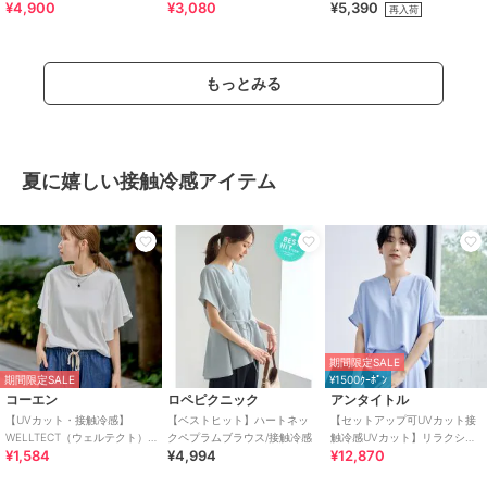
¥4,900
¥3,080
¥5,390
ーカー スリッポン /3709
サンダル
再入荷
もっとみる
夏に嬉しい接触冷感アイテム
期間限定SALE
期間限定SALE
¥1500ｸｰﾎﾟﾝ
コーエン
ロペピクニック
アンタイトル
【UVカット・接触冷感】
【ベストヒット】ハートネッ
【セットアップ可UVカット接
WELLTECT（ウェルテクト）
クペプラムブラウス/接触冷感
触冷感UVカット】リラクシー
¥1,584
¥4,994
¥12,870
USAコットン フレアスリーブ
キーVネックブラウス
Tシャツ（イ