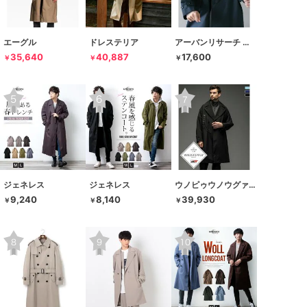
エーグル
ドレステリア
アーバンリサーチ ドアーズ
35,640
40,887
17,600
￥
￥
￥
ジェネレス
ジェネレス
ウノピゥウノウグァーレトレ リラックス
9,240
8,140
39,930
￥
￥
￥