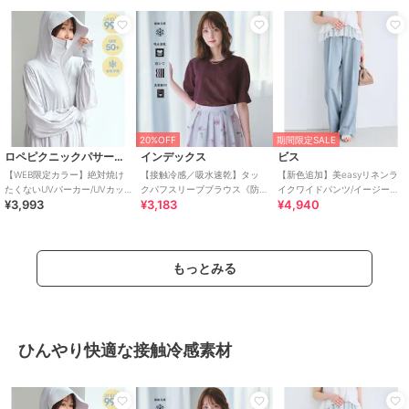
20%OFF
期間限定SALE
ロペピクニックパサージュ
インデックス
ビス
【WEB限定カラー】絶対焼け
【接触冷感／吸水速乾】タッ
【新色追加】美easyリネンラ
たくないUVパーカー/UVカッ
クパフスリーブブラウス《防
イクワイドパンツ/イージーケ
¥3,993
¥3,183
¥4,940
ト・接触冷感
シワ／洗濯機OK／XS～3L／
ア・接触冷感・セットアップ
8col》
対応
もっとみる
ひんやり快適な接触冷感素材