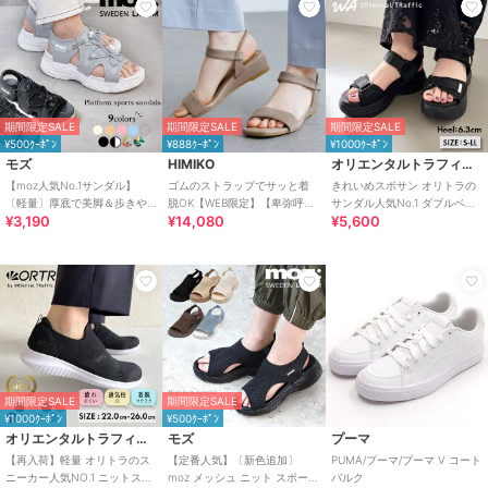
期間限定SALE
期間限定SALE
期間限定SALE
¥500ｸｰﾎﾟﾝ
¥888ｸｰﾎﾟﾝ
¥1000ｸｰﾎﾟﾝ
モズ
HIMIKO
オリエンタルトラフィック
【moz人気No.1サンダル】
ゴムのストラップでサッと着
きれいめスポサン オリトラの
〔軽量〕厚底で美脚＆歩きや
脱OK【WEB限定】【卑弥呼
サンダル人気No.1 ダブルベル
¥3,190
¥14,080
¥5,600
すい！疲れにくいフィット感
26SS】ゴムストラップサンダ
ト スポーツサンダル /42207
のスポーツサンダル
ル/661250
期間限定SALE
期間限定SALE
¥1000ｸｰﾎﾟﾝ
¥500ｸｰﾎﾟﾝ
オリエンタルトラフィック
モズ
プーマ
【再入荷】軽量 オリトラのス
【定番人気】〔新色追加〕
PUMA/プーマ/プーマ V コート
ニーカー人気NO.1 ニットスニ
moz メッシュ ニット スポーツ
バルク