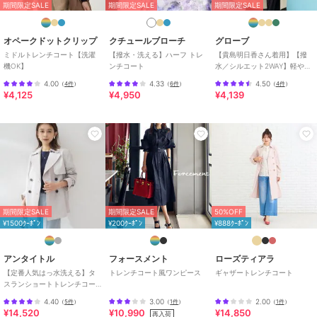
期間限定SALE
期間限定SALE
期間限定SALE
て見える場合がございます。
※実際のカラーは詳細写真、及び生地写真をご参照ください。
オペークドットクリップ
クチュールブローチ
グローブ
ミドルトレンチコート【洗濯
【撥水・洗える】ハーフ トレ
【貴島明日香さん着用】【撥
機OK】
ンチコート
水／シルエット2WAY】軽やか
ブランド
エーエスエム
ミドルトレンチコート
4.00
4.33
4.50
（
4件
）
（
6件
）
（
4件
）
¥4,125
¥4,950
¥4,139
ショップ
A.S.M
商品カテゴリ
アウター・ジャケット・コート
／
トレンチコート
性別タイプ
メンズ
アウター・ジャケット・コート
／
トレンチコート
カラー
00ブラック、12ライトベージュ、
期間限定SALE
期間限定SALE
50%OFF
29ダークブラウン、24グレイッシ
¥1500ｸｰﾎﾟﾝ
¥200ｸｰﾎﾟﾝ
¥888ｸｰﾎﾟﾝ
ュベージュ、19ダークグレー
サイズ
48(M),50(L)
アンタイトル
フォースメント
ローズティアラ
素材
ポリエステル100%(裏地)ポリエス
【定番人気はっ水洗える】タ
トレンチコート風ワンピース
ギャザートレンチコート
スランショートトレンチコー
テル100%
ト
4.40
3.00
2.00
（
5件
）
（
1件
）
（
1件
）
商品のお取り扱い方法
¥14,520
¥10,990
¥14,850
再入荷