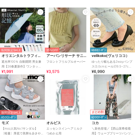
期間限定SALE
35%OFF
¥888ｸｰﾎﾟﾝ
オリエンタルトラフィック
アーバンリサーチ サニーレーベル
velikoko(ヴェリココ）
遮光率100％ 自動開閉 男女兼
フロントフリルプルオーバー
ゆったり幅もある2wayパンプ
用【26春夏新作】ワンタッチ
ス(3.0cmヒール)[19.5~27cm]
¥1,991
¥3,575
¥6,990
晴雨兼用 折りたたみ傘 /G-
ラクチンきれいシューズ
0601
まとめ割
期間限定SALE
¥500ｸｰﾎﾟﾝ
¥200ｸｰﾎﾟﾝ
モズ
オルビス
コカ
【moz人気No.1サンダル】
エッセンスインヘアミルク
＼新色登場／【西山茉希様着
〔軽量〕厚底で美脚＆歩きや
つめかえ用
用】ウェーブプリーツパンツ