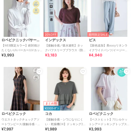
20%OFF
期間限定SALE
ロペピクニックパサージュ
インデックス
ビス
【WEB限定カラー】絶対焼け
【接触冷感／吸水速乾】タッ
【新色追加】美easyリネンラ
たくないUVパーカー/UVカッ
クパフスリーブブラウス《防
イクワイドパンツ/イージーケ
¥3,993
¥3,183
¥4,940
ト・接触冷感
シワ／洗濯機OK／XS～3L／
ア・接触冷感・セットアップ
8col》
対応
まとめ割
¥200ｸｰﾎﾟﾝ
ロペピクニック
コカ
ロペピクニック
ウエストタックチェックアソ
【接触冷感・シワになりにく
【ベストヒット】70シルケッ
ートワンピース/接触冷感・防
い・乾燥機OK】ドッキング2
トシアードッキングトップス/
¥7,997
¥1,989
¥3,993
シワ・リンクコーデ
段フリルTシャツ 全2色
着丈が選べる・UVカット・接