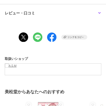
◆トレンドのロング丈を採用しているので、オンスタイル・オフスタ
イルの両面を兼ね備えた最旬なスタイリングが可能！
細部に至るまでコートならではの重厚な作りでエレガントな雰囲気を
レビュー・口コミ
かもし出す一品です。
フロントデザインなもちろんですが、バックスタイルに採用したアン
ブレラヨークが重厚感たっぷり！
雨・風の侵入を防ぐ機能はもちろん、バックスタイルにすらもこだわ
りが詰まった一着です！
羽織るだけで着丈の長さが今年らしさをを実現してくれます。
細めのボトムスやスキニーパンツとの相性はバツグン！
洒脱なモードスタイルが簡単に完成します。
取扱いショップ
旬なワイドパンツやバギーパンツとコーディネートすればラフで最新
のストリートスタイルもお楽しみいただけます。
ゆったりオーバーサイズ仕様なので、今ストリートで大人気の韓国フ
ァッションや 韓流スタイルにもばっちりコーデできます！
時にはフロントを閉じてベルトでウエストマークすればエレガントス
タイルにだって活躍しそうなドレッシーな一面も兼ね備えています！
美松堂からあなたへのおすすめ
◆細部までこだわった美しいシルエットとボリュームたっぷりのゆる
シルエットを実現。
素材はウール調にみえるハイテク素材：ウーリーテックを使用してい