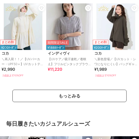
まとめ割
まとめ割
期間限定SALE
¥200ｸｰﾎﾟﾝ
¥1888ｸｰﾎﾟﾝ
¥200ｸｰﾎﾟﾝ
コカ
インディヴィ
コカ
＼再入荷！！／【UVパーカ
【UVケア／吸汗速乾／着映
＼新色登場／【UVカット・シ
ー・UPF50＋】UVカットティ
え】フリルピンタックブラウ
ワになりにくい】バッグギャ
¥2,990
¥11,220
¥1,989
アードパーカー 全4色
ス
ザーUVパーカー 全4色
2点以上で10%OFF
2点以上で10%OFF
もっとみる
毎日履きたいカジュアルシューズ