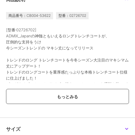
商品番号：CB004-53622
型番：02726702
[型番:02726702]
ADMIX_Japanの神髄ともいえるロングトレンチコートが、
圧倒的な支持をうけ
今シーズントレンドの マキシ丈になってリリース
トレンドのロング トレンチコートを今冬シーズン大注目のマキシマム
丈にアップデート！
トレンドのロングコートを重厚感たっぷりな本格トレンチコート仕様
に仕上げました！
ビッグサイズ・オーバーサイズと相まってオン・オフも洒脱な装いが
可能に！
重厚なコートのディテールが随所に詰まった使った本格的な一着で
す！
通常のウール素材だと、この着丈では重すぎて実現不可能。
ストレッチウーリーテックというハイテク素材だから通常より軽く、
トレンディーな着丈を実現いたしました！
超ロングコートをラフに羽織って颯爽としたスタイルをお楽しみいた
サイズ
だけます！