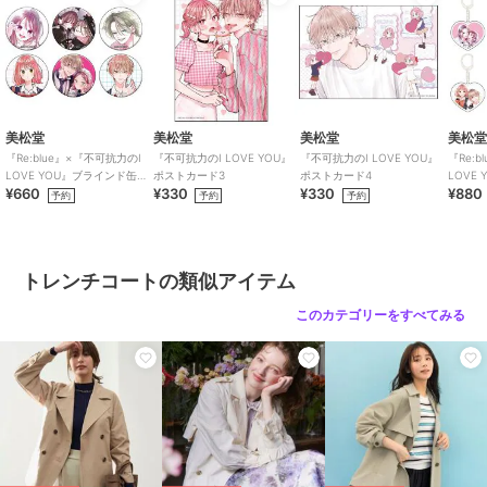
ます。
柔らかで厚みのある素材ですがウールよりは軽いので長時間の着用に
もストレス軽減。
あえてのポリエステル100％のハイテク素材で頑丈な作りだからヘビ
ロテにも最適です。
ハイテク素材なので水に濡れてもお手入れ簡単！
適度にハリコシがあるのできれいなシルエットラインが生み出されま
美松堂
美松堂
美松堂
美松
す。
『Re:blue』×『不可抗力のI
『不可抗力のI LOVE YOU』
『不可抗力のI LOVE YOU』
『Re:
袖を通しやすいように裏地もセットされています。
LOVE YOU』ブラインド缶バ
ポストカード3
ポストカード4
LOVE
¥660
¥330
¥330
¥880
ッジ（全6種）
リルキ
予約
予約
予約
モードな雰囲気すらただよう定番のブラック
洒脱な装いで大人感を演出するチャコールグレー
極限までブラックに近づけた漆黒のダークブラウン
トレンチコートの類似アイテム
オンオフ兼用の着回し度抜群なグレイッシュベージュ
ADMIX/ATELIER SAB MEN がこだわり抜いたオリジナル4色をご用意
このカテゴリーをすべてみる
いたしました。
羽織るだけでとても大人らしいスタイリングがキマる秀逸な一品で
す！
是非この冬はマキシ丈ロングコートを是非試していただきたいもので
す！
※屋外の写真は、日当たりや周辺環境により実際のカラーとは異なっ