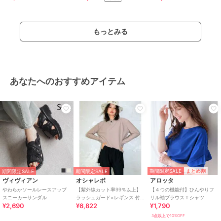
お手入れ
ドライ
特徴
アウター・ジャケット・コート
もっとみる
ウール
/
ポリエステル素材
/
無
地
/
長袖
/
ショールカラー
/
ダ
ブルブレスト
/
ストレート
/
カ
ジュアル
/
セレモニー・入学式・
卒業式
/
ひざ丈（トップス）
あなたへのおすすめアイテム
トレンチコート
ウール
/
ポリエステル素材
/
無
地
/
長袖
/
ショールカラー
/
ダ
ブルブレスト
/
ストレート
/
カ
ジュアル
/
セレモニー・入学式・
卒業式
/
ひざ丈（トップス）
原産国
中国製
期間限定SALE
まとめ割
期間限定SALE
期間限定SALE
ヴィヴィアン
オシャレボ
アロッタ
やわらかソールレースアップ
【紫外線カット率99％以上】
【４つの機能付】ひんやりフ
スニーカーサンダル
ラッシュガード×レギンス 付
リル袖ブラウスＴシャツ
¥2,690
¥6,822
¥1,790
き タンキニ
3点以上で10%OFF