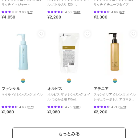
リッチド ＜ジャー＞
ル ボトル入り 120mL
リッチド チューブタイプ
3.00
4.50
4.66
（
2件
）
（
181件
）
（
6件
）
¥4,950
¥2,200
¥3,300
ファンケル
オルビス
アテニア
マイルドクレンジング オイル
オルビス ザ クレンジング オイ
スキンクリア クレンズ オイル
ル つめかえ用 110mL
レギュラーボトル アロマタイ
プ リフレシングシトラスの香
4.63
4.75
4.71
（
11件
）
（
93件
）
（
107件
）
り
¥1,980
¥1,980
¥2,200
もっとみる