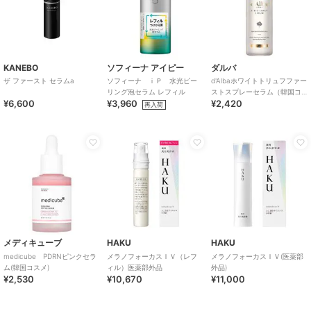
KANEBO
ソフィーナ アイピー
ダルバ
ザ ファースト セラムa
ソフィーナ ｉＰ 水光ピー
d'Albaホワイトトリュフファー
リング泡セラム レフィル
ストスプレーセラム（韓国コ
¥6,600
¥3,960
¥2,420
スメ）
再入荷
メディキューブ
HAKU
HAKU
medicube PDRNピンクセラ
メラノフォーカスＩＶ（レフ
メラノフォーカスＩＶ(医薬部
ム(韓国コスメ)
ィル）医薬部外品
外品)
¥2,530
¥10,670
¥11,000