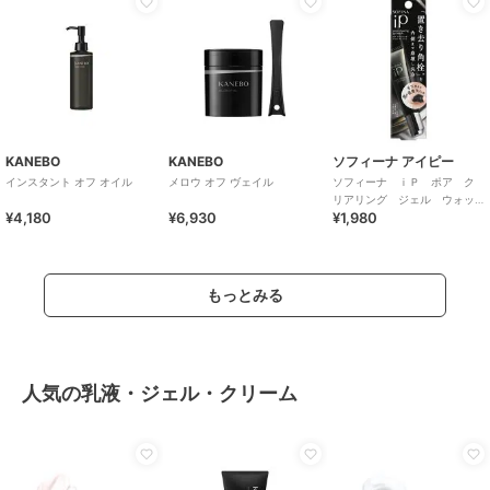
KANEBO
KANEBO
ソフィーナ アイピー
インスタント オフ オイル
メロウ オフ ヴェイル
ソフィーナ ｉＰ ポア ク
リアリング ジェル ウォッ
¥4,180
¥6,930
¥1,980
シュ
もっとみる
人気の乳液・ジェル・クリーム