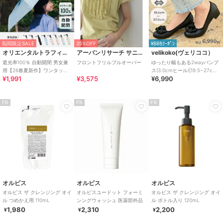
期間限定SALE
35%OFF
¥888ｸｰﾎﾟﾝ
オリエンタルトラフィック
アーバンリサーチ サニーレーベル
velikoko(ヴェリココ）
遮光率100％ 自動開閉 男女兼
フロントフリルプルオーバー
ゆったり幅もある2wayパンプ
用【26春夏新作】ワンタッチ
ス(3.0cmヒール)[19.5~27cm]
¥1,991
¥3,575
¥6,990
晴雨兼用 折りたたみ傘 /G-
ラクチンきれいシューズ
0601
PR
PR
PR
オルビス
オルビス
オルビス
オルビス ザ クレンジング オイ
オルビスユードット フォーミ
オルビス ザ クレンジング オイ
ル つめかえ用 110mL
ンングウォッシュ 医薬部外品
ル ボトル入り 120mL
1,980
2,310
2,200
¥
¥
¥