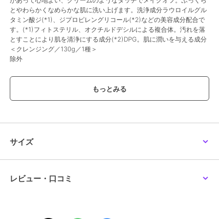
があって心地よい、クリームのようなタッチでメイクオフ。ふっくら
とやわらかくなめらかな肌に洗い上げます。洗浄成分ラウロイルグル
タミン酸ジ(*1)、ジプロピレングリコール(*2)などの美容成分配合で
す。(*1)フィトステリル、オクチルドデシルによる複合体。汚れを落
とすことにより肌を清浄にする成分(*2)DPG。肌に潤いを与える成分
＜クレンジング／130g／1種＞
除外
この商品は、不良品のみ返品を承ります
ブランド
KANEBO
ショップ
カネボウ
／
阪急ビューティーオ
ンライン
サイズ
商品カテゴリ
スキンケア
／
洗顔料・クレンジ
ング
性別タイプ
レディース
レビュー・口コミ
スキンケア
／
洗顔料・クレンジ
ング
カラー
-