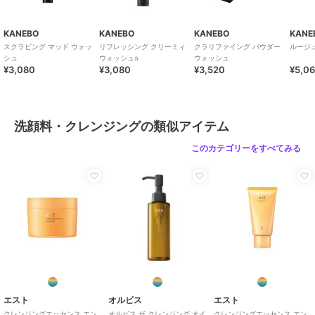
KANEBO
KANEBO
KANEBO
KANE
スクラビング マッド ウォッ
リフレッシング クリーミィ
クラリファイング パウダー
ルージ
シュ
ウォッシュa
ウォッシュ
¥3,080
¥3,080
¥3,520
¥5,0
洗顔料・クレンジングの類似アイテム
このカテゴリーをすべてみる
エスト
オルビス
エスト
クレンジングエッセンス エン
オルビス ザ クレンジング オイ
クレンジングエッセンス エン