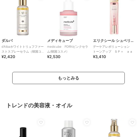
ダルバ
メディキューブ
エリクシール シュペリエル
d'Albaホワイトトリュフファー
medicube PDRNピンクセラ
デーケアレボリューション
ストスプレーセラム（韓国コ
ム(韓国コスメ)
トーンアップ ＳＰ＋ ａａ
¥2,420
¥2,530
¥3,410
スメ）
もっとみる
トレンドの美容液・オイル