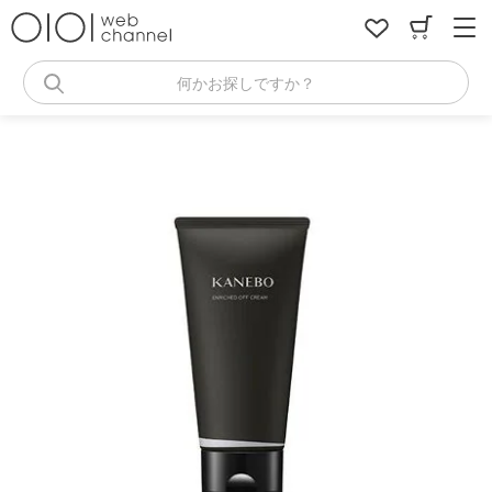
コ
ン
テ
ン
何かお探しですか？
ツ
へ
ス
キ
ッ
プ