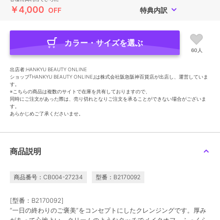
￥4,000
OFF
特典内訳
カラー・サイズを選ぶ
60人
出店者:HANKYU BEAUTY ONLINE
ショップ｢HANKYU BEAUTY ONLINE｣は株式会社阪急阪神百貨店が出店し、運営していま
す。
※こちらの商品は複数のサイトで在庫を共有しておりますので、
同時にご注文があった際は、売り切れとなりご注文を承ることができない場合がございま
す。
あらかじめご了承くださいませ。
商品説明
商品番号：CB004-27234
型番：B2170092
[型番：B2170092]
“一日の終わりのご褒美”をコンセプトにしたクレンジングです。厚み