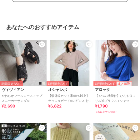
あなたへのおすすめアイテム
期間限定SALE
まとめ割
期間限定SALE
期間限定SALE
ヴィヴィアン
オシャレボ
アロッタ
やわらかソールレースアップ
【紫外線カット率99％以上】
【４つの機能付】ひんやりフ
スニーカーサンダル
ラッシュガード×レギンス 付
リル袖ブラウスＴシャツ
¥2,690
¥6,822
¥1,790
き タンキニ
3点以上で10%OFF