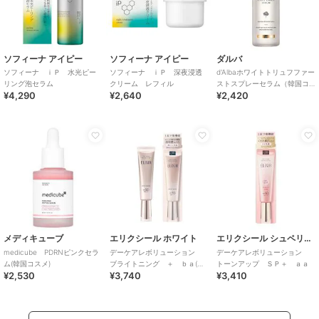
ソフィーナ アイピー
ソフィーナ アイピー
ダルバ
ソフィーナ ｉＰ 水光ピー
ソフィーナ ｉＰ 深夜浸透
d'Albaホワイトトリュフファー
リング泡セラム
クリーム レフィル
ストスプレーセラム（韓国コ
¥4,290
¥2,640
¥2,420
スメ）
メディキューブ
エリクシール ホワイト
エリクシール シュペリエル
medicube PDRNピンクセラ
デーケアレボリューション
デーケアレボリューション
ム(韓国コスメ)
ブライトニング ＋ ｂａ(医
トーンアップ ＳＰ＋ ａａ
¥2,530
¥3,740
¥3,410
薬部外品)