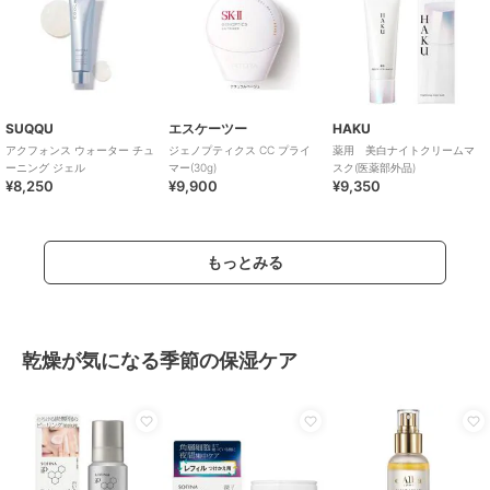
SUQQU
エスケーツー
HAKU
アクフォンス ウォーター チュ
ジェノプティクス CC プライ
薬用 美白ナイトクリームマ
ーニング ジェル
マー(30g)
スク(医薬部外品)
¥8,250
¥9,900
¥9,350
もっとみる
乾燥が気になる季節の保湿ケア