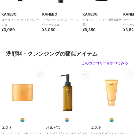
KANEBO
KANEBO
KANEBO
KANE
スクラビング マッド ウォッ
リフレッシング クリーミィ
クリーム イン デイII[医薬部外
クラリ
シュ
ウォッシュa
品]
ウォッ
¥3,080
¥3,080
¥9,350
¥3,5
洗顔料・クレンジングの類似アイテム
このカテゴリーをすべてみる
エスト
オルビス
エスト
クレンジングエッセンス エン
オルビス ザ クレンジング オイ
クレンジングエッセンス エン