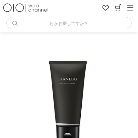
コ
ン
テ
ン
何かお探しですか？
ツ
へ
ス
キ
ッ
プ