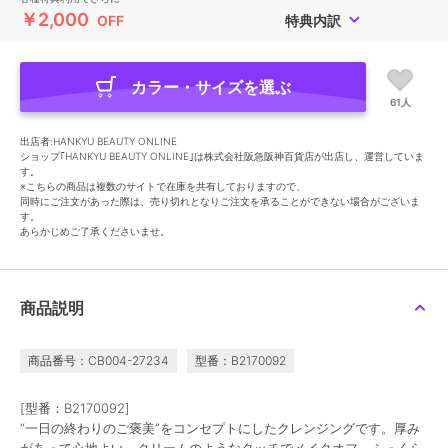
￥2,000
OFF
特典内訳
カラー・サイズを選ぶ
61人
出店者:HANKYU BEAUTY ONLINE
ショップ｢HANKYU BEAUTY ONLINE｣は株式会社阪急阪神百貨店が出店し、運営していま
す。
※こちらの商品は複数のサイトで在庫を共有しておりますので、
同時にご注文があった際は、売り切れとなりご注文を承ることができない場合がございま
す。
あらかじめご了承くださいませ。
商品説明
商品番号：CB004-27234
型番：B2170092
[型番：B2170092]
“一日の終わりのご褒美”をコンセプトにしたクレンジングです。厚み