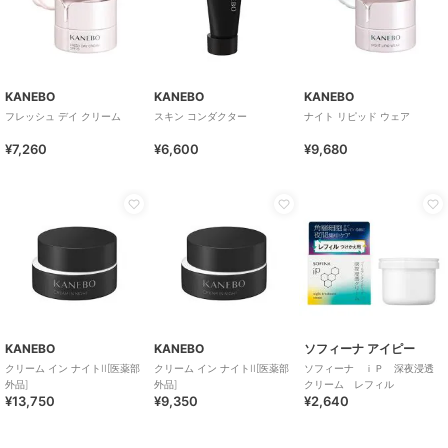
KANEBO
KANEBO
KANEBO
フレッシュ デイ クリーム
スキン コンダクター
ナイト リピッド ウェア
¥7,260
¥6,600
¥9,680
KANEBO
KANEBO
ソフィーナ アイピー
クリーム イン ナイトII[医薬部
クリーム イン ナイトII[医薬部
ソフィーナ ｉＰ 深夜浸透
外品]
外品]
クリーム レフィル
¥13,750
¥9,350
¥2,640