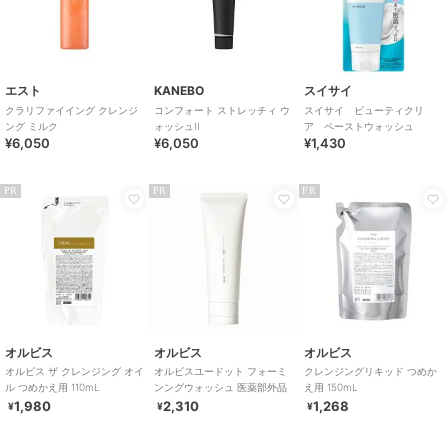
エスト
KANEBO
スイサイ
クラリファイイング クレンジ
コンフォート ストレッチィ ウ
スイサイ ビューティクリ
ング ミルク
ォッシュII
ア ペーストウォッシュ
¥6,050
¥6,050
¥1,430
PR
PR
PR
オルビス
オルビス
オルビス
オルビス ザ クレンジング オイ
オルビスユードット フォーミ
クレンジングリキッド つめか
ル つめかえ用 110mL
ンングウォッシュ 医薬部外品
え用 150mL
1,980
2,310
1,268
¥
¥
¥