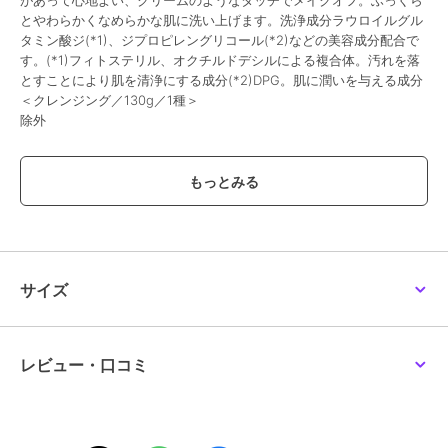
があって心地よい、クリームのようなタッチでメイクオフ。ふっくら
とやわらかくなめらかな肌に洗い上げます。洗浄成分ラウロイルグル
タミン酸ジ(*1)、ジプロピレングリコール(*2)などの美容成分配合で
す。(*1)フィトステリル、オクチルドデシルによる複合体。汚れを落
とすことにより肌を清浄にする成分(*2)DPG。肌に潤いを与える成分
＜クレンジング／130g／1種＞
除外
この商品は、不良品のみ返品を承ります
ブランド
KANEBO
ショップ
カネボウ
／
阪急ビューティーオ
ンライン
サイズ
商品カテゴリ
スキンケア
／
洗顔料・クレンジ
ング
性別タイプ
レディース
レビュー・口コミ
スキンケア
／
洗顔料・クレンジ
ング
カラー
-