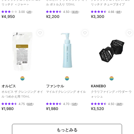
リッチド ＜ジャー＞
ル ボトル入り 120mL
リッチド チューブタイプ
3.00
4.50
4.66
（
2件
）
（
181件
）
（
6件
）
¥4,950
¥2,200
¥3,300
オルビス
ファンケル
KANEBO
オルビス ザ クレンジング オイ
マイルドクレンジング オイル
クラリファイング パウダー ウ
ル つめかえ用 110mL
ォッシュ
4.75
4.70
4.50
（
93件
）
（
10件
）
（
36件
）
¥1,980
¥1,980
¥3,520
もっとみる