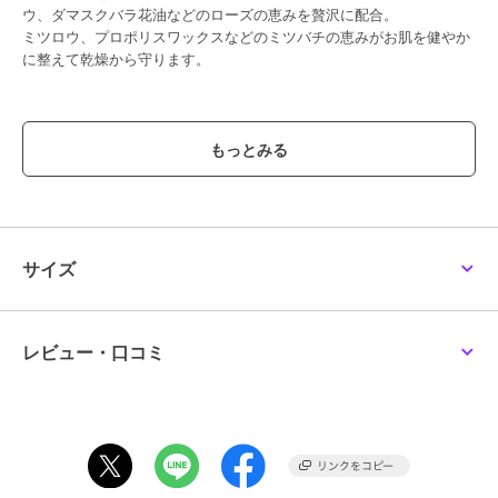
ウ、ダマスクバラ花油などのローズの恵みを贅沢に配合。
ミツロウ、プロポリスワックスなどのミツバチの恵みがお肌を健やか
に整えて乾燥から守ります。
【使用方法】
適量を手のひらにとり、まんべんなく肌にのばしてなじませます。入
浴やシャワー後の肌が温まり、湿った状態で塗布するとよりなじみや
すくなります。
【全成分】
水、ダマスクバラ花エキス、アーモンド油、エタノール、グリセリ
サイズ
ン、クインスシードエキス、ホホバ種子油、シア脂、リゾレシチン、
セテアリルアルコール、ヘクトライト、ミツロウ、キャンデリラロ
ウ、カカオ脂、キサンタンガム、カニナバラ果実エキス、ダマスクバ
ラ花ロウ、プロポリスワックス、レシチン、ダマスクバラ花油、香料
レビュー・口コミ
この商品は、不良品のみ返品を承ります
ブランド
ドクターハウシュカ
ショップ
ドクターハウシュカ