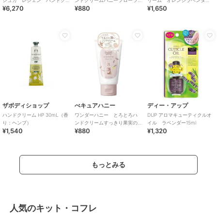
シュカ レジェン ハンドク
ンドクリームハニーフローラ
リーム オレンジラベンダ
¥6,270
¥880
¥1,650
リーム
ル
ー ６０g
ザボディショップ
べキュアハニー
ディー・アップ
ハンドクリーム HP 30mL（香
ワンダーハニー とろとろハ
DUP アロマキューティクルオ
り：ヘンプ）
ンドクリームすっきり果実の
イル ラベンダー15ml
¥1,540
¥880
¥1,320
ブラックティー
もっとみる
人気のキット・コフレ