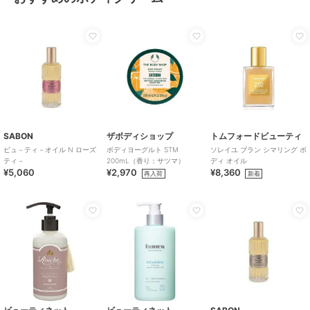
SABON
ザボディショップ
トムフォードビューティ
ビュ－ティ－オイル N ローズ
ボディヨーグルト STM
ソレイユ ブラン シマリング ボ
ティ－
200mL（香り：サツマ）
ディ オイル
¥5,060
¥2,970
¥8,360
再入荷
新着