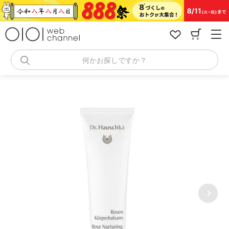
コ
ン
テ
ン
ツ
へ
何かお探しですか？
ス
キ
ッ
プ