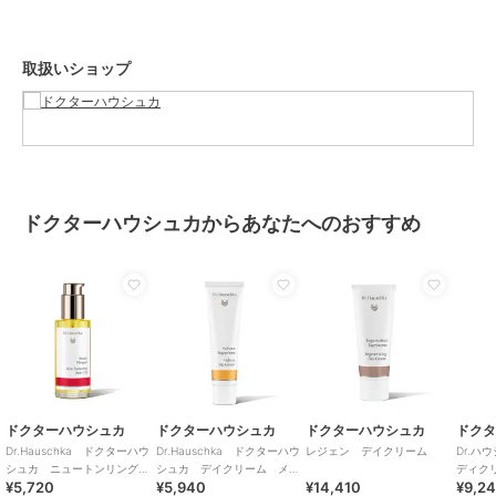
商品カテゴリ
ボディケア
／
ボディローショ
ン・ボディクリーム
取扱いショップ
性別タイプ
レディース
ボディケア
／
ボディローショ
ン・ボディクリーム
カラー
**
サイズ
145ml
ドクターハウシュカからあなたへのおすすめ
原産国
ドイツ
ドクターハウシュカ
ドクターハウシュカ
ドクターハウシュカ
ドク
Dr.Hauschka ドクターハウ
Dr.Hauschka ドクターハウ
レジェン デイクリーム
Dr.ハ
シュカ ニュートンリング
シュカ デイクリーム メリ
ディク
¥5,720
¥5,940
¥14,410
¥9,2
ボディオイル ローズ
ッサ