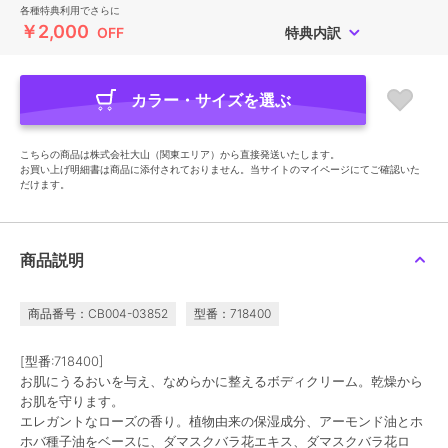
各種特典利用でさらに
￥2,000
OFF
特典内訳
カラー・サイズを選ぶ
こちらの商品は株式会社大山（関東エリア）から直接発送いたします。
お買い上げ明細書は商品に添付されておりません。当サイトのマイページにてご確認いた
だけます。
商品説明
商品番号：CB004-03852
型番：718400
[型番:718400]
お肌にうるおいを与え、なめらかに整えるボディクリーム。乾燥から
お肌を守ります。
エレガントなローズの香り。植物由来の保湿成分、アーモンド油とホ
ホバ種子油をベースに、ダマスクバラ花エキス、ダマスクバラ花ロ