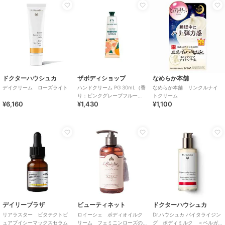
ドクターハウシュカ
ザボディショップ
なめらか本舗
デイクリーム ローズライト
ハンドクリーム PG 30mL（香
なめらか本舗 リンクルナイ
り：ピンクグレープフルー
トクリーム
¥6,160
¥1,430
¥1,100
ツ）
デイリープラザ
ビューティネット
ドクターハウシュカ
リアラスター ビタテクトピ
ロイーシェ ボディオイルク
Dr.ハウシュカ バイタライジン
ュアブイシーマックスセラム
リーム フェミニンローズの
グ ボディミルク ＜ベルガ