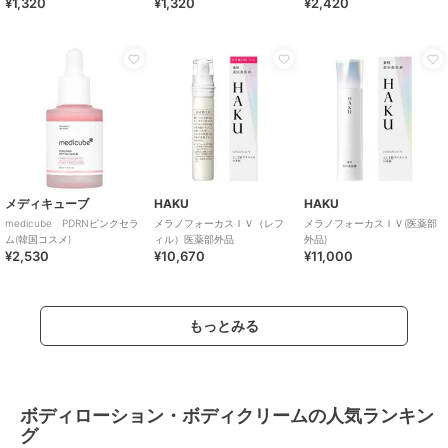
¥1,320
¥1,320
¥2,420
スメ）
メディキューブ
HAKU
HAKU
medicube PDRNピンクセラ
メラノフォーカスＩＶ（レフ
メラノフォーカスＩＶ(医薬部
ム(韓国コスメ)
ィル）医薬部外品
外品)
¥2,530
¥10,670
¥11,000
もっとみる
ボディローション・ボディクリームの人気ランキン
グ