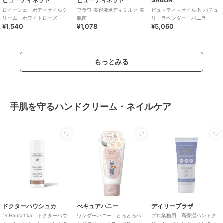
ビューティネット
ビューティネット
SABON
ロイーシェ ボディオイルク
フラワ 美容液ボディミルク 美
ビュ－ティ－オイル N パチュ
リーム ホワイトローズ
肌菌
リ・ラベンダー・バニラ
¥1,540
¥1,078
¥5,060
もっとみる
手肌を守るハンドクリーム・ネイルケア
ドクターハウシュカ
べキュアハニー
デイリープラザ
Dr.Hauschka ドクターハウ
ワンダーハニー とろとろハ
プロ業務用 高保湿ハンドク