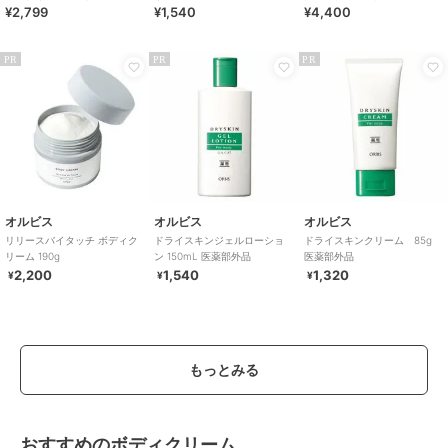
¥2,799
¥1,540
¥4,400
香り
モット＆レモングラス＞ １
４５ｍｌ
PR
PR
PR
オルビス
オルビス
オルビス
リリースバイタッチ ボディク
ドライスキンジェルローショ
ドライスキンクリーム 85g
リーム 190g
ン 150mL 医薬部外品
医薬部外品
2,200
1,540
1,320
¥
¥
¥
もっとみる
おすすめのボディクリーム