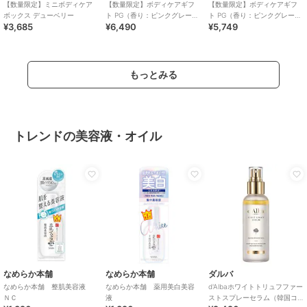
【数量限定】ミニボディケア
【数量限定】ボディケアギフ
【数量限定】ボディケアギフ
ボックス デューベリー
ト PG（香り：ピンクグレープ
ト PG（香り：ピンクグレープ
¥3,685
¥6,490
¥5,749
フルーツ）
フルーツ）
もっとみる
トレンドの美容液・オイル
なめらか本舗
なめらか本舗
ダルバ
なめらか本舗 整肌美容液
なめらか本舗 薬用美白美容
d'Albaホワイトトリュフファー
ＮＣ
液
ストスプレーセラム（韓国コ