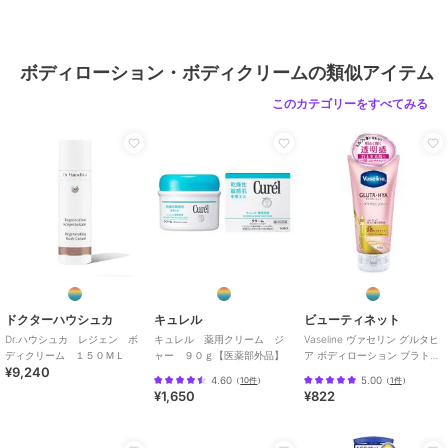
ボディローション・ボディクリームの類似アイテム
このカテゴリーをすべてみる
ドクターハウシュカ
キュレル
ビューティネット
Dr.ハウシュカ レジェン ボ
キュレル 薬用クリーム ジ
Vaseline ヴァセリン グルタヒ
ディクリーム １５０ＭＬ
ャー ９０ｇ【医薬部外品】
ア ボディローション ブラトニ
¥9,240
ング
4.60
5.00
（
10件
）
（
1件
）
¥1,650
¥822