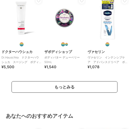
ドクターハウシュカ
ザボディショップ
ヴァセリン
Dr.Hauschka ドクターハウ
ボディバター デューベリー
ヴァセリン インテンシブケ
シュカ スージング ボディ
50mL
ア アドバンスドリペア ボ
¥5,500
¥1,540
¥1,078
クリーム アーモンド 145ml
ディローション 無香料 ４０
０ｍｌ
もっとみる
あなたへのおすすめアイテム