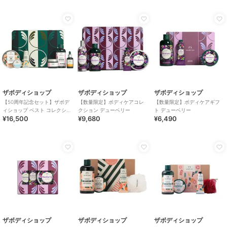
ザボディショップ
ザボディショップ
ザボディショップ
【50周年記念セット】ザボデ
【数量限定】ボディケアコレ
【数量限定】ボディケアギフ
ィショップ ベスト コレクショ
クション デューベリー
ト デューベリー
¥16,500
¥9,680
¥6,490
ン
ザボディショップ
ザボディショップ
ザボディショップ