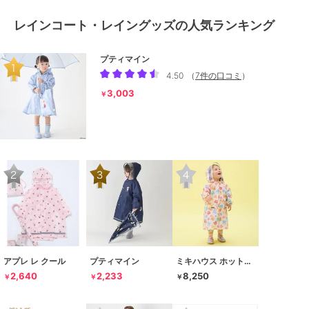
レインコート・レイングッズの人気ランキング
プティマイン
4.50
（
7件の口コミ
）
3,003
￥
アプレ レ クール
プティマイン
ミキハウス ホットビスケッツ
2,640
2,233
8,250
￥
￥
￥