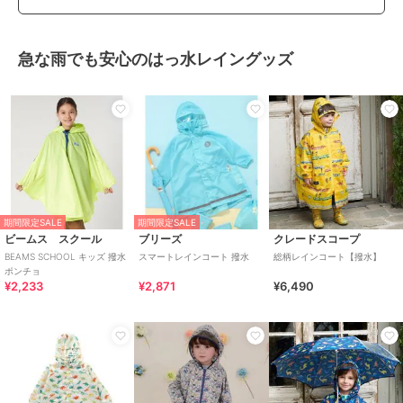
急な雨でも安心のはっ水レイングッズ
期間限定SALE
期間限定SALE
ビームス スクール
ブリーズ
クレードスコープ
BEAMS SCHOOL キッズ 撥水
スマートレインコート 撥水
総柄レインコート【撥水】
ポンチョ
¥2,233
¥2,871
¥6,490