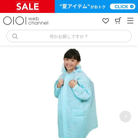
コ
ン
テ
ン
ツ
へ
何かお探しですか？
ス
キ
ッ
プ