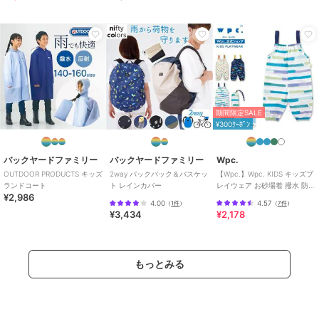
カラー
ライトブルー、クリア
サイズ
5サイズ展開
期間限定SALE
¥300ｸｰﾎﾟﾝ
バックヤードファミリー
バックヤードファミリー
Wpc.
OUTDOOR PRODUCTS キッズ
2way バックパック＆バスケッ
【Wpc.】Wpc. KIDS キッズプ
ランドコート
ト レインカバー
レイウェア お砂場着 撥水 防水
¥2,986
収納袋付き 男の子 女の子
4.00
4.57
（
1件
）
（
7件
）
¥3,434
¥2,178
もっとみる