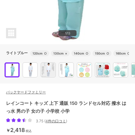
1/13
ライトブルー
120cm
○
130cm
×
140cm
○
150cm
○
160cm
○
バックヤードファミリー
レインコート キッズ 上下 通販 150 ランドセル対応 撥水 は
っ水 男の子 女の子 小学校 小学
3.75
(
4件の口コミ
)
2,418
￥
税込