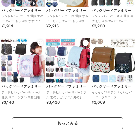
バックヤードファミリー
バックヤードファミリー
バックヤードファミリー
ランドセルカバー 雨 通販 女の
ランドセルカバー 雨 通販 すみ
ランドセルカバー 透明 通販 男
子 男の子 おしゃれ かわいい
っコぐらし 女の子 おしゃれ か
女 おしゃれ 女の子 男の子 雨
¥1,914
¥2,215
¥2,200
レイングッズ 雨カバー リュッ
わいい レイングッズ 雨カバー
シンプル クリア 雨の日 ランド
ク レ
リュ
バックヤードファミリー
バックヤードファミリー
バックヤードファミリー
ランドセルカバー aile エール
ランドセルカバー リバーシブ
らんらんCAP ランドセルカバ
通販 リバーシブル 両面 透明
ル 女の子 かわいい 男の子 お
ー ハーフ＆ハーフ
¥3,140
¥3,436
¥3,069
クリア 女の子 男の子 雨 雪
しゃれ aile エール 通販 両面
雨
もっとみる