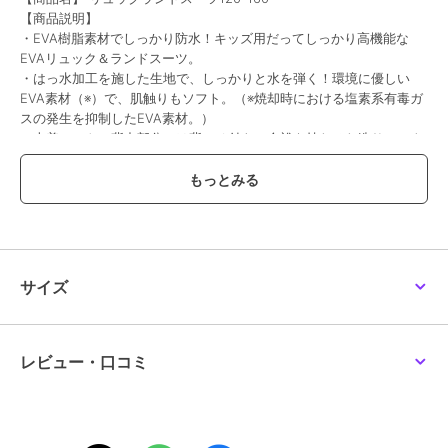
【商品説明】
・EVA樹脂素材でしっかり防水！キッズ用だってしっかり高機能な
EVAリュック＆ランドスーツ。
・はっ水加工を施した生地で、しっかりと水を弾く！環境に優しい
EVA素材（※）で、肌触りもソフト。（※焼却時における塩素系有毒ガ
スの発生を抑制したEVA素材。）
・上着コートの背中部分には背マチ付きで余裕を持たせた造り。スナ
ップボタンを外せば、リュックやランドセルを背負ったまますっぽり
着用できる。
・前開き部分は開け閉めしやすい2重のホックボタン式。袖口部分も
ゴム仕様で、手首にしっかりフィット！雨の侵入をしっかりと防ぐ。
・すっぽりと被れるフードのひさし部分は透明素材！傘を差しながら
通学する時も前が見やすく安心！
・コートの背面、背マチ調整ベルト部分にリフレクター素材付き。薄
サイズ
暗い雨の日や夜間でも、背後からすれ違う車から認識されやすくな
り、ママパパも安心。
・パンツの裾はホックボタンで2段階に調節が可能。裾からの雨の侵
入を防ぐ！
レビュー・口コミ
・パンツのウエストは総ゴム仕様。学校でお子さまご自身で脱いだり
着たりが簡単にできる。軽量素材でレッスンバッグの中に携帯しやす
いのも嬉しい。
・クリアとライトブルーの優しいカラーリングで、男の子も女の子も