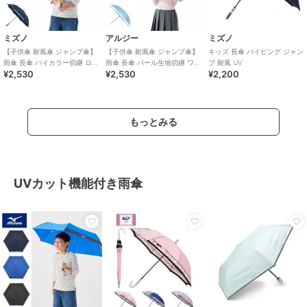
ミズノ
アルジー
ミズノ
【子供傘 耐風傘 ジャンプ傘】
【子供傘 耐風傘 ジャンプ傘】
キッズ 長傘 パイピング ジャン
雨傘 長傘 バイカラー切継 ロゴ
雨傘 長傘 パール生地切継 ワン
プ 耐風 UV
¥2,530
¥2,530
¥2,200
ワンポイント UV
ポイント UV 雨晴兼用
もっとみる
UVカット機能付き雨傘