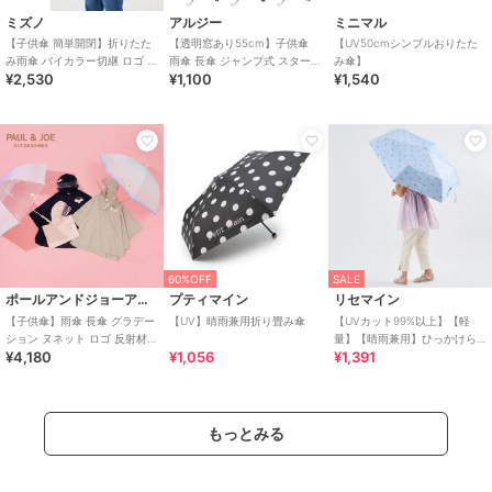
ミズノ
アルジー
ミニマル
【子供傘 簡単開閉】折りたた
【透明窓あり55cm】子供傘
【UV50cmシンプルおりたた
み雨傘 バイカラー切継 ロゴ ワ
雨傘 長傘 ジャンプ式 スター
み傘】
¥2,530
¥1,100
¥1,540
ンポイント UV
ドット ボーダー ロゴ UV
60%OFF
SALE
ポールアンドジョーアクセソワ
プティマイン
リセマイン
【子供傘】雨傘 長傘 グラデー
【UV】晴雨兼用折り畳み傘
【UVカット99%以上】【軽
ション ヌネット ロゴ 反射材
量】【晴雨兼用】ひっかけら
¥4,180
¥1,056
¥1,391
UV キッズ
れる持ち手の折りたたみ傘
【子供服】【キッズ】【
もっとみる