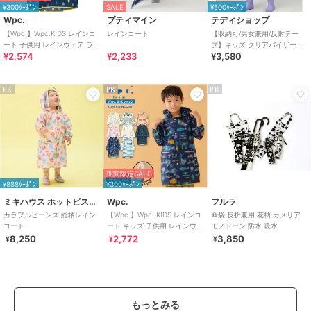
¥300ｸｰﾎﾟﾝ
SALE
¥500ｸｰﾎﾟﾝ
Wpc.
プティマイン
テディショップ
【Wpc.】Wpc.KIDS レインコ
レインコート
【収納可/男女兼用/反射テー
ート 子供用 レインウェア ラン
プ】キッズ クリアバイザーフ
¥2,574
¥2,233
¥3,580
ドセル対応 キッズ
ード付きレインコート+収納袋
2点セット
PR
PR
PR
期間限定SALE
¥888ｸｰﾎﾟﾝ
¥300ｸｰﾎﾟﾝ
ミキハウス ホットビスケッツ
Wpc.
フルラ
カラフルビーンズ 総柄レイン
【Wpc.】Wpc. KIDS レインコ
傘袋 長折兼用 花柄 カメリア
コート
ート キッズ 子供用 レインウェ
モノトーン 防水 吸水
ア 子ども 男の子 女の子
8,250
2,772
3,850
¥
¥
¥
もっとみる