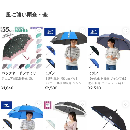
風に強い雨傘・傘
バックヤードファミリー
ミズノ
ミズノ
ジュニア耐風骨長傘 55cm
【透明窓あり55cm／なし
【子供傘 耐風傘 ジャンプ傘】
60cm 子供傘 耐風傘 ジャンプ
雨傘 長傘 バイカラーパイピン
¥1,646
¥2,530
¥2,530
傘】雨傘 長傘 バイカラーコン
グ ロゴ ワンポイント UV
ビ UV