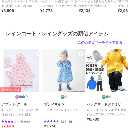
※この製品は、通気性の無い防水素材を使用しており、熱さや運動に
キッズ レインコート ランド
レインコート 撥水 キッズ ラ
50cm 子ども折りたたみ傘 カ
OUTDO
よる発汗でムレることがあります。
セル対応 （110-125cm）
ンドセル対応 ファスナー 通
ラビナ手元 透明窓1面
ズラン
¥3,509
¥2,778
¥2,134
¥2,9
RACO1N
販 OUTDOOR PRODUCTS ア
※商品画像はイメージです。実際の商品とは多少異なる場合がござい
ウ
ます。
※カメラやモニターの性質により、画像と実物の色の違いがある場合
がございますのでご理解願います。
レインコート・レイングッズの類似アイテム
【ご利用シーン】
プレゼント 贈り物 ギフト お返し 引っ越し祝い 新生活 お祝い 内祝い
このカテゴリーをすべてみる
ブランド
バックヤードファミリー
ショップ
バックヤードファミリー
商品カテゴリ
傘・レイングッズ
／
レインコー
ト・レイングッズ
期間限定SALE
性別タイプ
ガールズ
傘・レイングッズ
／
レインコー
ト・レイングッズ
アプレ レ クール
プティマイン
バックヤードファミリー
ボーイズ
花・ハート・さくらんぼ・恐
【TOMICA】レインコート
レインコート キッズ 上下 通販
竜柄レインコート 撥水
ジュニア 150 140 130 レイン
傘・レイングッズ
／
レインコー
¥6,789
スーツ 軽量 軽い 防水
ト・レイングッズ
4.16
4.66
（
6件
）
（
3件
）
¥2,640
¥3,740