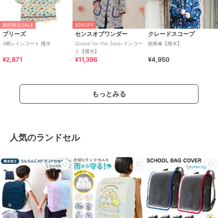
期間限定SALE
30%OFF
ブリーズ
センスオブワンダー
クレードスコープ
4柄レインコート 撥水
Queue for the Zooレインコー
総柄傘【撥水】
ト【撥水】
¥2,871
¥11,396
¥4,950
もっとみる
人気のランドセル