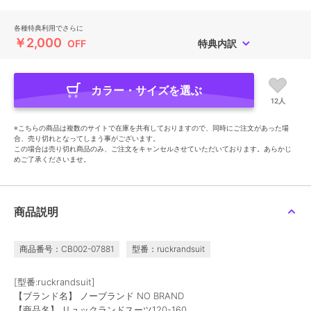
各種特典利用でさらに
￥2,000
OFF
特典内訳
カラー・サイズを選ぶ
12人
※こちらの商品は複数のサイトで在庫を共有しておりますので、同時にご注文があった場
合、売り切れとなってしまう事がございます。
この場合は売り切れ商品のみ、ご注文をキャンセルさせていただいております。あらかじ
めご了承くださいませ。
商品説明
商品番号：CB002-07881
型番：ruckrandsuit
[型番:ruckrandsuit]
【ブランド名】 ノーブランド NO BRAND
【商品名】 リュックランドスーツ120-160