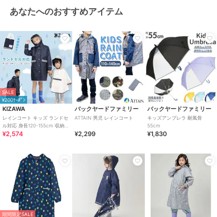
あなたへのおすすめアイテム
SALE
¥200ｸｰﾎﾟﾝ
KIZAWA
バックヤードファミリー
バックヤードファミリー
レインコート キッズ ランドセ
ATTAIN 男児 レインコート
キッズアンブレラ 耐風骨
ル対応 身長120-155cm 収納袋
55cm
¥2,574
¥2,299
¥1,830
付き ナイロン生地
期間限定SALE