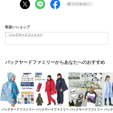
着用できるユニセックス仕様。
【素材】
EVA樹脂またはEVA樹脂＋PLA樹脂10%配合※生産時期により異なりま
す。ご注文時に素材の指定は出来ません。
【生産国】 中国
取扱いショップ
【サイズ】
・適応身長寸法
【120サイズ】
[身長]115cm～125cm [胸囲]57cm～63cm [胴囲]51cm～57cm
【130サイズ】
[身長]125cm～135cm [胸囲]61cm～67cm [胴囲]53cm～59cm
【140サイズ】
バックヤードファミリーからあなたへのおすすめ
[身長]135cm～145cm [胸囲]65cm～72cm [胴囲]54cm～62cm
【150サイズ】
[身長]145cm～155cm [胸囲]70cm～78cm [胴囲]58cm～66cm
【160サイズ】
[身長]155cm～165cm [胸囲]76cm～84cm [胴囲]62cm～70cm
※サイズは当店平置き実寸サイズです。実際の商品とは多少の誤差が
生じる場合がございます。あらかじめご了承ください。
【重量】
約275g（※140センチサイズの商品の重量を記載しています。）
【注意点】
バックヤードファミリー
バックヤードファミリー
バックヤードファミリー
バッ