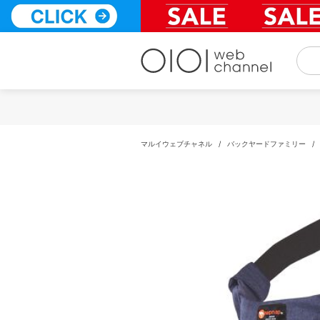
コ
ン
テ
ン
ツ
へ
ス
キ
ッ
プ
マルイウェブチャネル
/
バックヤードファミリー