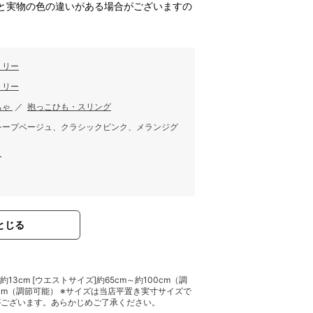
と実物の色の違いがある場合がございますの
ミリー
ミリー
ちゃ
／
抱っこひも・スリング
シープベージュ、クラシックピンク、メランジグ
ー
とじる
み]約13cm [ウエストサイズ]約65cm～約100cm（調
44cm（調節可能） ※サイズは当店平置き実寸サイズで
がございます。あらかじめご了承ください。