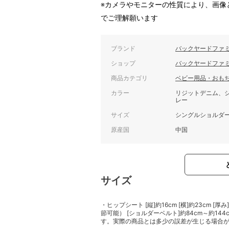
※カメラやモニターの性質により、画像
でご理解願います
ブランド
バックヤードファ
ショップ
バックヤードファ
商品カテゴリ
ベビー用品・おも
カラー
リジットデニム、
レー
サイズ
シングルショルダ
原産国
中国
サイズ
・ヒップシート [縦]約16cm [横]約23cm [厚
節可能） [ショルダーベルト]約84cm～約1
す。実際の商品とは多少の誤差が生じる場合