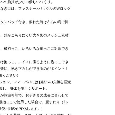
肩への負担が少ない優しいつくり。
なぎ目は、ファスナー×バックルのWロック
レタンパッド付き。疲れた時は左右の肩で掛
は、熱がこもりにくい大きめのメッシュ素材
。
こ、横抱っこ、いろいろな抱っこに対応でき
だけ抱っこ」。イスに座るように抱っこでき
く楽に、抱き下ろしができるのがポイント！
用ください）
ション、ママ・パパにはお腹への負担を軽減
載し、身体を優しくサポート。
行が調節可能で、お子さまの成長に合わせて
腰抱っこで使用した場合で、腰すわり（7ヶ
より使用月齢が変化します。）