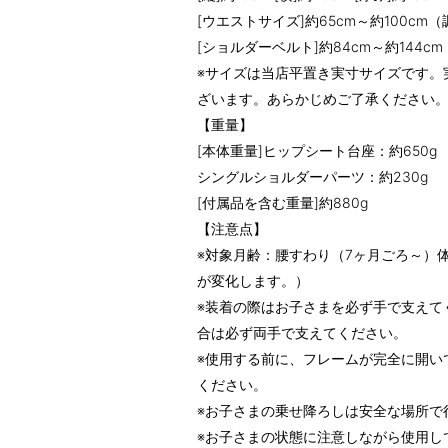
[ウエストサイズ]約65cm～約100cm
[ショルダーベルト]約84cm～約144c
※サイズは当店平置き実寸サイズです。
ざいます。あらかじめご了承ください
【重量】
[本体重量]ヒップシート台座：約650g
シングルショルダーパーツ：約230g
[付属品を含む重量]約880g
【注意点】
※対象月齢：腰すわり（7ヶ月ごろ～）体
が変化します。）
※装着の際はお子さまを必ず手で支えて
合は必ず両手で支えてください。
※使用する前に、フレームが完全に開い
ください。
※お子さまの乗せ降ろしは安全な場所で
※お子さまの状態に注意しながら使用し