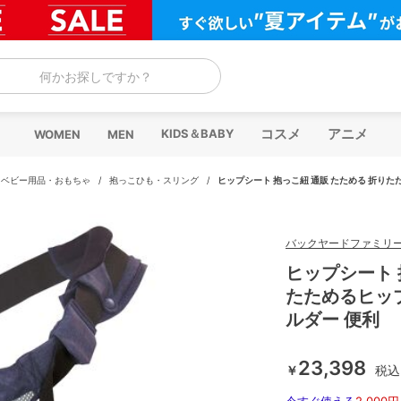
何かお探しですか？
コスメ
アニメ
KIDS＆BABY
WOMEN
MEN
/
ベビー用品・おもちゃ
/
抱っこひも・スリング
/
ヒップシート 抱っこ紐 通販 たためる 折りたた
バックヤードファミリ
ヒップシート 
たためるヒップ
ルダー 便利
23,398
￥
税込