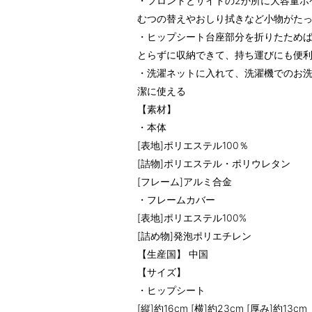
・フロントとサイドの2か所に大容量ポ
むつの替えやおしり拭きなど小物がた
・ヒップシート台座部分を折りたため
とらずに収納できて、持ち運びにも便
・洗濯ネットに入れて、洗濯機でのお洗
潔に使える
【素材】
・本体
[表地]ポリエステル100％
[詰物]ポリエステル・ポリウレタン
[フレーム]アルミ合金
・フレームカバー
[表地]ポリエステル100%
[詰め物]発泡ポリエチレン
【生産国】 中国
【サイズ】
・ヒップシート
[縦]約16cm [横]約23cm [厚み]約13cm