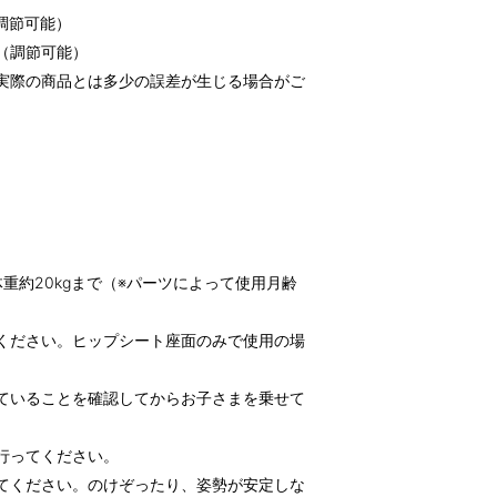
（調節可能）
m（調節可能）
実際の商品とは多少の誤差が生じる場合がご
。
重約20kgまで（※パーツによって使用月齢
ください。ヒップシート座面のみで使用の場
ていることを確認してからお子さまを乗せて
行ってください。
てください。のけぞったり、姿勢が安定しな