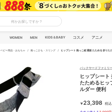
何かお探しですか？
コスメ
アニメ
KIDS＆BABY
WOMEN
MEN
/
ベビー用品・おもちゃ
/
抱っこひも・スリング
/
ヒップシート 抱っこ紐 通販 たためる 折りたた
バックヤードファミリ
ヒップシート 
たためるヒップ
ルダー 便利
23,398
￥
税込