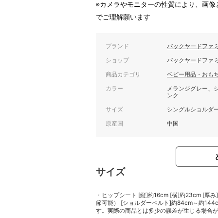
※カメラやモニターの性質により、画像
でご理解願います
ブランド
バックヤードファ
ショップ
バックヤードファ
商品カテゴリ
ベビー用品・おも
カラー
メランジグレー、
ンク
サイズ
シングルショルダ
原産国
中国
サイズ
・ヒップシート [縦]約16cm [横]約23cm [厚
節可能） [ショルダーベルト]約84cm～約1
す。実際の商品とは多少の誤差が生じる場合