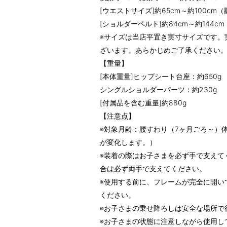
[ウエストサイズ]約65cm～約100cm
[ショルダーベルト]約84cm～約144c
※サイズは当店平置き実寸サイズです。
ざいます。あらかじめご了承ください
【重量】
[本体重量]ヒップシート台座：約650g
シングルショルダーパーツ：約230g
[付属品を含む重量]約880g
【注意点】
※対象月齢：腰すわり（7ヶ月ごろ～）体
が変化します。）
※装着の際はお子さまを必ず手で支えて
合は必ず両手で支えてください。
※使用する前に、フレームが完全に開い
ください。
※お子さまの乗せ降ろしは安全な場所で
※お子さまの状態に注意しながら使用し