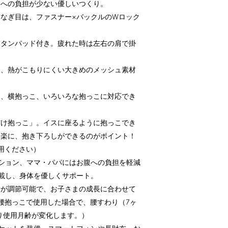
肩への負担が少ない優しいつくり。
なぎ目は、ファスナー×バックルのWロック
レタンパッド付き。疲れた時は左右の肩で掛
は、熱がこもりにくい大きめのメッシュ素材
。
こ、横抱っこ、いろいろな抱っこに対応でき
だけ抱っこ」。イスに座るように抱っこでき
く楽に、抱き下ろしができるのがポイント！
用ください）
ション、ママ・パパにはお腹への負担を軽減
載し、身体を優しくサポート。
行が調節可能で、お子さまの成長に合わせて
腰抱っこで使用した場合で、腰すわり（7ヶ
より使用月齢が変化します。）