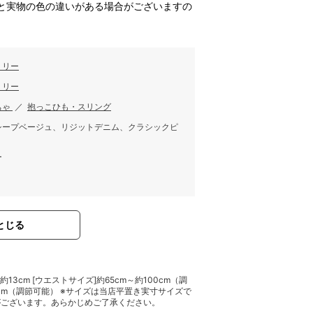
と実物の色の違いがある場合がございますの
ミリー
ミリー
ちゃ
／
抱っこひも・スリング
シープベージュ、リジットデニム、クラシックピ
ー
とじる
み]約13cm [ウエストサイズ]約65cm～約100cm（調
44cm（調節可能） ※サイズは当店平置き実寸サイズで
がございます。あらかじめご了承ください。