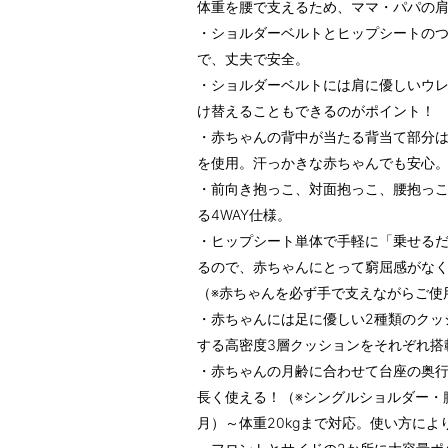
体重を腰で支えるため、ママ・パパの
・ショルダーベルトとヒップシートのつ
で、丈夫で安全。
・ショルダーベルトには肩に優しいウ
け替えることもできるのがポイント！
・赤ちゃんの背中が当たる背当て部分
を使用。汗っかきな赤ちゃんでも安心
・前向き抱っこ、対面抱っこ、腰抱っ
る4WAY仕様。
・ヒップシート単体で手軽に「乗せる
るので、赤ちゃんにとって窮屈感がな
（※赤ちゃんを必ず手で支えながらご使
・赤ちゃんには足に優しい2種類のクッ
する高密度3層クッションをそれぞれ搭
・赤ちゃんの月齢に合わせて台座の奥
長く使える！（※シングルショルダー・
月）～体重20kgまで対応。使い方に