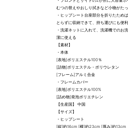
・フロントとサイドの2か所に大容量ポ
むつの替えやおしり拭きなど小物がた
・ヒップシート台座部分を折りたため
とらずに収納できて、持ち運びにも便
・洗濯ネットに入れて、洗濯機でのお洗
潔に使える
【素材】
・本体
[表地]ポリエステル100％
[詰物]ポリエステル・ポリウレタン
[フレーム]アルミ合金
・フレームカバー
[表地]ポリエステル100%
[詰め物]発泡ポリエチレン
【生産国】 中国
【サイズ】
・ヒップシート
[縦]約16cm [横]約23cm [厚み]約13cm