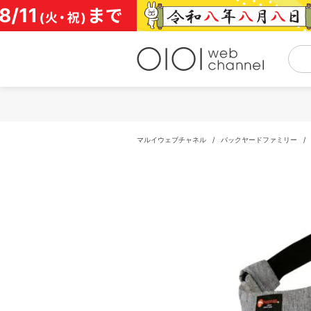
コ
ン
テ
ン
ツ
へ
ス
キ
ッ
プ
マルイウェブチャネル
/
バックヤードファミリー