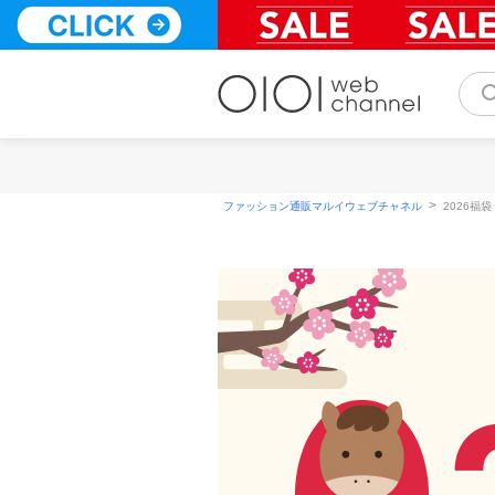
コ
ン
テ
ン
ツ
へ
ス
キ
ッ
>
ファッション通販マルイウェブチャネル
2026福袋
プ