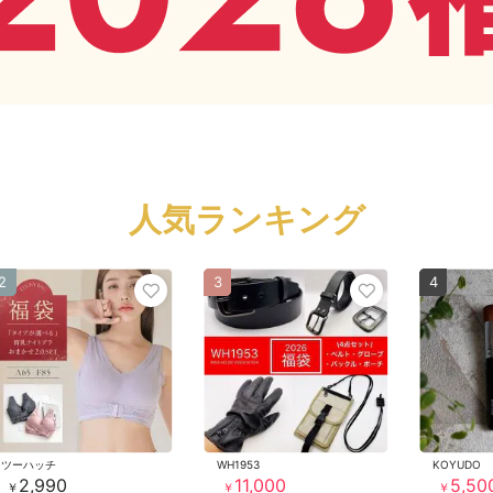
人気ランキング
2
3
4
ツーハッチ
WH1953
KOYUDO
2,990
11,000
5,50
￥
￥
￥