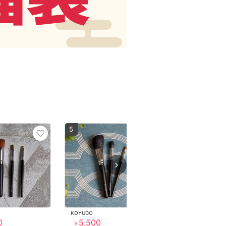
5
KOYUDO
0
5,500
￥