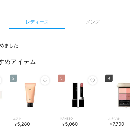
レディース
メンズ
めました
すめアイテム
2
3
4
エスト
KANEBO
ルナソル
5,280
5,060
7,700
￥
￥
￥