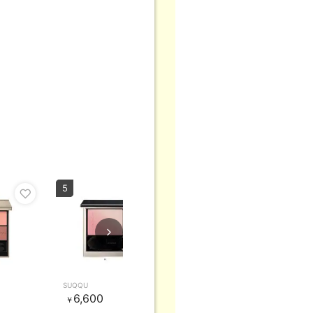
5
SUQQU
6,600
￥