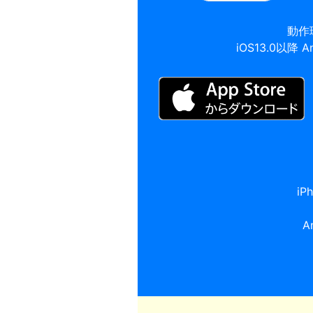
動作
iOS13.0以降 A
i
A