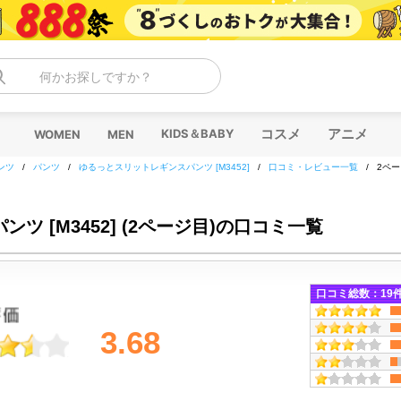
何かお探しですか？
コスメ
アニメ
KIDS＆BABY
WOMEN
MEN
ンツ
/
パンツ
/
ゆるっとスリットレギンスパンツ [M3452]
/
口コミ・レビュー一覧
/
2ペ
 [M3452] (2ページ目)の口コミ一覧
口コミ総数：
19
3.68