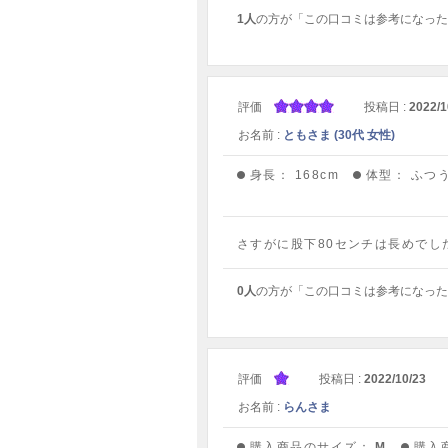
1人
の方が「この口コミは参考になった
評価
投稿日 :
2022/1
お名前 :
ともさま (30代 女性)
身長：
168cm
体型：
ふつ
さすがに股下80センチは長めで
0人
の方が「この口コミは参考になった
評価
投稿日 :
2022/10/23
お名前 :
らんさま
購入商品のサイズ：
M
購入