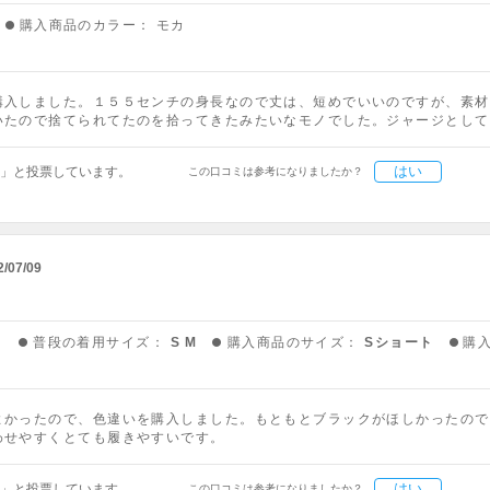
購入商品のカラー：
モカ
購入しました。１５５センチの身長なので丈は、短めでいいのですが、素材
いたので捨てられてたのを拾ってきたみたいなモノでした。ジャージとして
はい
」と投票しています。
この口コミは参考になりましたか？
2/07/09
う
普段の着用サイズ：
S M
購入商品のサイズ：
Sショート
購
よかったので、色違いを購入しました。もともとブラックがほしかったので
わせやすくとても履きやすいです。
はい
」と投票しています。
この口コミは参考になりましたか？