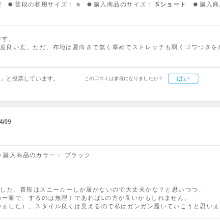
型
普段の着用サイズ：
s
購入商品のサイズ：
Sショート
購入商
です。
丁度良い丈。ただ、布地は夏向きで無く厚めでストレッチも弱くゴワつきを
はい
」と投票しています。
この口コミは参考になりましたか？
4/09
購入商品のカラー：
ブラック
ました。普段はスニーカーしか履かないので大丈夫かな？と思いつつ。
カー派で、するのは無理！であればLの方が良いかもしれません。
いました）、スタイル良くは見えるので私はガンガン履いていこうと思いま