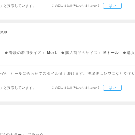
はい
」と投票しています。
この口コミは参考になりましたか？
0/30
う
普段の着用サイズ：
MorL
購入商品のサイズ：
Mトール
購
したが、ヒールに合わせてスタイル良く履けます。洗濯後はシワになりやす
はい
」と投票しています。
この口コミは参考になりましたか？
商品のカラー：
ブラック