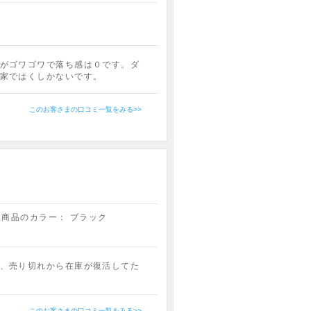
がゴワゴワで落ち感は０です。ダ
家ではくしかないです。
このお客さまの口コミ一覧をみる>>
入商品のカラー：
ブラック
、売り切れから在庫が復活してた
このお客さまの口コミ一覧をみる>>