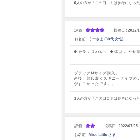
0人
の方が「この口コミは参考になった
評価
投稿日 :
2022/1
お名前 :
くーさま (30代 女性)
身長：
157cm
体型：
やせ
ブラックMサイズ購入。
産後、普段履くスキニータイプの
がすごかったです。。
3人
の方が「この口コミは参考になった
評価
投稿日 :
2022/07/25
お名前 :
Alice Little さま