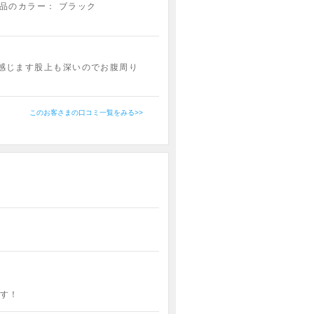
品のカラー：
ブラック
感じます股上も深いのでお腹周り
このお客さまの口コミ一覧をみる>>
す！