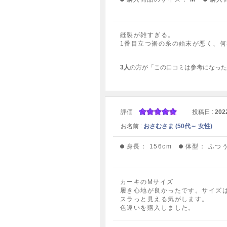
縫製が雑すぎる。
1番目立つ裾の糸の始末が悪く、
3人
の方が「この口コミは参考になった
評価
投稿日 :
202
お名前 :
おさむさま (50代～ 女性)
身長：
156cm
体型：
ふつ
カーキのMサイズ
履き心地が良かったです。サイズ
スラっと見える気がします。
色違いを購入しました。