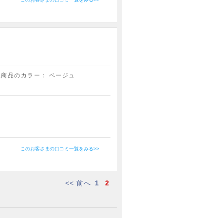
入商品のカラー：
ベージュ
このお客さまの口コミ一覧をみる>>
<< 前へ
1
2