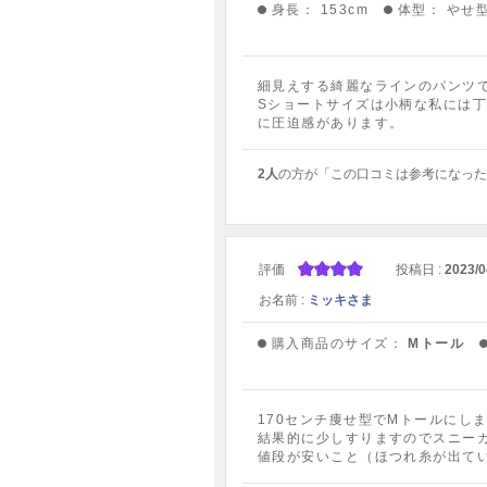
身長：
153cm
体型：
やせ
細見えする綺麗なラインのパンツ
Sショートサイズは小柄な私には
に圧迫感があります。
2人
の方が「この口コミは参考になった
評価
投稿日 :
2023/0
お名前 :
ミッキさま
購入商品のサイズ：
Mトール
170センチ痩せ型でMトールにし
結果的に少しすりますのでスニー
値段が安いこと（ほつれ糸が出て