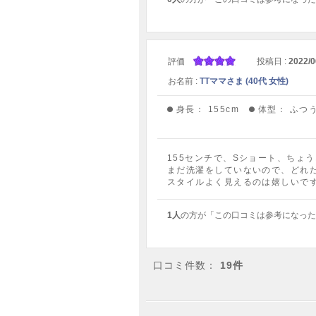
評価
投稿日 :
2022/0
お名前 :
TTママさま (40代 女性)
身長：
155cm
体型：
ふつ
155センチで、Sショート、ちょ
まだ洗濯をしていないので、どれ
スタイルよく見えるのは嬉しいで
1人
の方が「この口コミは参考になった
口コミ件数：
19件