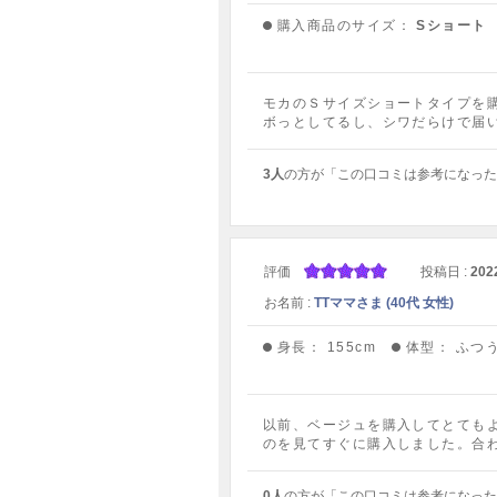
購入商品のサイズ：
Sショート
モカのＳサイズショートタイプを
ボっとしてるし、シワだらけで届
3人
の方が「この口コミは参考になった
評価
投稿日 :
202
お名前 :
TTママさま (40代 女性)
身長：
155cm
体型：
ふつ
以前、ベージュを購入してとても
のを見てすぐに購入しました。合
0人
の方が「この口コミは参考になった