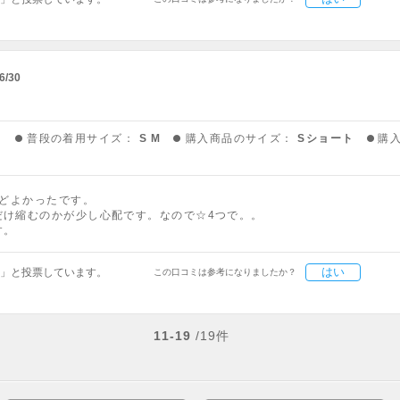
6/30
う
普段の着用サイズ：
S M
購入商品のサイズ：
Sショート
購
うどよかったです。
だけ縮むのかが少し心配です。なので☆4つで。。
す。
はい
」と投票しています。
この口コミは参考になりましたか？
11-19
/19件