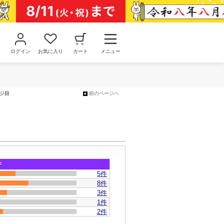
ログイン
お気に入り
カート
メニュー
ージ目
前のページへ
件
5
件
8件
3件
1件
2件