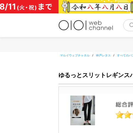
コ
ン
テ
ン
ツ
へ
ス
キ
ッ
マルイウェブチャネル
/
神戸レタス
/
すべてのパ
プ
ゆるっとスリットレギンスパンツ