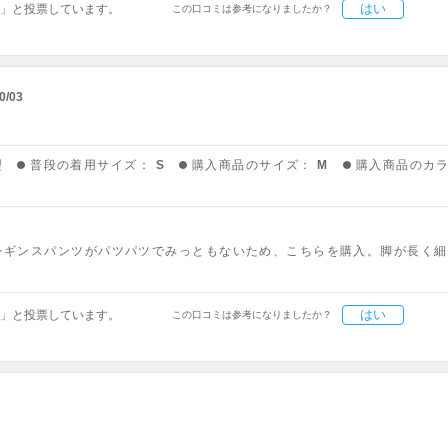
はい
」と投票しています。
この口コミは参考になりましたか？
0/03
型
普段の着用サイズ：
S
購入商品のサイズ：
M
購入商品のカ
レギンスパンツがパツパツでみっともないため、こちらを購入。脚が長く細
はい
」と投票しています。
この口コミは参考になりましたか？