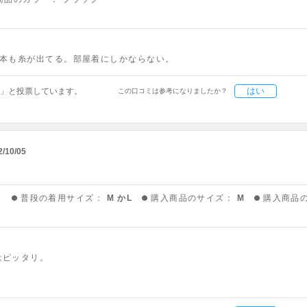
何本も糸が出てる。部屋着にしかならない。
はい
」と投票しています。
この口コミは参考になりましたか？
2/10/05
う
普段の着用サイズ：
M かL
購入商品のサイズ：
M
購入商品
はピッタリ。