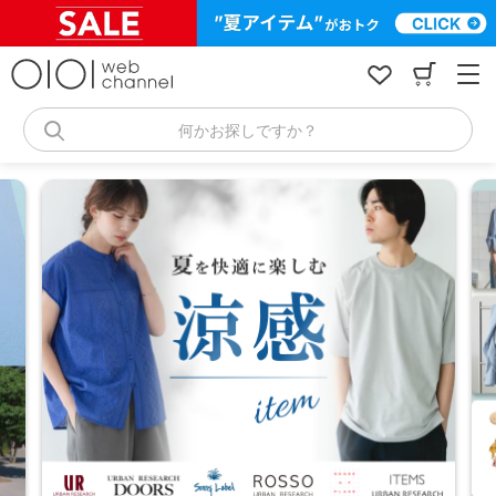
コ
ン
テ
ン
ツ
へ
何かお探しですか？
ス
キ
ッ
プ