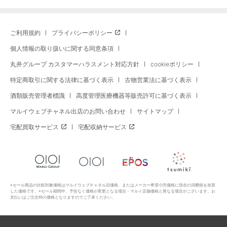
ご利用規約
プライバシーポリシー
個人情報の取り扱いに関する同意条項
丸井グループ カスタマーハラスメント対応方針
cookieポリシー
特定商取引に関する法律に基づく表示
古物営業法に基づく表示
酒類販売管理者標識
高度管理医療機器等販売許可に基づく表示
マルイウェブチャネル出店のお問い合わせ
サイトマップ
宅配買取サービス
宅配収納サービス
※セール商品の比較対象価格はマルイウェブチャネル旧価格、またはメーカー希望小売価格に現在の消費税を加算
した価格です。※セール期間中、予告なく価格が変更となる場合・マルイ店舗価格と異なる場合がございます。お
支払いはご注文時の価格となりますのでご了承ください。