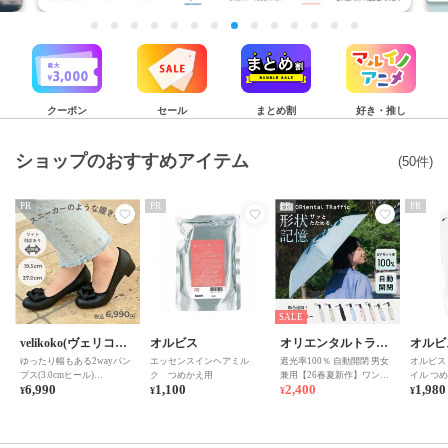
クーポン
セール
まとめ割
好き・推し
ショップのおすすめアイテム
(50件)
PR
PR
PR
PR
SALE
velikoko(ヴェリコ
オルビス
オリエンタルトラフ
オルビ
ゆったり幅もある2wayパン
エッセンスインヘアミル
遮光率100％ 自動開閉 男女
オルビス 
コ）
ィック
プス(3.0cmヒール)
ク つめかえ用
兼用【26春夏新作】ワンタ
イル つめ
6,990
1,100
2,400
1,980
[19.5~27cm]ラクチンきれい
ッチ 晴雨兼用 折りたたみ傘
¥
¥
¥
¥
シューズ
/G-0601